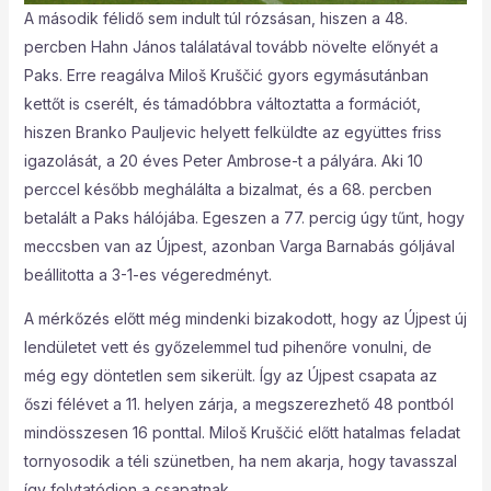
A második félidő sem indult túl rózsásan, hiszen a 48.
percben Hahn János találatával tovább növelte előnyét a
Paks. Erre reagálva Miloš Kruščić gyors egymásutánban
kettőt is cserélt, és támadóbbra változtatta a formációt,
hiszen Branko Pauljevic helyett felküldte az együttes friss
igazolását, a 20 éves Peter Ambrose-t a pályára. Aki 10
perccel később meghálálta a bizalmat, és a 68. percben
betalált a Paks hálójába. Egeszen a 77. percig úgy tűnt, hogy
meccsben van az Újpest, azonban Varga Barnabás góljával
beállitotta a 3-1-es végeredményt.
A mérkőzés előtt még mindenki bizakodott, hogy az Újpest új
lendületet vett és győzelemmel tud pihenőre vonulni, de
még egy döntetlen sem sikerült. Így az Újpest csapata az
őszi félévet a 11. helyen zárja, a megszerezhető 48 pontból
mindösszesen 16 ponttal. Miloš Kruščić előtt hatalmas feladat
tornyosodik a téli szünetben, ha nem akarja, hogy tavasszal
így folytatódjon a csapatnak.