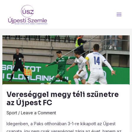
Skip
Main
to
Men
content
Vereséggel megy téli szünetre
az Újpest FC
Sport
/
Leave a Comment
Idegenben, a Paks otthonában 3-1-re kikapott az Újpest
csapata, így nem csak vereséggel zárja az évet, hanem az