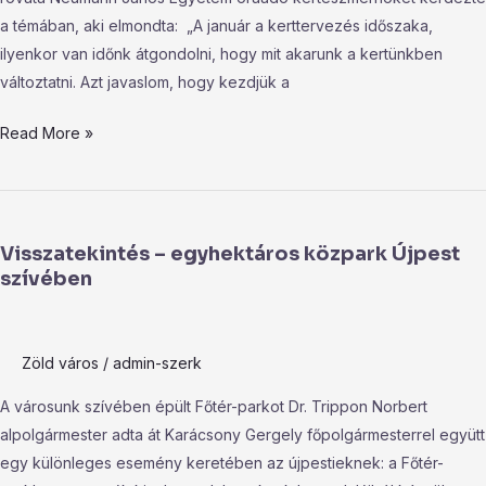
a témában, aki elmondta: „A január a kerttervezés időszaka,
ilyenkor van időnk átgondolni, hogy mit akarunk a kertünkben
változtatni. Azt javaslom, hogy kezdjük a
Read More »
Visszatekintés
–
Visszatekintés – egyhektáros közpark Újpest
egyhektáros
szívében
közpark
Újpest
szívében
Zöld város
/
admin-szerk
A városunk szívében épült Főtér-parkot Dr. Trippon Norbert
alpolgármester adta át Karácsony Gergely főpolgármesterrel együtt
egy különleges esemény keretében az újpestieknek: a Főtér-