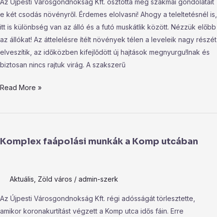
Az Újpesti Városgondnokság Kft. osztotta meg szakmai gondolatait
e két csodás növényről. Érdemes elolvasni! Ahogy a teleltetésnél is,
itt is különbség van az álló és a futó muskátlik között. Nézzük előbb
az állókat! Az áttelelésre ítélt növények télen a leveleik nagy részét
elveszítik, az időközben kifejlődött új hajtások megnyurgu!lnak és
biztosan nincs rajtuk virág. A szakszerű
Read More »
Komplex
faápolási
Komplex faápolási munkák a Komp utcában
munkák
a
Komp
Aktuális
,
Zöld város
/
admin-szerk
utcában
Az Újpesti Városgondnokság Kft. régi adósságát törlesztette,
amikor koronakurtítást végzett a Komp utca idős fáin. Erre