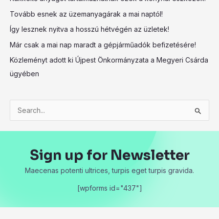
Tovább esnek az üzemanyagárak a mai naptól!
Így lesznek nyitva a hosszú hétvégén az üzletek!
Már csak a mai nap maradt a gépjárműadók befizetésére!
Közleményt adott ki Újpest Önkormányzata a Megyeri Csárda
ügyében
S
e
a
Sign up for Newsletter
r
c
Maecenas potenti ultrices, turpis eget turpis gravida.
h
[wpforms id="437"]
f
o