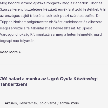
Még keddre virradó éjszaka rongálták meg a Benedek Tibor és
Szusza Ferenc tiszteletére készített emlékfalat zöld festékkel. A hír
az országos sajtót is bejárta, sok-sok poszt született belőle. Dr.
Trippon Norbert polgármester elsőként cselekedett és elkezdte
megszervezni a fal takarítását és helyreállítását. Az Újpesti
Városgondnokság Kft. munkatársai még a héten felmérték, majd
tegnapi nap folyamán
Read More »
Jól
halad
Jól halad a munka az Ugró Gyula Közösségi
a
Tankertben!
munka
az
Ugró
Aktuális
,
Helyi témák
,
Zöld város
/
admin-szerk
Gyula