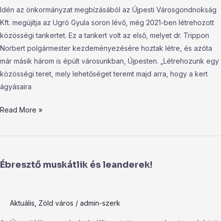
Közösségi
Idén az önkormányzat megbízásából az Újpesti Városgondnokság
Tankertben!
Kft. megújítja az Ugró Gyula soron lévő, még 2021-ben létrehozott
közösségi tankertet. Ez a tankert volt az első, melyet dr. Trippon
Norbert polgármester kezdeményezésére hoztak létre, és azóta
már másik három is épült városunkban, Újpesten. „Létrehozunk egy
közösségi teret, mely lehetőséget teremt majd arra, hogy a kert
ágyásaira
Read More »
Ébresztő
muskátlik
Ébresztő muskátlik és leanderek!
és
leanderek!
Aktuális
,
Zöld város
/
admin-szerk