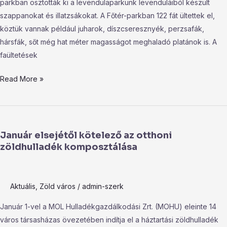
parkban osztották ki a levendulaparkunk levenduláiból készült
szappanokat és illatzsákokat. A Főtér-parkban 122 fát ültettek el,
köztük vannak például juharok, díszcseresznyék, perzsafák,
hársfák, sőt még hat méter magasságot meghaladó platánok is. A
faültetések
Read More »
Január
elsejétől
Január elsejétől kötelező az otthoni
kötelező
zöldhulladék komposztálása
az
otthoni
zöldhulladék
Aktuális
,
Zöld város
/
admin-szerk
komposztálása
Január 1-vel a MOL Hulladékgazdálkodási Zrt. (MOHU) eleinte 14
város társasházas övezetében indítja el a háztartási zöldhulladék