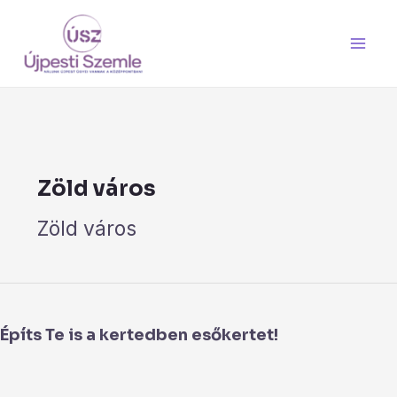
Skip
Post
Main
to
pagination
Men
content
Zöld város
Zöld város
Építs
Te
Építs Te is a kertedben esőkertet!
is
a
kertedben