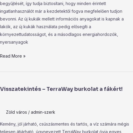
begyűjtését, így tudja biztosítani, hogy minden érintett
ingatlanhasználót már a kezdetektől fogva megfelelően tudjon
bevonni. Az új kukák mellett információs anyagokat is kapnak a
lakók, az új kukák használata pedig elősegíti a
környezettudatosságot, és a másodlagos energiahordozók,
nyersanyagok
Read More »
Visszatekintés
–
Visszatekintés – TerraWay burkolat a fákért!
TerraWay
burkolat
a
Zöld város
/
admin-szerk
fákért!
Kemény, jól járható, csúszásmentes és tartós, a víz számára mégis
teljesen átjárható, úgynevezett TerraWay burkolat óvja egyes