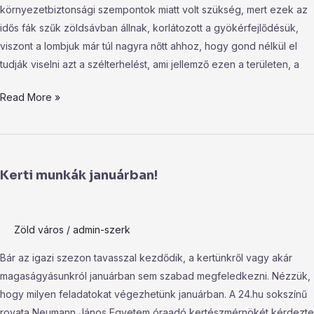
környezetbiztonsági szempontok miatt volt szükség, mert ezek az
idős fák szűk zöldsávban állnak, korlátozott a gyökérfejlődésük,
viszont a lombjuk már túl nagyra nőtt ahhoz, hogy gond nélkül el
tudják viselni azt a szélterhelést, ami jellemző ezen a területen, a
Read More »
Kerti
munkák
Kerti munkák januárban!
januárban!
Zöld város
/
admin-szerk
Bár az igazi szezon tavasszal kezdődik, a kertünkről vagy akár
magaságyásunkról januárban sem szabad megfeledkezni. Nézzük,
hogy milyen feladatokat végezhetünk januárban. A 24.hu sokszínű
rovata Neumann János Egyetem óraadó kertészmérnökét kérdezte