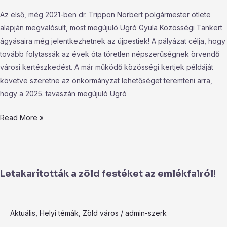
Tankert
Az első, még 2021-ben dr. Trippon Norbert polgármester ötlete
ágyásaira!
alapján megvalósult, most megújuló Ugró Gyula Közösségi Tankert
ágyásaira még jelentkezhetnek az újpestiek! A pályázat célja, hogy
tovább folytassák az évek óta töretlen népszerűségnek örvendő
városi kertészkedést. A már működő közösségi kertjek példáját
követve szeretne az önkormányzat lehetőséget teremteni arra,
hogy a 2025. tavaszán megújuló Ugró
Read More »
Letakarították
a
Letakarították a zöld festéket az emlékfalról!
zöld
festéket
az
Aktuális
,
Helyi témák
,
Zöld város
/
admin-szerk
emlékfalról!