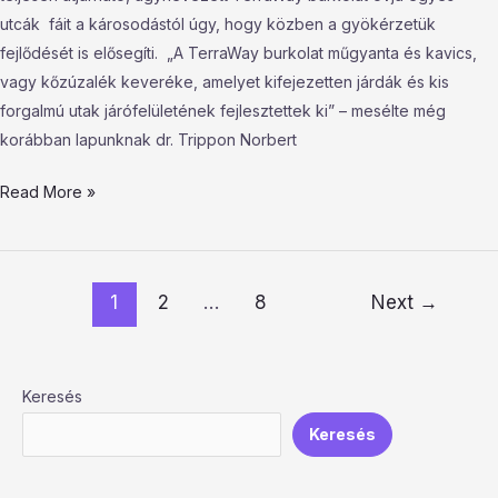
utcák fáit a károsodástól úgy, hogy közben a gyökérzetük
fejlődését is elősegíti. „A TerraWay burkolat műgyanta és kavics,
vagy kőzúzalék keveréke, amelyet kifejezetten járdák és kis
forgalmú utak járófelületének fejlesztettek ki” – mesélte még
korábban lapunknak dr. Trippon Norbert
Read More »
1
2
…
8
Next
→
Keresés
Keresés