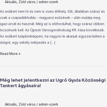
Aktuális
,
Zöld város
/
admin-szerk
esőkertet!
Az esőkert nem tó és nem is vizes élőhely. Sőt, általában száraz és
csak a csapadékhullás – magyarul esőzések – után mutatja meg
igazi arcát és hasznát. Még az is előfordulhat, hogy száraz időben
locsolnunk kell. Az Újpesti Városgondnokság Kft. írása következik.
Az esőkert tulajdonképpen, ha nagyon le akarjuk egyszerűsíteni a
dolgot, egy sekély mélyedés a […]
Read More »
Még
lehet
Még lehet jelentkezni az Ugró Gyula Közösségi
jelentkezni
Tankert ágyásaira!
az
Ugró
Gyula
Aktuális
,
Zöld város
/
admin-szerk
Közösségi