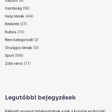
Gasztró
(4)
Gazdaság
(58)
Helyi témák
(414)
Kitekintő
(27)
Kultúra
(70)
Nem kategorizált
(2)
Országos témák
(12)
Sport
(108)
Zöld város
(77)
Legutóbbi bejegyzések
Rákkeltő anyagot tartalmazhatnak ezek a konyhai eszközök!