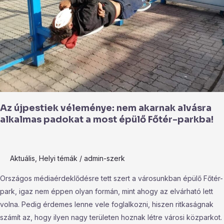
akarnak
alvásra
alkalmas
padokat
a
most
épülő
Főtér-
Az újpestiek véleménye: nem akarnak alvásra
parkba!
alkalmas padokat a most épülő Főtér-parkba!
Aktuális
,
Helyi témák
/
admin-szerk
Országos médiaérdeklődésre tett szert a városunkban épülő Főtér-
park, igaz nem éppen olyan formán, mint ahogy az elvárható lett
volna. Pedig érdemes lenne vele foglalkozni, hiszen ritkaságnak
számít az, hogy ilyen nagy területen hoznak létre városi közparkot.