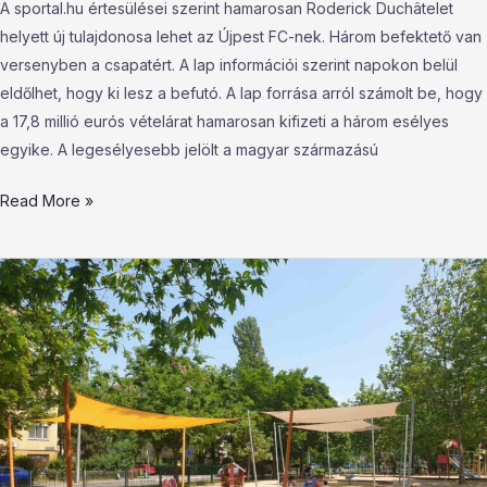
A sportal.hu értesülései szerint hamarosan Roderick Duchâtelet
helyett új tulajdonosa lehet az Újpest FC-nek. Három befektető van
versenyben a csapatért. A lap információi szerint napokon belül
eldőlhet, hogy ki lesz a befutó. A lap forrása arról számolt be, hogy
a 17,8 millió eurós vételárat hamarosan kifizeti a három esélyes
egyike. A legesélyesebb jelölt a magyar származású
Read More »
Javában
tombol
a
nyár