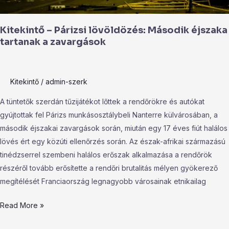
Kitekintő – Párizsi lövöldözés: Második éjszaka
tartanak a zavargások
Kitekintő
/
admin-szerk
A tüntetők szerdán tűzijátékot lőttek a rendőrökre és autókat
gyújtottak fel Párizs munkásosztálybeli Nanterre külvárosában, a
második éjszakai zavargások során, miután egy 17 éves fiút halálos
lövés ért egy közúti ellenőrzés során. Az észak-afrikai származású
tinédzserrel szembeni halálos erőszak alkalmazása a rendőrök
részéről tovább erősítette a rendőri brutalitás mélyen gyökerező
megítélését Franciaország legnagyobb városainak etnikailag
Read More »