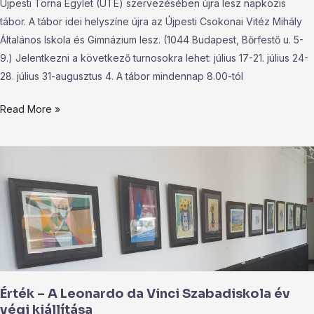
Újpesti Torna Egylet (UTE) szervezésében újra lesz napközis
tábor. A tábor idei helyszíne újra az Újpesti Csokonai Vitéz Mihály
Általános Iskola és Gimnázium lesz. (1044 Budapest, Bőrfestő u. 5-
9.) Jelentkezni a következő turnosokra lehet: július 17-21. július 24-
28. július 31-augusztus 4. A tábor mindennap 8.00-tól
Read More »
Érték
–
A
Leonardo
da
Vinci
Szabadiskola
év
Érték – A Leonardo da Vinci Szabadiskola év
végi
végi kiállítása