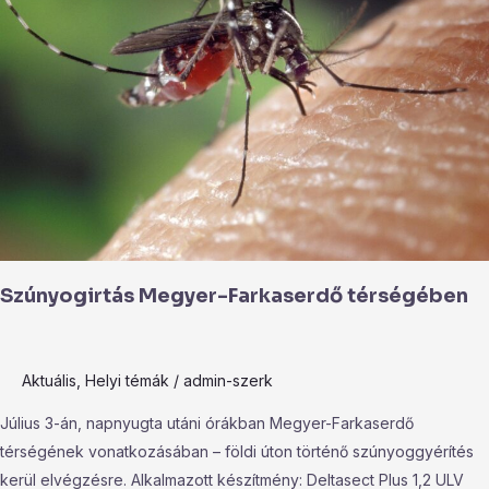
Farkaserdő
térségében
Szúnyogirtás Megyer-Farkaserdő térségében
Aktuális
,
Helyi témák
/
admin-szerk
Július 3-án, napnyugta utáni órákban Megyer-Farkaserdő
térségének vonatkozásában – földi úton történő szúnyoggyérítés
kerül elvégzésre. Alkalmazott készítmény: Deltasect Plus 1,2 ULV