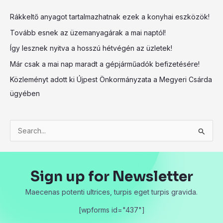
Rákkeltő anyagot tartalmazhatnak ezek a konyhai eszközök!
Tovább esnek az üzemanyagárak a mai naptól!
Így lesznek nyitva a hosszú hétvégén az üzletek!
Már csak a mai nap maradt a gépjárműadók befizetésére!
Közleményt adott ki Újpest Önkormányzata a Megyeri Csárda
ügyében
S
e
a
Sign up for Newsletter
r
c
Maecenas potenti ultrices, turpis eget turpis gravida.
h
[wpforms id="437"]
f