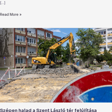
[…]
Read More »
Szépen
halad
a
Szent
László
tér
felújítása
Szépen halad a Szent László tér felújítása