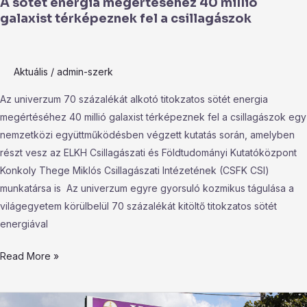
A sötét energia megértéséhez 40 millió
galaxist térképeznek fel a csillagászok
Aktuális
/
admin-szerk
Az univerzum 70 százalékát alkotó titokzatos sötét energia
megértéséhez 40 millió galaxist térképeznek fel a csillagászok egy
nemzetközi együttműködésben végzett kutatás során, amelyben
részt vesz az ELKH Csillagászati és Földtudományi Kutatóközpont
Konkoly Thege Miklós Csillagászati Intézetének (CSFK CSI)
munkatársa is Az univerzum egyre gyorsuló kozmikus tágulása a
világegyetem körülbelül 70 százalékát kitöltő titokzatos sötét
energiával
Read More »
Újra