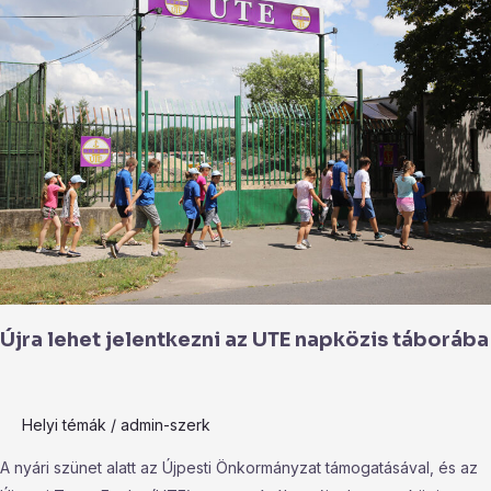
lehet
jelentkezni
az
UTE
napközis
táborába
Újra lehet jelentkezni az UTE napközis táborába
Helyi témák
/
admin-szerk
A nyári szünet alatt az Újpesti Önkormányzat támogatásával, és az