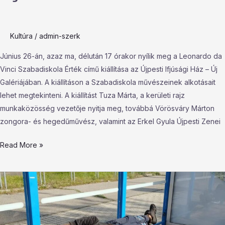
kiállítása
Kultúra
/
admin-szerk
Június 26-án, azaz ma, délután 17 órakor nyílik meg a Leonardo da
Vinci Szabadiskola Érték című kiállítása az Újpesti Ifjúsági Ház – Új
Galériájában. A kiállításon a Szabadiskola művészeinek alkotásait
lehet megtekinteni. A kiállítást Tuza Márta, a kerületi rajz
munkaközösség vezetője nyitja meg, továbbá Vörösváry Márton
zongora- és hegedűművész, valamint az Erkel Gyula Újpesti Zenei
Read More »
Az
újpestiek
véleménye:
nem