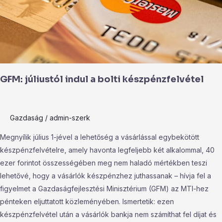
GFM: júliustól indul a bolti készpénzfelvétel
Gazdaság
/
admin-szerk
Megnyílik július 1-jével a lehetőség a vásárlással egybekötött
készpénzfelvételre, amely havonta legfeljebb két alkalommal, 40
ezer forintot összességében meg nem haladó mértékben teszi
lehetővé, hogy a vásárlók készpénzhez juthassanak – hívja fel a
figyelmet a Gazdaságfejlesztési Minisztérium (GFM) az MTI-hez
pénteken eljuttatott közleményében. Ismertetik: ezen
készpénzfelvétel után a vásárlók bankja nem számíthat fel díjat és