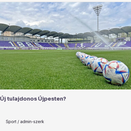
Új
tulajdonos
Újpesten?
Új tulajdonos Újpesten?
Sport
/
admin-szerk