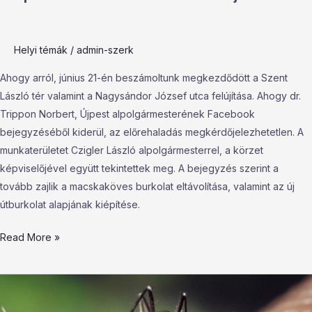
Helyi témák
/
admin-szerk
Ahogy arról, június 21-én beszámoltunk megkezdődött a Szent
László tér valamint a Nagysándor József utca felújítása. Ahogy dr.
Trippon Norbert, Újpest alpolgármesterének Facebook
bejegyzéséből kiderül, az előrehaladás megkérdőjelezhetetlen. A
munkaterületet Czigler László alpolgármesterrel, a körzet
képviselőjével együtt tekintettek meg. A bejegyzés szerint a
tovább zajlik a macskaköves burkolat eltávolítása, valamint az új
útburkolat alapjának kiépítése.
Read More »
Szúnyogirtás
Megyer-