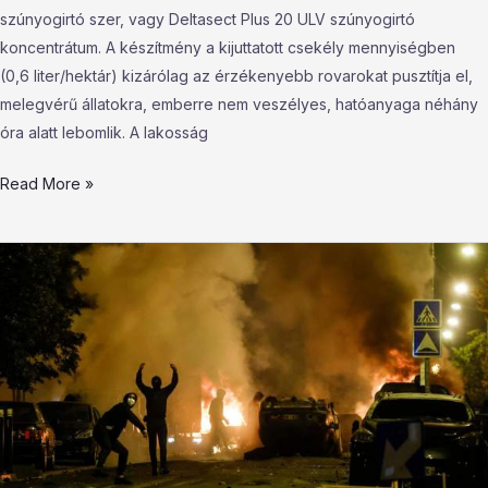
szúnyogirtó szer, vagy Deltasect Plus 20 ULV szúnyogirtó
koncentrátum. A készítmény a kijuttatott csekély mennyiségben
(0,6 liter/hektár) kizárólag az érzékenyebb rovarokat pusztítja el,
melegvérű állatokra, emberre nem veszélyes, hatóanyaga néhány
óra alatt lebomlik. A lakosság
Read More »
Kitekintő
–
Párizsi
lövöldözés:
Második
éjszaka
tartanak
a
zavargások