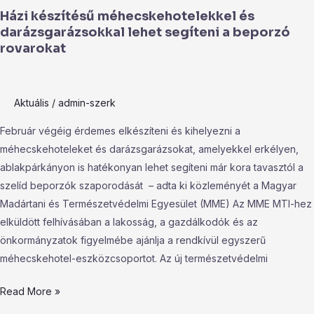
Házi készítésű méhecskehotelekkel és
darázsgarázsokkal lehet segíteni a beporzó
rovarokat
Aktuális
/
admin-szerk
Február végéig érdemes elkészíteni és kihelyezni a
méhecskehoteleket és darázsgarázsokat, amelyekkel erkélyen,
ablakpárkányon is hatékonyan lehet segíteni már kora tavasztól a
szelíd beporzók szaporodását – adta ki közleményét a Magyar
Madártani és Természetvédelmi Egyesület (MME) Az MME MTI-hez
elküldött felhívásában a lakosság, a gazdálkodók és az
önkormányzatok figyelmébe ajánlja a rendkívül egyszerű
méhecskehotel-eszközcsoportot. Az új természetvédelmi
Read More »