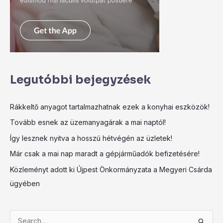
Legutóbbi bejegyzések
Rákkeltő anyagot tartalmazhatnak ezek a konyhai eszközök!
Tovább esnek az üzemanyagárak a mai naptól!
Így lesznek nyitva a hosszú hétvégén az üzletek!
Már csak a mai nap maradt a gépjárműadók befizetésére!
Közleményt adott ki Újpest Önkormányzata a Megyeri Csárda
ügyében
S