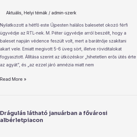
Aktuális
,
Helyi témák
/
admin-szerk
Nyilatkozott a hétfő este Újpesten halálos balesetet okozó férfi
ügyvédje az RTL-nek. M. Péter ügyvédje arról beszélt, hogy a
baleset napján védence feszült volt, mert a barátnője szakítani
akart vele. Emiatt megivott 5-6 üveg sört, illetve röviditalokat
fogyasztott. Állítása szerint az ütközéskor „hihetetlen erős ütés érte
az agyát”, és „az ezzel járó amnézia miatt nem
Read More »
Drágulás
látható
Drágulás látható januárban a fővárosi
januárban
albérletpiacon
a
fővárosi