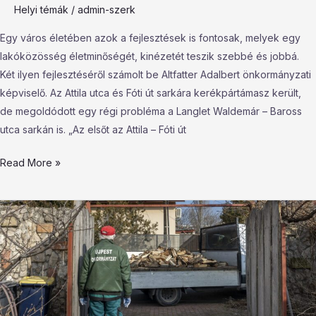
Helyi témák
/
admin-szerk
Egy város életében azok a fejlesztések is fontosak, melyek egy
lakóközösség életminőségét, kinézetét teszik szebbé és jobbá.
Két ilyen fejlesztéséről számolt be Altfatter Adalbert önkormányzati
képviselő. Az Attila utca és Fóti út sarkára kerékpártámasz került,
de megoldódott egy régi probléma a Langlet Waldemár – Baross
utca sarkán is. „Az elsőt az Attila – Fóti út
Read More »
33
rászoruló
újpesti
család
kapott
ingyenes