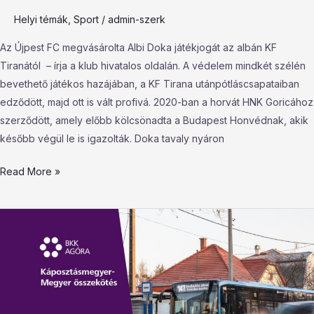
Helyi témák
,
Sport
/
admin-szerk
Az Újpest FC megvásárolta Albi Doka játékjogát az albán KF
Tiranától – írja a klub hivatalos oldalán. A védelem mindkét szélén
bevethető játékos hazájában, a KF Tirana utánpótláscsapataiban
edződött, majd ott is vált profivá. 2020-ban a horvát HNK Goricához
szerződött, amely előbb kölcsönadta a Budapest Honvédnak, akik
később végül le is igazolták. Doka tavaly nyáron
Read More »
BKK
Agóra
–
Káposztásmegyer-
Megyer
összekötés