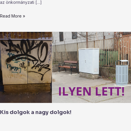
az önkormányzati […]
Read More »
Kis
dolgok
a
nagy
dolgok!
Kis dolgok a nagy dolgok!