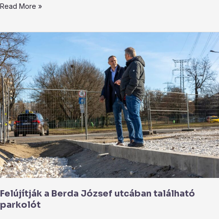
Read More »
Felújítják
a
Berda
József
utcában
található
parkolót
Felújítják a Berda József utcában található
parkolót