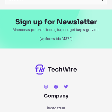
e
a
Sign up for Newsletter
r
c
Maecenas potenti ultrices, turpis eget turpis gravida.
h
[wpforms id="437"]
f
o
r
:
Company
Impreszum