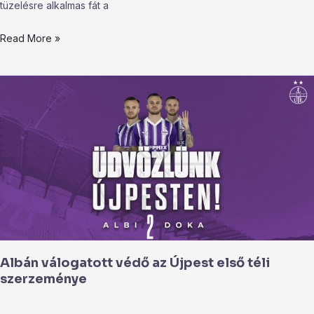
tüzelésre alkalmas fát a
Read More »
Albán
válogatott
védő
az
Újpest
első
téli
szerzeménye
Albán válogatott védő az Újpest első téli
szerzeménye