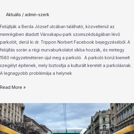
Aktuális
/
admin-szerk
Felújítják a Berda József utcában található, közvetlenül az
nemrégiben átadott Városkapu-park szomszédságában lévő
parkolót, derül ki dr. Trippon Norbert Facebook bejegyzéséből. A
felújítás során a régi murvaburkolatot síkba hozzák, és mintegy
1580 négyzetméteren újul meg a parkoló. A parkoló körül kiemelt
szegélyt építenek, mely biztosítja a kulturált keretét a parkolásnak.
A legnagyobb problémája a helynek
Read More »
Megegyezett
Karácsony
és
Lázár