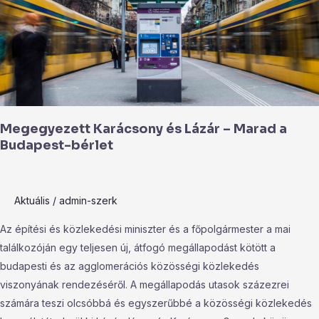
–
Marad
a
Budapest-
bérlet
Megegyezett Karácsony és Lázár – Marad a
Budapest-bérlet
Aktuális
/
admin-szerk
Az építési és közlekedési miniszter és a főpolgármester a mai
találkozóján egy teljesen új, átfogó megállapodást kötött a
budapesti és az agglomerációs közösségi közlekedés
viszonyának rendezéséről. A megállapodás utasok százezrei
számára teszi olcsóbbá és egyszerűbbé a közösségi közlekedés