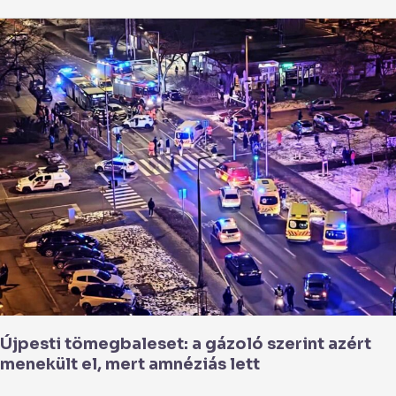
Újpesti
tömegbaleset:
a
gázoló
szerint
azért
menekült
el,
mert
amnéziás
lett
Újpesti tömegbaleset: a gázoló szerint azért
menekült el, mert amnéziás lett