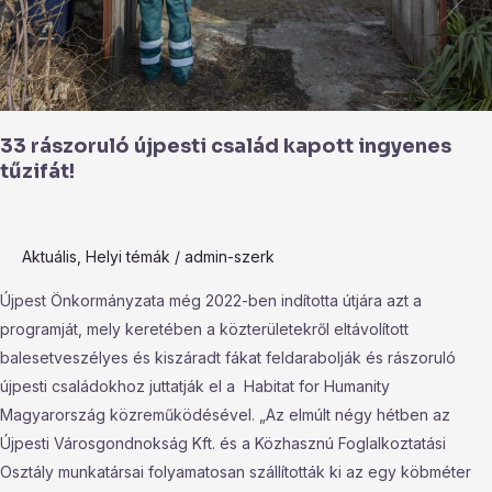
tűzifát!
33 rászoruló újpesti család kapott ingyenes
tűzifát!
Aktuális
,
Helyi témák
/
admin-szerk
Újpest Önkormányzata még 2022-ben indította útjára azt a
programját, mely keretében a közterületekről eltávolított
balesetveszélyes és kiszáradt fákat feldarabolják és rászoruló
újpesti családokhoz juttatják el a Habitat for Humanity
Magyarország közreműködésével. „Az elmúlt négy hétben az
Újpesti Városgondnokság Kft. és a Közhasznú Foglalkoztatási
Osztály munkatársai folyamatosan szállították ki az egy köbméter