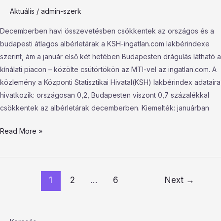
albérletpiacon
Aktuális
/
admin-szerk
Decemberben havi összevetésben csökkentek az országos és a
budapesti átlagos albérletárak a KSH-ingatlan.com lakbérindexe
szerint, ám a január első két hetében Budapesten drágulás látható a
kínálati piacon – közölte csütörtökön az MTI-vel az ingatlan.com. A
közlemény a Központi Statisztikai Hivatal(KSH) lakbérindex adataira
hivatkozik: országosan 0,2, Budapesten viszont 0,7 százalékkal
csökkentek az albérletárak decemberben. Kiemelték: januárban
Read More »
1
2
…
6
Next
→