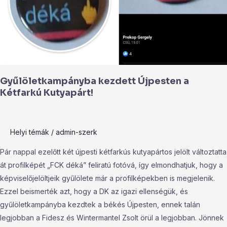
Gyűlöletkampányba kezdett Újpesten a
Kétfarkú Kutyapárt!
Helyi témák
/
admin-szerk
Pár nappal ezelőtt két újpesti kétfarkús kutyapártos jelölt változtatta
át profilképét „FCK déká” feliratú fotóvá, így elmondhatjuk, hogy a
képviselőjelöltjeik gyűlölete már a profilképekben is megjelenik.
Ezzel beismerték azt, hogy a DK az igazi ellenségük, és
gyűlöletkampányba kezdtek a békés Újpesten, ennek talán
legjobban a Fidesz és Wintermantel Zsolt örül a legjobban. Jönnek