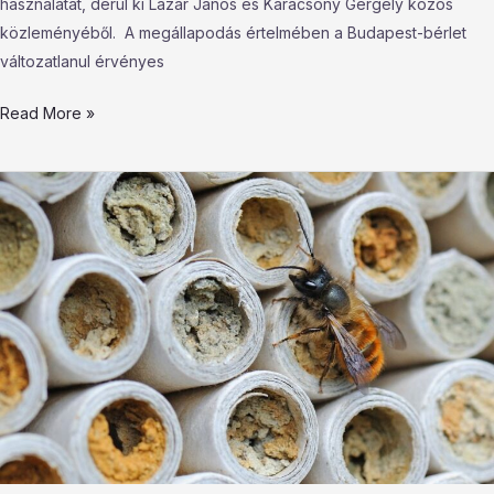
használatát, derül ki Lázár János és Karácsony Gergely közös
közleményéből. A megállapodás értelmében a Budapest-bérlet
változatlanul érvényes
Read More »
Házi
készítésű
méhecskehotelekkel
és
darázsgarázsokkal
lehet
segíteni
a
beporzó
rovarokat