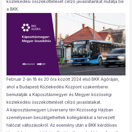
közlekedési összeköttetését célzó javaslatainkat mutatja be
a BKK.
Február 2-án 18 és 20 óra között 2024 első BKK Agóráján,
ahol a Budapesti Közlekedési Központ szakemberei
bemutatják a Káposztásmegyer és Megyer közösségi
közlekedési összeköttetését célzó javaslataikat.
A káposztásmegyeri Lóverseny téri Közösségi Házban
személyesen beszélgethettek kollégáinkkal a tervezett
hálózat változásokról. Az esemény után a BKK kérdőíves