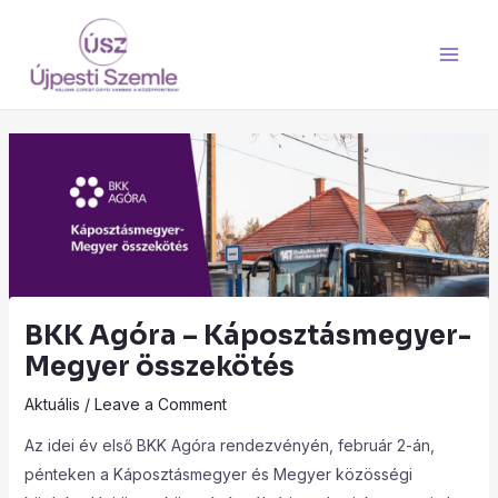
Skip
Main
to
Men
content
BKK Agóra – Káposztásmegyer-
Megyer összekötés
Aktuális
/
Leave a Comment
Az idei év első BKK Agóra rendezvényén, február 2-án,
pénteken a Káposztásmegyer és Megyer közösségi