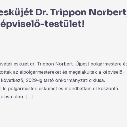
esküjét Dr. Trippon Norbert
képviselő-testület!
hivatali esküjét dr. Trippon Norbert, Újpest polgármestere é
ztották az alpolgármestereket és megalakultak a képviselő-
t következő, 2029-ig tartó önkormányzati ciklusa.
em le polgármesteri eskümet és mondhattam el köszöntő
kulása után. […]