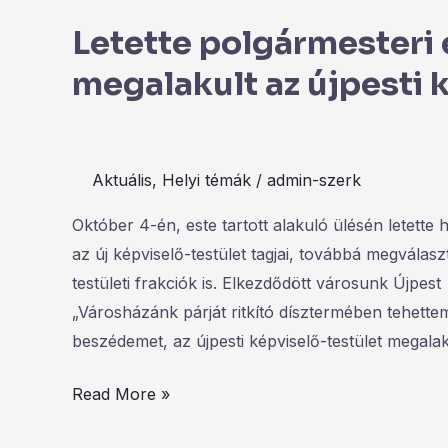
Letette polgármesteri 
megalakult az újpesti 
Aktuális
,
Helyi témák
/
admin-szerk
Október 4-én, este tartott alakuló ülésén letette 
az új képviselő-testület tagjai, továbbá megválas
testületi frakciók is. Elkezdődött városunk Újpes
„Városházánk párját ritkító dísztermében tehett
beszédemet, az újpesti képviselő-testület megala
Read More »