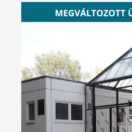
Tájékoztató
Szociális
Osztály
megváltozott
ügyfélfogadási
rendjéről!