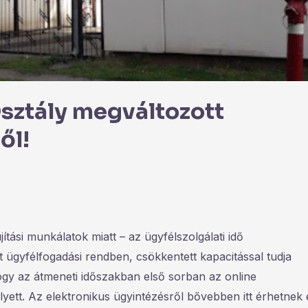
Osztály megváltozott
ől!
tási munkálatok miatt – az ügyfélszolgálati idő
t ügyfélfogadási rendben, csökkentett kapacitással tudja
hogy az átmeneti időszakban első sorban az online
yett. Az elektronikus ügyintézésről bővebben itt érhetnek 