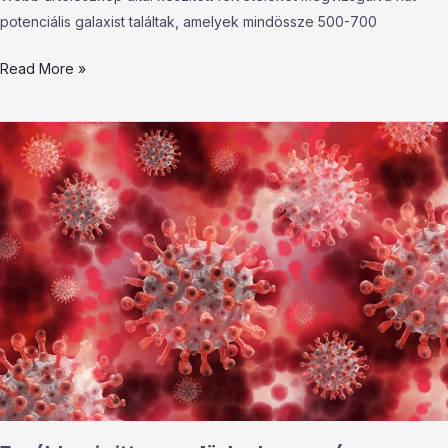
potenciális galaxist találtak, amelyek mindössze 500-700
Read More »
Továbbra
is
itt
van
velünk
a
koronavírus