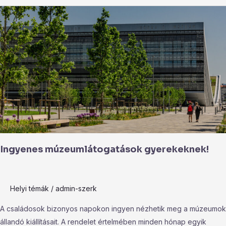
Ingyenes
múzeumlátogatások
gyerekeknek!
Ingyenes múzeumlátogatások gyerekeknek!
Helyi témák
/
admin-szerk
A családosok bizonyos napokon ingyen nézhetik meg a múzeumok
állandó kiállításait. A rendelet értelmében minden hónap egyik