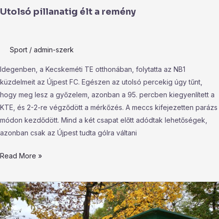
Utolsó pillanatig élt a remény
Sport
/
admin-szerk
Idegenben, a Kecskeméti TE otthonában, folytatta az NB1
küzdelmeit az Újpest FC. Egészen az utolsó percekig úgy tűnt,
hogy meg lesz a győzelem, azonban a 95. percben kiegyenlített a
KTE, és 2-2-re végződött a mérkőzés. A meccs kifejezetten parázs
módon kezdődött. Mind a két csapat előtt adódtak lehetőségek,
azonban csak az Újpest tudta gólra váltani
Read More »
Újpest
új
nyilvános