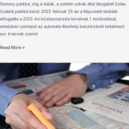
Semsey parkba, míg a másik, a szintén sokak által látogatott Szilas
Családi parkba kerül. 2023. február 23-án a Képviselő-testület
elfogadta a 2023. évi közbeszerzési tervének 1. módosításat,
amelyben szerepel az automata illemhely beszerzését tartalmazó
sor. A tervek szerint
Read More »
Emelkedett
a
munkanélküliség
Magyarországon