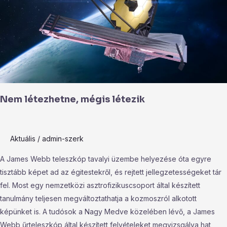
létezik
Nem létezhetne, mégis létezik
Aktuális
/
admin-szerk
A James Webb teleszkóp tavalyi üzembe helyezése óta egyre
tisztább képet ad az égitestekről, és rejtett jellegzetességeket tár
fel. Most egy nemzetközi asztrofizikuscsoport által készített
tanulmány teljesen megváltoztathatja a kozmoszról alkotott
képünket is. A tudósok a Nagy Medve közelében lévő, a James
Webb űrteleszkóp által készített felvételeket megvizsgálva hat