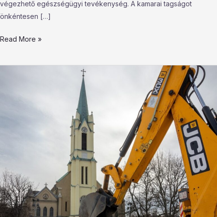
végezhető egészségügyi tevékenység. A kamarai tagságot
önkéntesen […]
Read More »
Kizöldül
a
Szent
István
tér:
elindult
a
Főtér-
park
kivitelezése