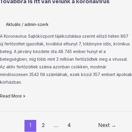
Továbbra is itt van velünk a koronavírus
Aktuális
/
admin-szerk
A Koronavírus Sajtóközpont tájékoztatása szerint előző héten 867
új fertőzöttet igazoltak, továbbá elhunyt 7, többnyire idős, krónikus
beteg. A járvány kezdete óta 48 745 ember hunyt el a
betegségben, míg több mint 2 millióan fertőződtek meg a vírussal.
Az aktív fertőzöttek száma azonban csökken, mostmár
mindösszesen 3542 főt számlálnak, ezek közül 357 embert ápolnak
kórházban.
Read More »
1
2
…
4
Next
→