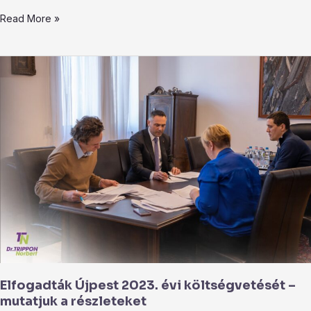
Read More »
Elfogadták
Újpest
2023.
évi
költségvetését
–
mutatjuk
a
részleteket
Elfogadták Újpest 2023. évi költségvetését –
mutatjuk a részleteket