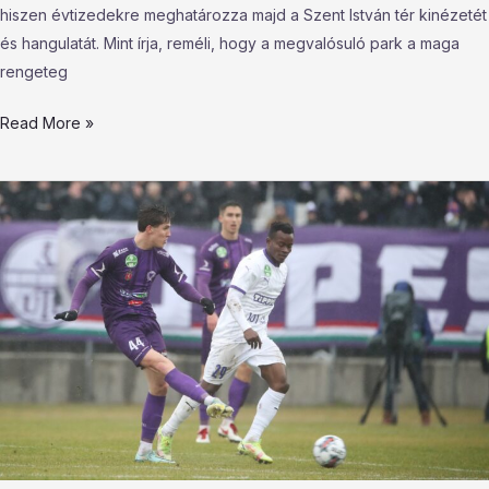
hiszen évtizedekre meghatározza majd a Szent István tér kinézetét
és hangulatát. Mint írja, reméli, hogy a megvalósuló park a maga
rengeteg
Read More »
Utolsó
pillanatig
élt
a
remény