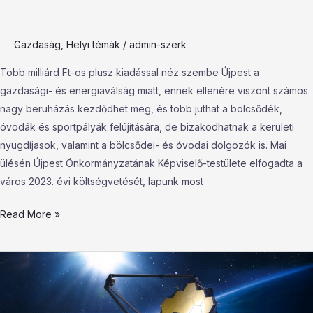
Gazdaság
,
Helyi témák
/
admin-szerk
Több milliárd Ft-os plusz kiadással néz szembe Újpest a
gazdasági- és energiaválság miatt, ennek ellenére viszont számos
nagy beruházás kezdődhet meg, és több juthat a bölcsődék,
óvodák és sportpályák felújítására, de bizakodhatnak a kerületi
nyugdíjasok, valamint a bölcsődei- és óvodai dolgozók is. Mai
ülésén Újpest Önkormányzatának Képviselő-testülete elfogadta a
város 2023. évi költségvetését, lapunk most
Read More »
Nem
létezhetne,
mégis