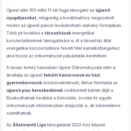
Újpest idén 100 millió Ft-tal fogja támogatni az
újpesti
nyugdíjasokat
, mégpedig a korábbiakhoz megszokott
módon az újpesti piacon levásárolható utalvány formájában.
Több jut továbbá a
társasházak
energetikai
korszerűsítésének támogatására is, itt a társasház által
energetikai korszerűsítésre felvett hitel kamatköltségeihez
járul hozzá az önkormányzat pályáztatás keretében.
A tavalyi évhez hasonlóan Újpest Önkormányzata idén is
átvállalja az újpesti
felnőtt háziorvosok és házi
gyermekorvosok
rezsinövekményét, illetve fenntartja az
újpesti piac kereskedőinek
csökkentett bérleti díját is.
Bizakodhatnak továbbá a bölcsődei, óvodai és egyéb
önkormányzati intézményben dolgozók is, ők béremelésre
számíthatnak.
Az
Állatmentő Liga
támogatását 2022-höz képest