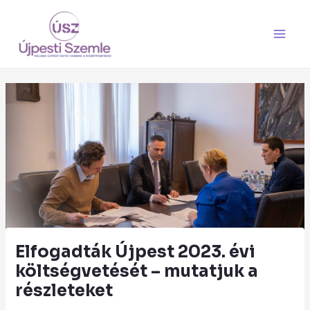
Skip
Main
to
Men
content
Elfogadták Újpest 2023. évi
költségvetését – mutatjuk a
részleteket