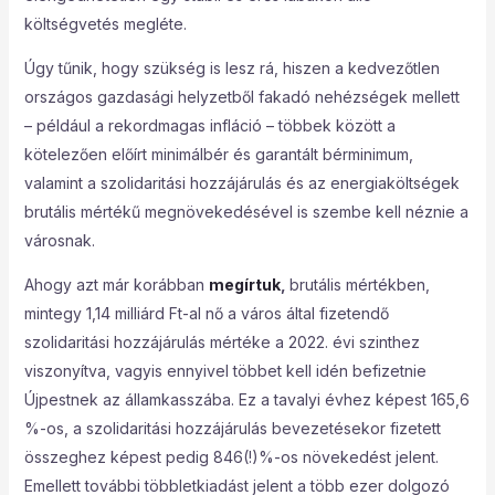
költségvetés megléte.
Úgy tűnik, hogy szükség is lesz rá, hiszen a kedvezőtlen
országos gazdasági helyzetből fakadó nehézségek mellett
– például a rekordmagas infláció – többek között a
kötelezően előírt minimálbér és garantált bérminimum,
valamint a szolidaritási hozzájárulás és az energiaköltségek
brutális mértékű megnövekedésével is szembe kell néznie a
városnak.
Ahogy azt már korábban
megírtuk
,
brutális mértékben,
mintegy 1,14 milliárd Ft-al nő a város által fizetendő
szolidaritási hozzájárulás mértéke a 2022. évi szinthez
viszonyítva, vagyis ennyivel többet kell idén befizetnie
Újpestnek az államkasszába. Ez a tavalyi évhez képest 165,6
%-os, a szolidaritási hozzájárulás bevezetésekor fizetett
összeghez képest pedig 846(!)%-os növekedést jelent.
Emellett további többletkiadást jelent a több ezer dolgozó