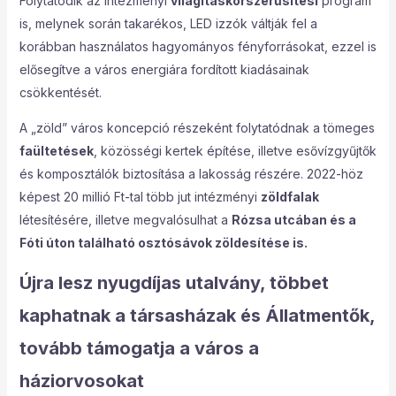
Folytatódik az intézményi
világításkorszerűsítési
program
is, melynek során takarékos, LED izzók váltják fel a
korábban használatos hagyományos fényforrásokat, ezzel is
elősegítve a város energiára fordított kiadásainak
csökkentését.
A „zöld” város koncepció részeként folytatódnak a tömeges
faültetések
, közösségi kertek építése, illetve esővízgyűjtők
és komposztálók biztosítása a lakosság részére. 2022-höz
képest 20 millió Ft-tal több jut intézményi
zöldfalak
létesítésére, illetve megvalósulhat a
Rózsa utcában és a
Fóti úton található osztósávok zöldesítése is.
Újra lesz nyugdíjas utalvány, többet
kaphatnak a társasházak és Állatmentők,
tovább támogatja a város a
háziorvosokat