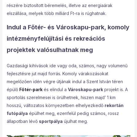
részére biztosított béremelés, illetve az energiaárak
elszállása, melyek több milliárd Ft-ra is rúghatnak.
Indul a Főtér- és Városkapu-park, komoly
intézményfelújítási és rekreációs
projektek valósulhatnak meg
Gazdasági kihívások ide vagy oda, számos, nagy volumenű
fejlesztésre jut majd forrás. Komoly várakozásokat
megelőzően idén végre útjának indul a Szent István téren
épülő
Főtér-park
és elindul a
Városkapu-park
projekt is. A
sportolás szerelmesei is örülhetnek, hiszen majd’ 1 km
hosszú, változatos környezetben elhelyezkedő
rekortán
futópálya
épülhet meg, ezenfelül pedig számos, rossz
állapotban lévő
sportpálya
újulhat meg.