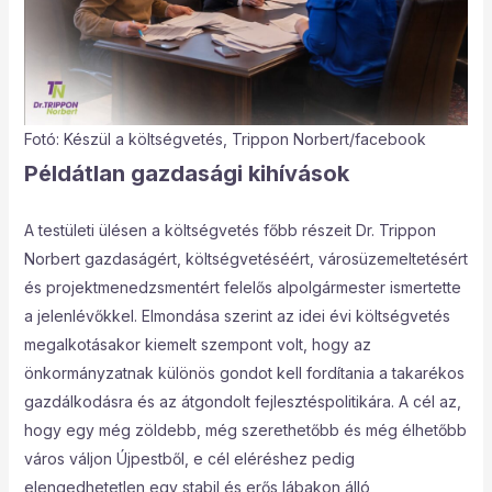
Fotó: Készül a költségvetés, Trippon Norbert/facebook
Példátlan gazdasági kihívások
A testületi ülésen a költségvetés főbb részeit Dr. Trippon
Norbert gazdaságért, költségvetéséért, városüzemeltetésért
és projektmenedzsmentért felelős alpolgármester ismertette
a jelenlévőkkel. Elmondása szerint az idei évi költségvetés
megalkotásakor kiemelt szempont volt, hogy az
önkormányzatnak különös gondot kell fordítania a takarékos
gazdálkodásra és az átgondolt fejlesztéspolitikára. A cél az,
hogy egy még zöldebb, még szerethetőbb és még élhetőbb
város váljon Újpestből, e cél eléréshez pedig
elengedhetetlen egy stabil és erős lábakon álló