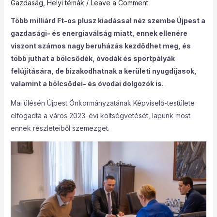
Gazdaság
,
Helyi témák
/
Leave a Comment
Több milliárd Ft-os plusz kiadással néz szembe Újpest a
gazdasági- és energiaválság miatt, ennek ellenére
viszont számos nagy beruházás kezdődhet meg, és
több juthat a bölcsődék, óvodák és sportpályák
felújítására, de bizakodhatnak a kerületi nyugdíjasok,
valamint a bölcsődei- és óvodai dolgozók is.
Mai ülésén Újpest Önkormányzatának Képviselő-testülete
elfogadta a város 2023. évi költségvetését, lapunk most
ennek részleteiből szemezget.