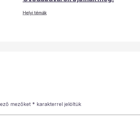
Helyi témák
lező mezőket
*
karakterrel jelöltük