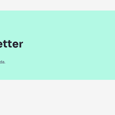
etter
da.