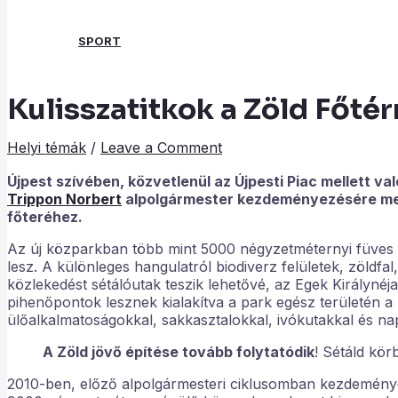
SPORT
Kulisszatitkok a Zöld Főtér
Search
Helyi témák
/
Leave a Comment
Újpest szívében, közvetlenül az Újpesti Piac mellett va
Trippon Norbert
alpolgármester kezdeményezésére megv
főteréhez.
Az új közparkban több mint 5000 négyzetméternyi füves te
lesz. A különleges hangulatról biodiverz felületek, zöldfa
közlekedést sétálóutak teszik lehetővé, az Egek Királynéj
pihenőpontok lesznek kialakítva a park egész területén a
ülőalkalmatoságokkal, sakkasztalokkal, ivókutakkal és na
A Zöld jövő építése tovább folytatódik
! Sétáld kör
2010-ben, előző alpolgármesteri ciklusomban kezdemény