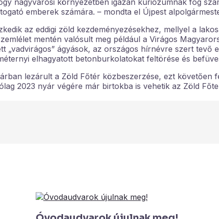
ogy nagyvárosi környezetben igazán kuriózumnak fog szám
de látogató emberek számára. – mondta el Újpest alpolgármes
szkedik az eddigi zöld kezdeményezésekhez, mellyel a lako
szemlélet mentén valósult meg például a Virágos Magyarors
tett „vadvirágos” ágyások, az országos hírnévre szert tevő e
éternyi elhagyatott betonburkolatokat feltörése és befüves
bruárban lezárult a Zöld Főtér közbeszerzése, ezt követően 
tólag 2023 nyár végére már birtokba is vehetik az Zöld Főte
Óvodaudvarok újulnak meg!