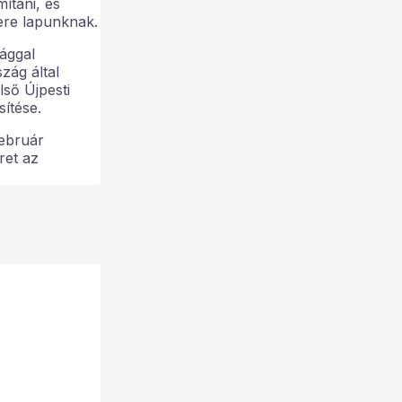
ítani, és
tere lapunknak.
sággal
zág által
lső Újpesti
ítése.
február
ret az