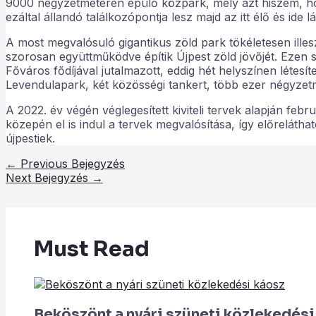
9000 négyzetméteren épülő közpark, mely azt hiszem, h
ezáltal állandó találkozópontja lesz majd az itt élő és i
A most megvalósuló gigantikus zöld park tökéletesen ille
szorosan együttműködve építik Újpest zöld jövőjét. Ezen 
Főváros fődíjával jutalmazott, eddig hét helyszínen létesí
Levendulapark, két közösségi tankert, több ezer négyzetm
A 2022. év végén véglegesített kiviteli tervek alapján fe
közepén el is indul a tervek megvalósítása, így előrelátha
újpestiek.
←
Previous Bejegyzés
Next Bejegyzés
→
Must Read
Beköszönt a nyári szüneti közlekedési