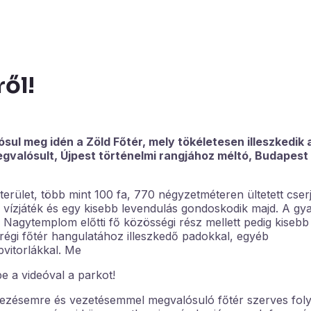
ről!
lósul meg idén a Zöld Főtér, mely tökéletesen illeszkedik
alósult, Újpest történelmi rangjához méltó, Budapest 
rület, több mint 100 fa, 770 négyzetméteren ültetett cserj
l, vízjáték és egy kisebb levendulás gondoskodik majd. A gy
a Nagytemplom előtti fő közösségi rész mellett pedig kisebb
 régi főtér hangulatához illeszkedő padokkal, egyéb
pvitorlákkal. Me
be a videóval a parkot!
ezésemre és vezetésemmel megvalósuló főtér szerves foly