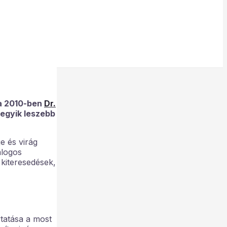
 a 2010-ben
Dr.
egyik leszebb
e és virág
alogos
 kiteresedések,
tatása a most