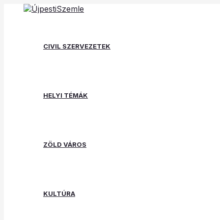
Skip
Post
Type
Name*
Email*
Website
to
navigation
here..
content
CIVIL SZERVEZETEK
HELYI TÉMÁK
ZÖLD VÁROS
KULTÚRA