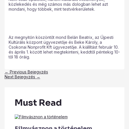
közlekedés és még számos más dologban lehet azt
mondani, hogy többek, mint testvérkerületek.
Az megnyitón köszöntőt mond Belán Beatrix, az Újpesti
Kultúrális központ ügyvezetője és Beke Károly, a
Csokonai Nonprofit Kft ügyvezetője. A kiállítást február 10.
és április 1. között lehet megtekinteni, keddtől péntekig 10-
től 18 óráig.
←
Previous Bejegyzés
Next Bejegyzés
→
Must Read
Filmvásznon a történelem