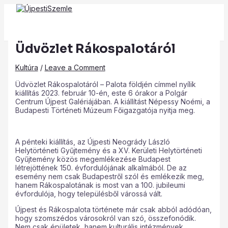
Main
Skip
Post
Type
Name*
Email*
Website
Menu
to
navigation
here..
content
Üdvözlet Rákospalotáról
Kultúra
/
Leave a Comment
Üdvözlet Rákospalotáról – Palota földjén címmel nyílik
kiállítás 2023. február 10-én, este 6 órakor a Polgár
Centrum Újpest Galériájában. A kiállítást Népessy Noémi, a
Budapesti Történeti Múzeum Főigazgatója nyitja meg.
A pénteki kiállítás, az Újpesti Neogrády László
Helytörténeti Gyűjtemény és a XV. Kerületi Helytörténeti
Gyűjtemény közös megemlékezése Budapest
létrejöttének 150. évfordulójának alkalmából. De az
esemény nem csak Budapestről szól és emlékezik meg,
hanem Rákospalotának is most van a 100. jubileumi
évfordulója, hogy településből várossá vált.
Újpest és Rákospalota története már csak abból adódóan,
hogy szomszédos városokról van szó, összefonódik.
Nem csak épületek, hanem kulturális intézmények,