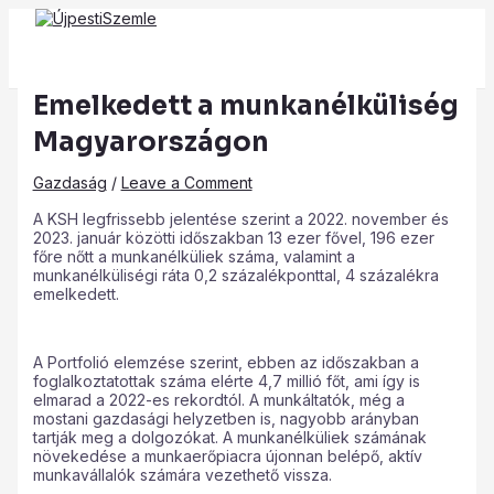
Main
Skip
Post
Type
Name*
Email*
Website
Menu
to
navigation
here..
content
Emelkedett a munkanélküliség
Magyarországon
Gazdaság
/
Leave a Comment
A KSH legfrissebb jelentése szerint a 2022. november és
2023. január közötti időszakban 13 ezer fővel, 196 ezer
főre nőtt a munkanélküliek száma, valamint a
munkanélküliségi ráta 0,2 százalékponttal, 4 százalékra
emelkedett.
A Portfolió elemzése szerint, ebben az időszakban a
foglalkoztatottak száma elérte 4,7 millió főt, ami így is
elmarad a 2022-es rekordtól. A munkáltatók, még a
mostani gazdasági helyzetben is, nagyobb arányban
tartják meg a dolgozókat. A munkanélküliek számának
növekedése a munkaerőpiacra újonnan belépő, aktív
munkavállalók számára vezethető vissza.