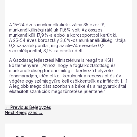
A 15–24 éves munkanélküliek száma 35 ezer fő,
munkanélküliségi rátájuk 11,6% volt. Az összes
munkanélküli 17,9%-a ebből a korcsoportból került ki.
A 25–54 éves korosztály 3,6%-os munkanélküliségi rátája
0,3 százalékponttal, míg az 55–74 éveseké 0,2
százalékponttal, 3,1%-ra emelkedett.
A Gazdaságfejlesztési Minisztérium is reagált a KSH
közleményére: „Ahhoz, hogy a foglalkoztatottság és
munkanélküliség történelmileg is kedvező helyzete
fennmaradjon, idén el kell kerülnünk a recessziót és év
végére egy számjegyűre kell csökkentsük az inflációt. […]
A legjobb megoldást azonban a béke és a magyarok által
elutasított szankciók megszüntetése jelentené.”
←
Previous Bejegyzés
Next Bejegyzés
→