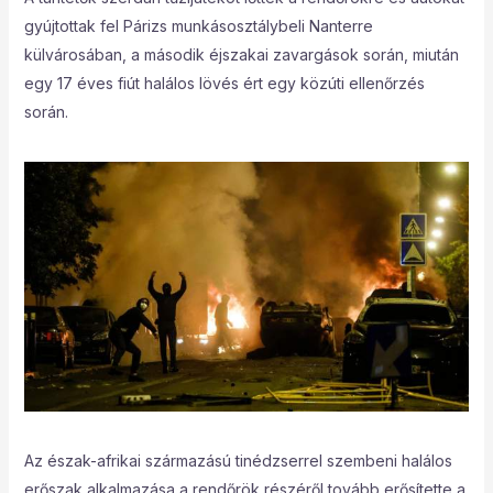
gyújtottak fel Párizs munkásosztálybeli Nanterre
külvárosában, a második éjszakai zavargások során, miután
egy 17 éves fiút halálos lövés ért egy közúti ellenőrzés
során.
Az észak-afrikai származású tinédzserrel szembeni halálos
erőszak alkalmazása a rendőrök részéről tovább erősítette a