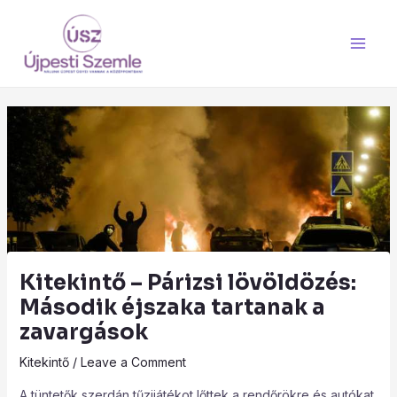
Skip
Main
to
Men
content
Kitekintő – Párizsi lövöldözés:
Második éjszaka tartanak a
zavargások
Kitekintő
/
Leave a Comment
A tüntetők szerdán tűzijátékot lőttek a rendőrökre és autókat