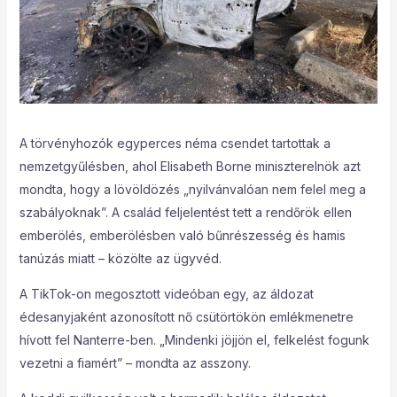
A törvényhozók egyperces néma csendet tartottak a
nemzetgyűlésben, ahol Elisabeth Borne miniszterelnök azt
mondta, hogy a lövöldözés „nyilvánvalóan nem felel meg a
szabályoknak”. A család feljelentést tett a rendőrök ellen
emberölés, emberölésben való bűnrészesség és hamis
tanúzás miatt – közölte az ügyvéd.
A TikTok-on megosztott videóban egy, az áldozat
édesanyjaként azonosított nő csütörtökön emlékmenetre
hívott fel Nanterre-ben. „Mindenki jöjjön el, felkelést fogunk
vezetni a fiamért” – mondta az asszony.