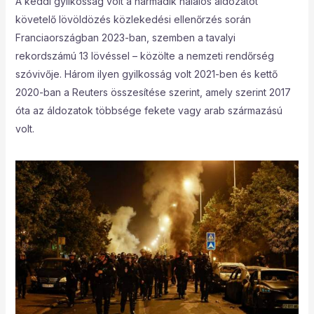
A keddi gyilkosság volt a harmadik halálos áldozatot
követelő lövöldözés közlekedési ellenőrzés során
Franciaországban 2023-ban, szemben a tavalyi
rekordszámú 13 lövéssel – közölte a nemzeti rendőrség
szóvivője. Három ilyen gyilkosság volt 2021-ben és kettő
2020-ban a Reuters összesítése szerint, amely szerint 2017
óta az áldozatok többsége fekete vagy arab származású
volt.