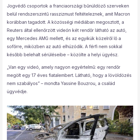
Jogvédő csoportok a franciaországi bűnüldöző szerveken
belül rendszerszintű rasszizmust feltételeznek, amit Macron
korábban tagadott. A közösségi médiában megosztott, a
Reuters által ellenőrzött videón két rendőr látható az autó,
egy Mercedes AMG mellett, és az egyikük közelről lő a
sofőrre, miközben az autó elhúzódik. A férfi nem sokkal
később belehalt sérüléseibe – közölte a helyi ügyész.
„Van egy videó, amely nagyon egyértelmű: egy rendőr
megölt egy 17 éves fiatalembert. Látható, hogy a lövöldözés
nem szabályos” – mondta Yassine Bouzrou, a család
ügyvédje.