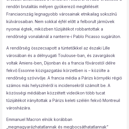
rendőri brutalitás mélyen gyökerező megítélését
Franciaország legnagyobb városainak etnikailag sokszínű
külvárosaiban. Nem sokkal éjfél előtt a felborult járművek
nyomai égtek, miközben tűzijátékot robbantottak a
rendőrségi vonalaknál a nanterre-i Pablo Picasso sugárúton.
A rendőrség összecsapott a tüntetőkkel az északi Lille
városában és a délnyugati Toulouse-ban, és zavargások
voltak Amiens-ben, Dijonban és a francia fővárostól délre
fekvő Essonne közigazgatási körzetben is – közölte a
rendőrség szóvivője. A francia média a Párizs környéki régió
számos más helyszínéről is incidensekről számolt be. A
közösségi médiában közzétett videókon több tucat
tűzijátékot irányítottak a Párizs keleti szélén fekvő Montreuil
városházára.
Emmanuel Macron elnök korábban
„megmagyarázhatatlannak és megbocsáthatatlannak”