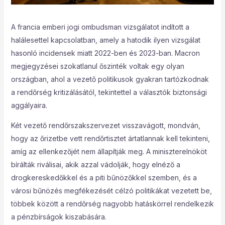
A francia emberi jogi ombudsman vizsgálatot indított a
halálesettel kapcsolatban, amely a hatodik ilyen vizsgálat
hasonló incidensek miatt 2022-ben és 2023-ban. Macron
megjegyzései szokatlanul őszinték voltak egy olyan
országban, ahol a vezető politikusok gyakran tartózkodnak
a rendőrség kritizálásától, tekintettel a választók biztonsági
aggályaira.
Két vezető rendőrszakszervezet visszavágott, mondván,
hogy az őrizetbe vett rendőrtisztet ártatlannak kell tekinteni,
amíg az ellenkezőjét nem állapítják meg. A miniszterelnököt
bírálták riválisai, akik azzal vádolják, hogy elnéző a
drogkereskedőkkel és a piti bűnözőkkel szemben, és a
városi bűnözés megfékezését célzó politikákat vezetett be,
többek között a rendőrség nagyobb hatáskörrel rendelkezik
a pénzbírságok kiszabására.