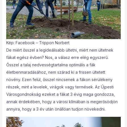
Kép: Facebook – Trippon Norbert
De miért ősszel a legideálisabb ültetni, miért nem ültetnek
fákat egész évben? Nos, a válasz erre elég egyszerű.
Ősszel a talaj nedvességtartalma optimális a fák
életbenmaradásához, nem szárad ki a frissen ültetett
növény. Ezen felül, ősszel nincsenek a fákon sérülékeny
részek, mint a levelek, virágok vagy termések. Az Újpesti
Városgondnokság ezeket a fákat 3 évig maga gondozza,
annak érdekében, hogy a városi klímában is megerősödjön
annyira, hogy a 3 év után önállóan tudjon növekedni.