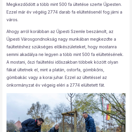
Megkezdődött a több mint 500 fa ültetése szerte Újpesten.
Ezzel már év végéig 2774 darab fa elültetésenél fog járni a
város.
Ahogy arról korábban az Újpesti Szemle beszámolt, az
Újpesti Városgondnokság nagy munkában megkezdte a
faültetéshez szükséges előkészületeket, hogy mostanra
semmi akadálya ne legyen a több mint 500 fa elültetésének.
A mostani, őszi faültetési időszakban többek között olyan
fákat ültetnek el, mint a platán, ostorfa, gömbkőris,
gömbakác vagy a korai juhar. Ezzel az ültetéssel az
önkormányzat év végeig eléri a 2774 elültetett fát.