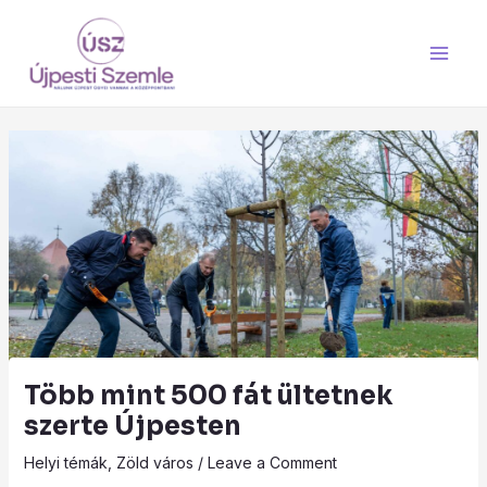
Skip
Main
to
Men
content
Több mint 500 fát ültetnek
szerte Újpesten
Helyi témák
,
Zöld város
/
Leave a Comment