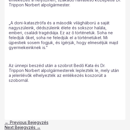
Trippon Norbert alpolgármester.
„A doni-katasztrófa és a második világháború a saját
nagyszüleink, dédszüleink élete és sokszor halála,
emberi, családi tragédiája. Ez az ő történetük. Soha ne
feledjük őket, soha ne feledjük el a történetüket. Mi
újpestiek sosem fogjuk, és ígérjük, hogy elmeséljük majd
gyermekeinknek is.”
Az ünnepi beszéd után a szobrot Bedő Kata és Dr.
Trippon Norbert alpolgármesterek leplezték le, mely után
a jelenlévők elhelyezték az emlékezés koszorúit a
szobornál.
←
Previous Bejegyzés
Next Bejegyzés
→