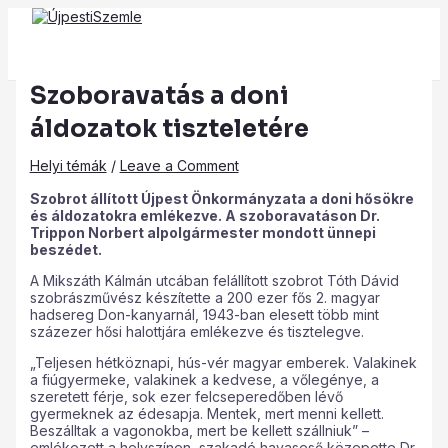
Main
Skip
Post
Type
Name*
Email*
Website
Menu
to
navigation
here..
content
Szoboravatás a doni
áldozatok tiszteletére
Helyi témák
/
Leave a Comment
Szobrot állított Újpest Önkormányzata a doni hősökre
és áldozatokra emlékezve. A szoboravatáson Dr.
Trippon Norbert alpolgármester mondott ünnepi
beszédet.
A Mikszáth Kálmán utcában felállított szobrot Tóth Dávid
szobrászművész készítette a 200 ezer fős 2. magyar
hadsereg Don-kanyarnál, 1943-ban elesett több mint
százezer hősi halottjára emlékezve és tisztelegve.
„Teljesen hétköznapi, hús-vér magyar emberek. Valakinek
a fiúgyermeke, valakinek a kedvese, a vőlegénye, a
szeretett férje, sok ezer felcseperedőben lévő
gyermeknek az édesapja. Mentek, mert menni kellett.
Beszálltak a vagonokba, mert be kellett szállniuk” –
emlékezett a helyszínen, szakadó havaseső közepette Dr.