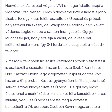
Honvédnak. Az esetet végül a VAR is megerősítette, majd a
videózás után Nenad Lukics hidegvérrel lőtte a labdát a jobb
alsóba. Ez egy kicsit felébresztette az Újpestet és próbált
helyzeteket kialakítani, de Szappanos Péternek nem kellett
védenie. Legközelebb a szintén friss igazolás Ognjen
Mudrinszki járt, hogy eltalálja a kaput, de lövése pár
métterrel mellé ment, így 0-1 fordultak a csapatok a második
félidőre.
A második félidőben Kruscsics vezetőedző több változtatást
is eszközölt a csapaton, hiszen behozta Szabó Bálintot és
Lirim Kastratit. Utobbi egy kifejezetten inspirált döntés volt,
hiszen a 61. percben Kastrati gyönyörűen kilőtte a jobb felső
sarkot, amivel kiegyenlített az Újpest. Ez a gól egy kicsit
életet lehet a mérkőzésbe, mind a két fél a támadóbbik arcát
mutatta, végül az Újpest szerezte meg a vezetést
büntetőből, a 74. percben. Csoboth Kevin megszerezte a