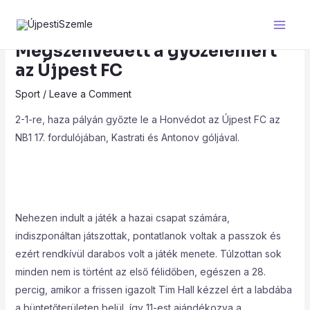
Skip
Post
Main
to
navigation
Men
content
Megszenvedett a győzelemért
az Újpest FC
Sport
/
Leave a Comment
2-1-re, haza pályán győzte le a Honvédot az Újpest FC az
NB1 17. fordulójában, Kastrati és Antonov góljával.
Nehezen indult a játék a hazai csapat számára,
indiszponáltan játszottak, pontatlanok voltak a passzok és
ezért rendkívül darabos volt a játék menete. Túlzottan sok
minden nem is történt az első félidőben, egészen a 28.
percig, amikor a frissen igazolt Tim Hall kézzel ért a labdába
a büntetőterületen belül, így 11-est ajándékozva a