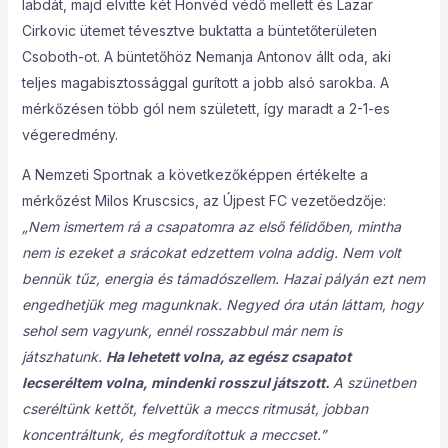
labdát, majd elvitte két Honvéd védő mellett és Lazar
Cirkovic ütemet tévesztve buktatta a büntetőterületen
Csoboth-ot. A büntetőhöz Nemanja Antonov állt oda, aki
teljes magabisztossággal gurított a jobb alsó sarokba. A
mérkőzésen több gól nem született, így maradt a 2-1-es
végeredmény.
A Nemzeti Sportnak a következőképpen értékelte a
mérkőzést Milos Kruscsics, az Újpest FC vezetőedzője:
„Nem ismertem rá a csapatomra az első félidőben, mintha
nem is ezeket a srácokat edzettem volna addig. Nem volt
bennük tűz, energia és támadószellem. Hazai pályán ezt nem
engedhetjük meg magunknak. Negyed óra után láttam, hogy
sehol sem vagyunk, ennél rosszabbul már nem is
játszhatunk.
Ha lehetett volna, az egész csapatot
lecseréltem volna, mindenki rosszul játszott.
A szünetben
cseréltünk kettőt, felvettük a meccs ritmusát, jobban
koncentráltunk, és megfordítottuk a meccset.”