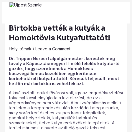
Main
Skip
Post
Type
Name*
Email*
Website
Menu
to
navigation
here..
content
Birtokba vették a kutyák a
Homoktövis Kutyafuttatót!
Helyi témák
/
Leave a Comment
Dr. Trippon Norbert alpolgármestert keresték meg
tavaly a Káposztásmegyer II-n élő felelős kutyatartó
gazdik, hogy szeretnének a Homoktövis
buszvégállomás közelében egy kerítéssel
körbehatárolt kutyafuttatót. Kérésük teljesült, most
hétfőn már birtokba is vehették azt.
A kiválasztott terület fővárosi volt, így az engedélyeztetési
folyamat kicsit elnyújtotta a kivitelezést, de ez a
végeredményen nem változtat. A buszvégállomás melletti
területen a tereprendezés után kezdődött meg a munka,
mely során kerítését és zsilipes kaput telepítettek,
padokat helyeztek ki, kutyaürülék tartókat és
szemeteseket, illetve kutya eszközöket telepítettek. A
terület már most elnyerte az itt élő gazdik tetszést.