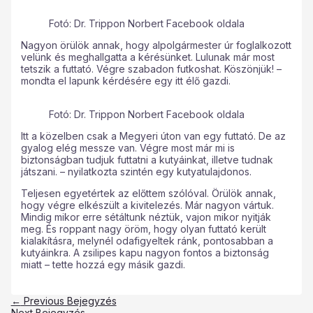
Fotó: Dr. Trippon Norbert Facebook oldala
Nagyon örülök annak, hogy alpolgármester úr foglalkozott
velünk és meghallgatta a kérésünket. Lulunak már most
tetszik a futtató. Végre szabadon futkoshat. Köszönjük! –
mondta el lapunk kérdésére egy itt élő gazdi.
Fotó: Dr. Trippon Norbert Facebook oldala
Itt a közelben csak a Megyeri úton van egy futtató. De az
gyalog elég messze van. Végre most már mi is
biztonságban tudjuk futtatni a kutyáinkat, illetve tudnak
játszani. – nyilatkozta szintén egy kutyatulajdonos.
Teljesen egyetértek az előttem szólóval. Örülök annak,
hogy végre elkészült a kivitelezés. Már nagyon vártuk.
Mindig mikor erre sétáltunk néztük, vajon mikor nyitják
meg. És roppant nagy öröm, hogy olyan futtató került
kialakításra, melynél odafigyeltek ránk, pontosabban a
kutyáinkra. A zsilipes kapu nagyon fontos a biztonság
miatt – tette hozzá egy másik gazdi.
←
Previous Bejegyzés
Next Bejegyzés
→