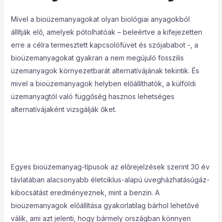
Mivel a bioüzemanyagokat olyan biológiai anyagokból
állítják elő, amelyek pótolhatóak – beleértve a kifejezetten
erre a célra termesztett kapcsolófüvet és szójababot -, a
bioüzemanyagokat gyakran a nem megújuló fosszilis
üzemanyagok környezetbarát alternatívájának tekintik. És
mivel a bioüzemanyagok helyben előállíthatók, a külföldi
üzemanyagtól való függőség hasznos lehetséges
alternatívájaként vizsgálják őket.
Egyes bioüzemanyag-típusok az előrejelzések szerint 30 év
távlatában alacsonyabb életciklus-alapú üvegházhatásúgáz-
kibocsátást eredményeznek, mint a benzin. A
bioüzemanyagok előállítása gyakorlatilag bárhol lehetővé
válik, ami azt jelenti, hogy bármely országban könnyen