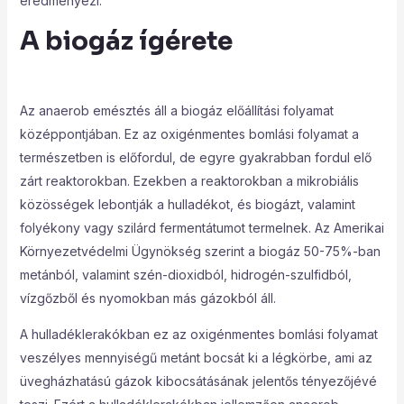
eredményezi.
A biogáz ígérete
Az anaerob emésztés áll a biogáz előállítási folyamat
középpontjában. Ez az oxigénmentes bomlási folyamat a
természetben is előfordul, de egyre gyakrabban fordul elő
zárt reaktorokban. Ezekben a reaktorokban a mikrobiális
közösségek lebontják a hulladékot, és biogázt, valamint
folyékony vagy szilárd fermentátumot termelnek. Az Amerikai
Környezetvédelmi Ügynökség szerint a biogáz 50-75%-ban
metánból, valamint szén-dioxidból, hidrogén-szulfidból,
vízgőzből és nyomokban más gázokból áll.
A hulladéklerakókban ez az oxigénmentes bomlási folyamat
veszélyes mennyiségű metánt bocsát ki a légkörbe, ami az
üvegházhatású gázok kibocsátásának jelentős tényezőjévé