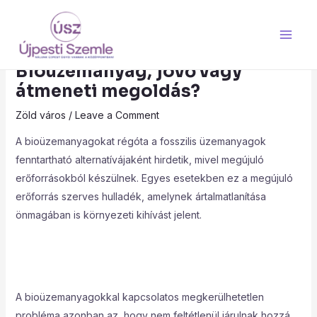
Skip
Post
Main
to
navigation
Men
content
Bioüzemanyag, jövő vagy
átmeneti megoldás?
Zöld város
/
Leave a Comment
A bioüzemanyagokat régóta a fosszilis üzemanyagok
fenntartható alternatívájaként hirdetik, mivel megújuló
erőforrásokból készülnek. Egyes esetekben ez a megújuló
erőforrás szerves hulladék, amelynek ártalmatlanítása
önmagában is környezeti kihívást jelent.
A bioüzemanyagokkal kapcsolatos megkerülhetetlen
probléma azonban az, hogy nem feltétlenül járulnak hozzá