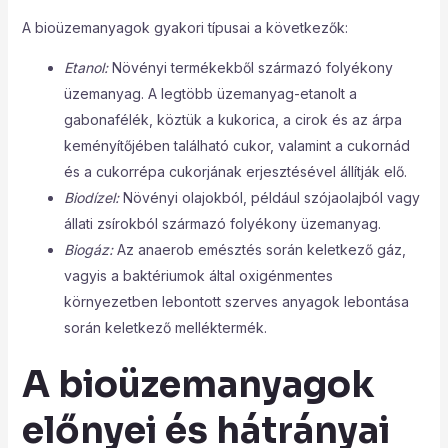
A bioüzemanyagok gyakori típusai a következők:
Etanol:
Növényi termékekből származó folyékony
üzemanyag. A legtöbb üzemanyag-etanolt a
gabonafélék, köztük a kukorica, a cirok és az árpa
keményítőjében található cukor, valamint a cukornád
és a cukorrépa cukorjának erjesztésével állítják elő.
Biodízel:
Növényi olajokból, például szójaolajból vagy
állati zsírokból származó folyékony üzemanyag.
Biogáz:
Az anaerob emésztés során keletkező gáz,
vagyis a baktériumok által oxigénmentes
környezetben lebontott szerves anyagok lebontása
során keletkező melléktermék.
A bioüzemanyagok
előnyei és hátrányai