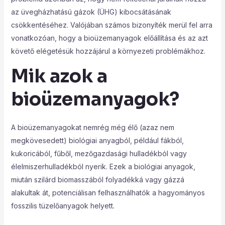
az üvegházhatású gázok (ÜHG) kibocsátásának
csökkentéséhez. Valójában számos bizonyíték merül fel arra
vonatkozóan, hogy a bioüzemanyagok előállítása és az azt
követő elégetésük hozzájárul a környezeti problémákhoz.
Mik azok a
bioüzemanyagok?
A bioüzemanyagokat nemrég még élő (azaz nem
megkövesedett) biológiai anyagból, például fákból,
kukoricából, fűből, mezőgazdasági hulladékból vagy
élelmiszerhulladékból nyerik. Ezek a biológiai anyagok,
miután szilárd biomasszából folyadékká vagy gázzá
alakultak át, potenciálisan felhasználhatók a hagyományos
fosszilis tüzelőanyagok helyett.