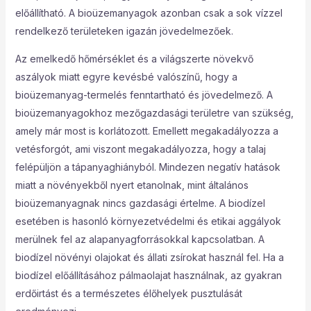
előállítható. A bioüzemanyagok azonban csak a sok vízzel
rendelkező területeken igazán jövedelmezőek.
Az emelkedő hőmérséklet és a világszerte növekvő
aszályok miatt egyre kevésbé valószínű, hogy a
bioüzemanyag-termelés fenntartható és jövedelmező. A
bioüzemanyagokhoz mezőgazdasági területre van szükség,
amely már most is korlátozott. Emellett megakadályozza a
vetésforgót, ami viszont megakadályozza, hogy a talaj
felépüljön a tápanyaghiányból. Mindezen negatív hatások
miatt a növényekből nyert etanolnak, mint általános
bioüzemanyagnak nincs gazdasági értelme. A biodízel
esetében is hasonló környezetvédelmi és etikai aggályok
merülnek fel az alapanyagforrásokkal kapcsolatban. A
biodízel növényi olajokat és állati zsírokat használ fel. Ha a
biodízel előállításához pálmaolajat használnak, az gyakran
erdőirtást és a természetes élőhelyek pusztulását