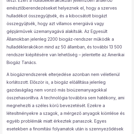
teszi. Ezért a hulladéklerakókban jellemzően anaerob
emésztőberendezéseket helyeznek el, hogy a szerves
hulladékot összegyűjtsék, és a kibocsátott biogázt
összegyűjtsék, hogy azt villamos energiává vagy
gépjárművek üzemanyagává alakítsák. Az Egyesült
Államokban jelenleg 2200 biogáz-rendszer működik a
hulladéklerakókon mind az 50 államban, és további 13 500
rendszer kiépítésére van lehetőség – jelentette az Amerikai
Biogáz Tanács.
A biogázrendszerek elterjedése azonban nem véletlenül
korlátozott. Először is, a biogáz előállítása jelenleg
gazdaságilag nem vonzó más bioüzemanyagokkal
összehasonlítva. A technológia továbbra sem hatékony, ami
megnehezíti a széles körű bevezetését. Ezekre a
létesítményekre a szagok, a mérgező anyagok kiömlése és
egyéb problémák miatt érkeztek panaszok. Egyes
esetekben a finomítási folyamatok után is szennyeződések