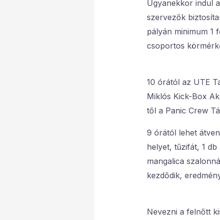
Ugyanekkor indul a 
szervezők biztosíta
pályán minimum 1 fő
csoportos körmérkő
10 órától az UTE Ta
Miklós Kick-Box Ak
től a Panic Crew T
9 órától lehet átv
helyet, tűzifát, 1 d
mangalica szalonná
kezdődik, eredményh
Nevezni a felnőtt k