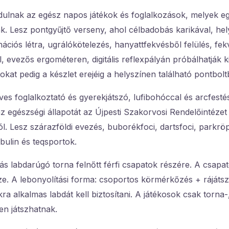
ndulnak az egész napos játékok és foglalkozások, melyek e
ak. Lesz pontgyűjtő verseny, ahol célbadobás karikával, hel
nációs létra, ugrálókötelezés, hanyattfekvésből felülés, fe
, evezős ergométeren, digitális reflexpályán próbálhatják 
okat pedig a készlet erejéig a helyszínen található pontbolt
es foglalkoztató és gyerekjátszó, lufibohóccal és arcfesté
z egészségi állapotát az Újpesti Szakorvosi Rendelőintézet 
ól. Lesz szárazföldi evezés, buborékfoci, dartsfoci, parkrö
mbulin és teqsportok.
lyás labdarúgó torna felnőtt férfi csapatok részére. A csapa
sze. A lebonyolítási forma: csoportos körmérkőzés + rájáts
kra alkalmas labdát kell biztosítani. A játékosok csak torna
en játszhatnak.