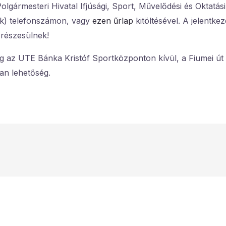
Polgármesteri Hivatal Ifjúsági, Sport, Művelődési és Oktatás
lék) telefonszámon, vagy
ezen űrlap
kitöltésével. A jelentke
részesülnek!
g az UTE Bánka Kristóf Sportközponton kívül, a Fiumei út 
van lehetőség.