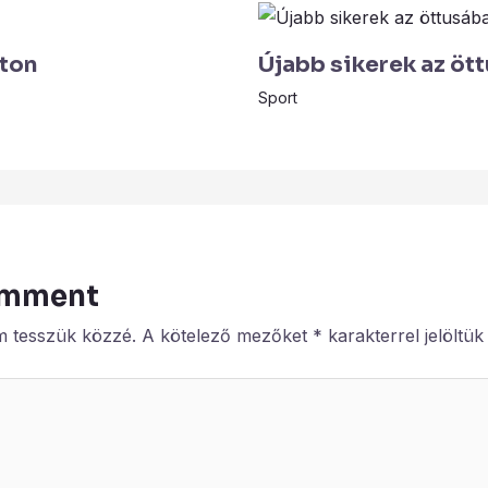
aton
Újabb sikerek az öt
Sport
omment
m tesszük közzé.
A kötelező mezőket
*
karakterrel jelöltük