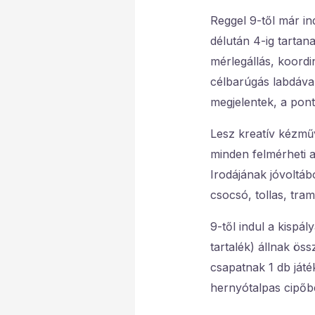
Reggel 9-től már i
délután 4-ig tartan
mérlegállás, koordi
célbarúgás labdával
megjelentek, a pont
Lesz kreatív kézműv
minden felmérheti a
Irodájának jóvoltáb
csocsó, tollas, tra
9-től indul a kispá
tartalék) állnak ös
csapatnak 1 db játé
hernyótalpas cipőb