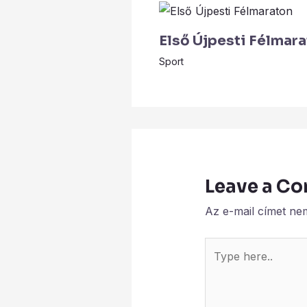
Első Újpesti Félmar
Sport
Leave a C
Az e-mail címet ne
Type
here..