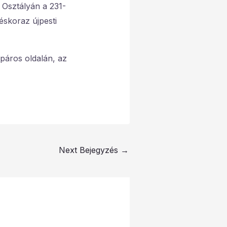
i Osztályán a 231-
zéskoraz újpesti
páros oldalán, az
Next Bejegyzés
→