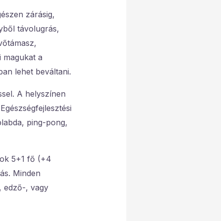
gészen zárásig,
yből távolugrás,
kvőtámasz,
ki magukat a
ban lehet beváltani.
ssel. A helyszínen
Egészségfejlesztési
plabda, ping-pong,
tok 5+1 fő (+4
zás. Minden
-, edző-, vagy