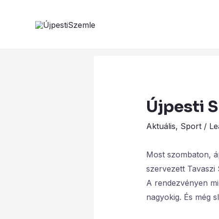
Skip
Post
to
navigation
content
Újpesti S
Aktuális
,
Sport
/
Le
Most szombaton, ápr
szervezett Tavaszi 
A rendezvényen min
nagyokig. És még sl