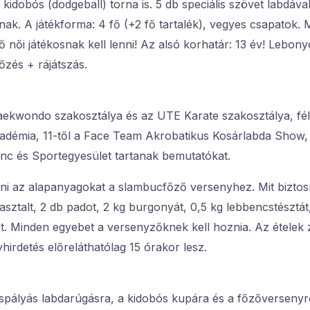
kidobós (dodgeball) torna is. 5 db speciális szövet labdáva
nak. A játékforma: 4 fő (+2 fő tartalék), vegyes csapatok.
 női játékosnak kell lenni! Az alsó korhatár: 13 év! Lebonyo
zés + rájátszás.
ekwondo szakosztálya és az UTE Karate szakosztálya, fél 1
adémia, 11-től a Face Team Akrobatikus Kosárlabda Show, 
ánc és Sportegyesület tartanak bemutatókat.
enni az alapanyagokat a slambucfőző versenyhez. Mit bizto
b asztalt, 2 db padot, 2 kg burgonyát, 0,5 kg lebbencstésztát
t. Minden egyebet a versenyzőknek kell hoznia. Az ételek 
irdetés előreláthatólag 15 órakor lesz.
ispályás labdarúgásra, a kidobós kupára és a főzőversenyr