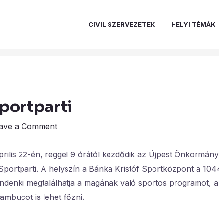
CIVIL SZERVEZETEK
HELYI TÉMÁK
portparti
ave a Comment
ilis 22-én, reggel 9 órától kezdődik az Újpest Önkormányz
Sportparti. A helyszín a Bánka Kristóf Sportközpont a 1044 
denki megtalálhatja a magának való sportos programot, a k
ambucot is lehet főzni.