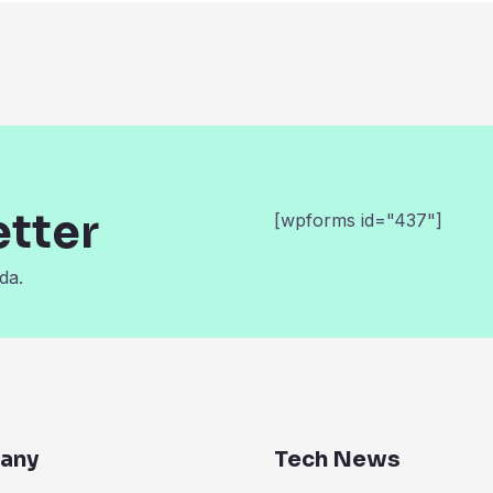
etter
[wpforms id="437"]
da.
any
Tech News