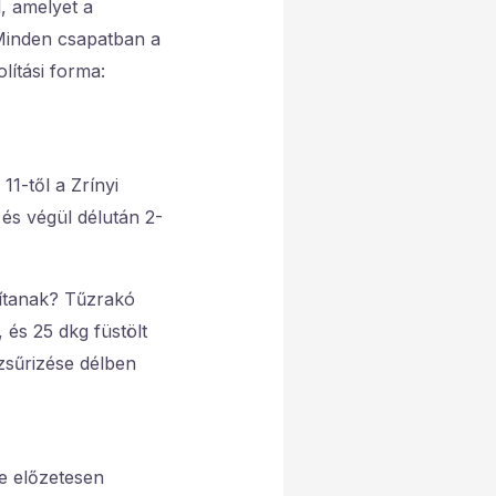
l, amelyet a
 Minden csapatban a
lítási forma:
1-től a Zrínyi
és végül délután 2-
sítanak? Tűzrakó
, és 25 dkg füstölt
zsűrizése délben
e előzetesen