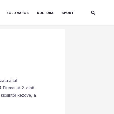
Search
ZÖLD VÁROS
KULTÚRA
SPORT
ata által
Fiumei út 2. alatt.
icsiktől kezdve, a