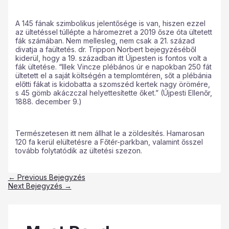
A 145 fának szimbolikus jelentősége is van, hiszen ezzel
az ültetéssel túllépte a háromezret a 2019 ősze óta ültetett
fák számában. Nem mellesleg, nem csak a 21. század
divatja a faültetés. dr. Trippon Norbert bejegyzéséből
kiderül, hogy a 19. században itt Újpesten is fontos volt a
fák ültetése. “Illek Vincze plébános úr e napokban 250 fát
ültetett el a saját költségén a templomtéren, sőt a plébánia
előtti fákat is kidobatta a szomszéd kertek nagy örömére,
s 45 gömb akáczczal helyettesítette őket.” (Újpesti Ellenőr,
1888. december 9.)
Természetesen itt nem állhat le a zöldesítés. Hamarosan
120 fa kerül elültetésre a Főtér-parkban, valamint ősszel
tovább folytatódik az ültetési szezon.
←
Previous Bejegyzés
Next Bejegyzés
→