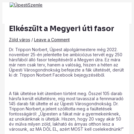
Main
Skip
Post
Type
Name*
Email*
Website
Menu
to
navigation
here..
content
Elkészült a Megyeri úti fasor
Zöld város
/
Leave a Comment
Dr. Trippon Norbert, Újpest alpolgármestere még 2022.
november 25-én jelentette be ambíciózus tervét egy 250
hársfából álló fasor telepítéséről a Megyeri útra. Ez mára
már nem csak terv, hanem a valóság, hiszen a héten az
Újpesti Városgondnokság befejezte a fák ültetését, derült
ki dr. Trippon Norbert Facebook bejegyzéséből.
A fák ültetése két ütemben történt meg. Ősszel 105 darab
hársfa került elültetésre, míg most tavasszal a fennmaradó
145 darab fát ültette el az Újpesti Városgondnokság. Dr.
Trippon Norbert,a jelent szólította meg a faültetések
fontosságáról: „Újpesten a fákat már a gyermekeinknek,
az unokáinknak is ültetjük. Hiszen, hogy 20 vagy akár 50
év múlva milyen zöld, lakható és árnyas otthon lesz a
városunk, az MA DŐL EL, azért MOST kell cselekednünk!”