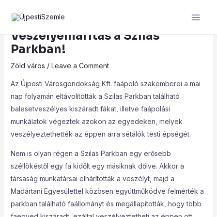
Skip
Post
Main
to
navigation
Men
content
Veszélyelhárítás a Szilas
Parkban!
Zöld város
/
Leave a Comment
Az Újpesti Városgondokság Kft. faápoló szakemberei a mai
nap folyamán eltávolították a Szilas Parkban található
balesetveszélyes kiszáradt fákat, illetve faápolási
munkálatok végeztek azokon az egyedeken, melyek
veszélyeztethették az éppen arra sétálók testi épségét.
Nem is olyan régen a Szilas Parkban egy erősebb
széllökéstől egy fa kidőlt egy másiknak dőlve. Akkor a
társaság munkatársai elhárították a veszélyt, majd a
Madártani Egyesülettel közösen együttműködve felmérték a
parkban található faállományt és megállapították, hogy több
faegyed kiszáradt, ezáltal veszélyeztetheti az éppen ott