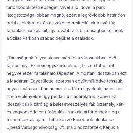
tartózkodók testi épségét. Mivel a jó idővel a park
látogatottsága jobban megnő, ezért a legrövidebb határidőn
belül cselekedtek és a szakembereik ellátták a nyárfák
faápolási munkálatait, így továbbra is biztonságban tölthetik
a Szilas Parkban szabadidejüket a családok.
„Társaságunk folyamatosan méri fel a városunkban lévő
faállományt. Ez nem egyszerű feladat, hiszen több mint
negyvenezer fa található Újpesten. A mostani időszakban ezt
a Madártani Egyesülettel szorosan együttműködve tesszük,
ugyanis városunkban nemcsak a fákra figyelünk, hanem az
itt élő élőlényekre, így például a madarakra is. Ebben az
időszakban kizárólag a balesetveszélyes fák (személy, kár-
és vagyonvédelem) faápolási munkálatai történnek meg a
felmérések alapján. – tette közzé Facebook oldalán az
Újpesti Városgondnokság Kft., majd hozzátették: Kérjük a