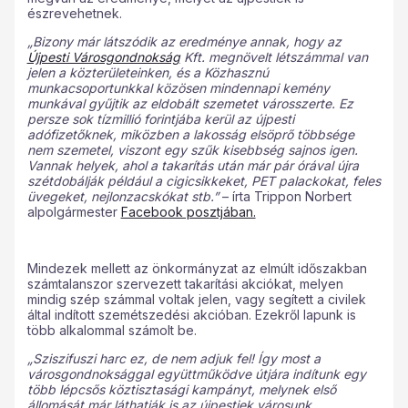
észrevehetnek.
„Bizony már látszódik az eredménye annak, hogy az
Újpesti Városgondnokság
Kft. megnövelt létszámmal van
jelen a közterületeinken, és a Közhasznú
munkacsoportunkkal közösen mindennapi kemény
munkával gyűjtik az eldobált szemetet városszerte. Ez
persze sok tízmillió forintjába kerül az újpesti
adófizetőknek, miközben a lakosság elsöprő többsége
nem szemetel, viszont egy szűk kisebbség sajnos igen.
Vannak helyek, ahol a takarítás után már pár órával újra
szétdobálják például a cigicsikkeket, PET palackokat, feles
üvegeket, nejlonzacskókat stb.”
– írta Trippon Norbert
alpolgármester
Facebook posztjában.
Mindezek mellett az önkormányzat az elmúlt időszakban
számtalanszor szervezett takarítási akciókat, melyen
mindig szép számmal voltak jelen, vagy segített a civilek
által indított szemétszedési akcióban. Ezekről lapunk is
több alkalommal számolt be.
„Sziszifuszi harc ez, de nem adjuk fel! Így most a
városgondnoksággal együttműködve útjára indítunk egy
több lépcsős köztisztasági kampányt, melynek első
állomását már láthatják is az újpestiek városunk