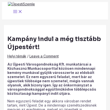
Main
Skip
Post
Type
Name*
Email*
Website
Menu
to
navigation
here..
content
Kampány indul a még tisztább
Újpestért!
Helyi témák
/
Leave a Comment
Az Újpesti Városgondnokság Kft. munkatársai a
Közhasznú Munkacsoporttal közösen mindennapi
kemény munkával gyűjtik városszerte az eldobált
szemetet. Ez nem egyszerű feladat, mert bár az
újpestiek többsége nem szemetel, mégis vannak
olyanok, akik bizony igen. Így az önkormányzat a
városgondnoksággal együttműködve többlépcsős
köztisztasági kampányt indít útjára.
Nem egyszerű feladat egy akkora városban rendet
tartani, mint Újpest. De a mindennapi szemétszedésnek
megvan az eredménye, melyet az újpestiek is