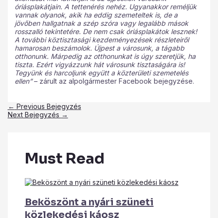
óriásplakátjain. A tettenérés nehéz. Ugyanakkor reméljük
vannak olyanok, akik ha eddig szemeteltek is, de a
jövőben hallgatnak a szép szóra vagy legalább mások
rosszalló tekintetére. De nem csak óriásplakátok lesznek!
A további köztisztasági kezdeményezések részleteiről
hamarosan beszámolok. Újpest a városunk, a tágabb
otthonunk. Márpedig az otthonunkat is úgy szeretjük, ha
tiszta. Ezért vigyázzunk hát városunk tisztaságára is!
Tegyünk és harcoljunk együtt a közterületi szemetelés
ellen”
– zárult az alpolgármester Facebook bejegyzése.
←
Previous Bejegyzés
Next Bejegyzés
→
Must Read
Beköszönt a nyári szüneti
közlekedési káosz