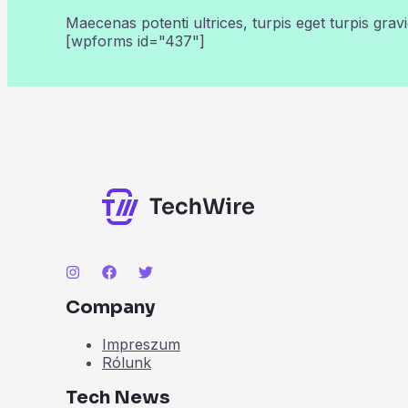
Maecenas potenti ultrices, turpis eget turpis gravi
[wpforms id="437"]
Company
Impreszum
Rólunk
Tech News