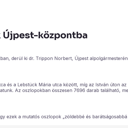
k Újpest-központba
tban, derül ki dr. Trippon Norbert, Újpest alpolgármester
ca és a Lebstück Mária utca között, míg az István úton az
zhatunk. Az oszlopokban összesen 7696 darab található, me
 hogy ezek a mutatós oszlopok „zöldebbé és barátságosabbá 