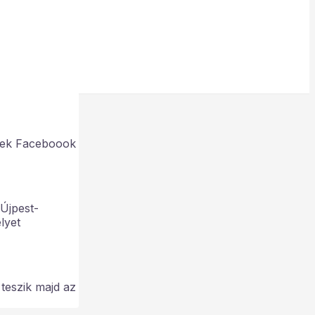
ének Faceboook
 Újpest-
lyet
teszik majd az