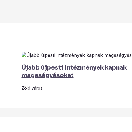
Újabb újpesti intézmények kapnak
magaságyásokat
Zöld város