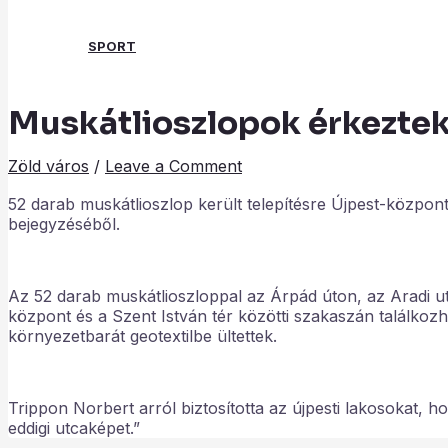
SPORT
Muskátlioszlopok érkezte
Search
Zöld város
/
Leave a Comment
52 darab muskátlioszlop került telepítésre Újpest-közpon
bejegyzéséből.
Az 52 darab muskátlioszloppal az Árpád úton, az Aradi ut
központ és a Szent István tér közötti szakaszán találko
környezetbarát geotextilbe ültettek.
Trippon Norbert arról biztosította az újpesti lakosokat,
eddigi utcaképet.”