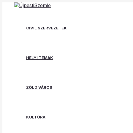
Skip
Post
Type
Name*
Email*
Website
to
navigation
here..
content
CIVIL SZERVEZETEK
HELYI TÉMÁK
ZÖLD VÁROS
KULTÚRA