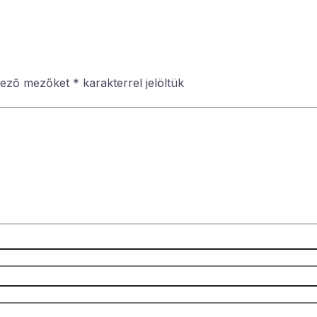
lező mezőket
*
karakterrel jelöltük