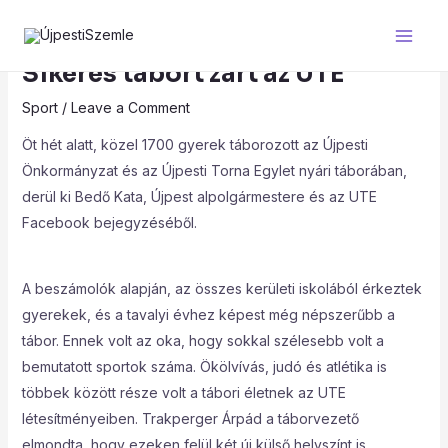
Skip
Post
Main
to
navigation
Men
content
Sikeres tábort zárt az UTE
Sport
/
Leave a Comment
Öt hét alatt, közel 1700 gyerek táborozott az Újpesti
Önkormányzat és az Újpesti Torna Egylet nyári táborában,
derül ki Bedő Kata, Újpest alpolgármestere és az UTE
Facebook bejegyzéséből.
A beszámolók alapján, az összes kerületi iskolából érkeztek
gyerekek, és a tavalyi évhez képest még népszerűbb a
tábor. Ennek volt az oka, hogy sokkal szélesebb volt a
bemutatott sportok száma. Ökölvívás, judó és atlétika is
többek között része volt a tábori életnek az UTE
létesítményeiben. Trakperger Árpád a táborvezető
elmondta, hogy ezeken felül két új külső helyszínt is