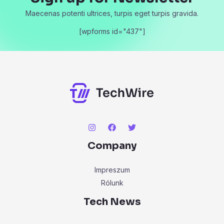
Maecenas potenti ultrices, turpis eget turpis gravida.
[wpforms id="437"]
Company
Impreszum
Rólunk
Tech News