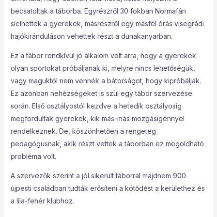
becsatoltak a táborba. Egyrészről 30 fokban Normafán
síelhettek a gyerekek, másrészről egy másfél órás visegrádi
hajókiránduláson vehettek részt a dunakanyarban.
Ez a tábor rendkívül jó alkalom volt arra, hogy a gyerekek
olyan sportokat próbáljanak ki, melyre nincs lehetőségük,
vagy maguktól nem vennék a bátorságot, hogy kipróbálják.
Ez azonban nehézségeket is szül egy tábor szervezése
során. Első osztályostól kezdve a hetedik osztályosig
megfordultak gyerekek, kik más-más mozgásigénnyel
rendelkeznek. De, köszönhetően a rengeteg
pedagógusnak, akik részt vettek a táborban ez megoldható
probléma volt.
A szervezők szerint a jól sikerült táborral majdnem 900
újpesti családban tudták erősíteni a kötődést a kerülethez és
a lila-fehér klubhoz.