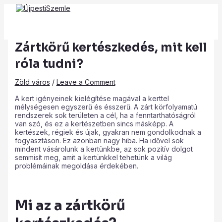
Main
Skip
Post
Type
Name*
Email*
Website
Menu
to
navigation
here..
content
Zártkörű kertészkedés, mit kell
róla tudni?
Zöld város
/
Leave a Comment
A kert igényeinek kielégítése magával a kerttel
mélységesen egyszerű és ésszerű. A zárt körfolyamatú
rendszerek sok területen a cél, ha a fenntarthatóságról
van szó, és ez a kertészetben sincs másképp. A
kertészek, régiek és újak, gyakran nem gondolkodnak a
fogyasztáson. Ez azonban nagy hiba. Ha idővel sok
mindent vásárolunk a kertünkbe, az sok pozitív dolgot
semmisít meg, amit a kertünkkel tehetünk a világ
problémáinak megoldása érdekében.
Mi az a zártkörű