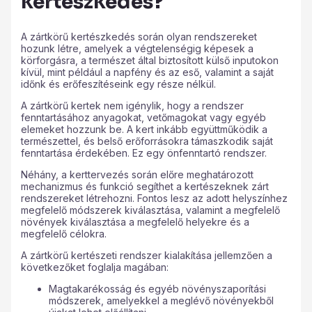
kertészkedés?
A zártkörű kertészkedés során olyan rendszereket
hozunk létre, amelyek a végtelenségig képesek a
körforgásra, a természet által biztosított külső inputokon
kívül, mint például a napfény és az eső, valamint a saját
időnk és erőfeszítéseink egy része nélkül.
A zártkörű kertek nem igénylik, hogy a rendszer
fenntartásához anyagokat, vetőmagokat vagy egyéb
elemeket hozzunk be. A kert inkább együttműködik a
természettel, és belső erőforrásokra támaszkodik saját
fenntartása érdekében. Ez egy önfenntartó rendszer.
Néhány, a kerttervezés során előre meghatározott
mechanizmus és funkció segíthet a kertészeknek zárt
rendszereket létrehozni. Fontos lesz az adott helyszínhez
megfelelő módszerek kiválasztása, valamint a megfelelő
növények kiválasztása a megfelelő helyekre és a
megfelelő célokra.
A zártkörű kertészeti rendszer kialakítása jellemzően a
következőket foglalja magában:
Magtakarékosság és egyéb növényszaporítási
módszerek, amelyekkel a meglévő növényekből