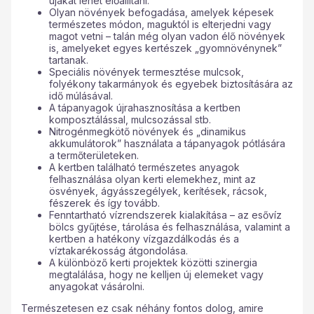
újakat lehet előállítani.
Olyan növények befogadása, amelyek képesek
természetes módon, maguktól is elterjedni vagy
magot vetni – talán még olyan vadon élő növények
is, amelyeket egyes kertészek „gyomnövénynek”
tartanak.
Speciális növények termesztése mulcsok,
folyékony takarmányok és egyebek biztosítására az
idő múlásával.
A tápanyagok újrahasznosítása a kertben
komposztálással, mulcsozással stb.
Nitrogénmegkötő növények és „dinamikus
akkumulátorok” használata a tápanyagok pótlására
a termőterületeken.
A kertben található természetes anyagok
felhasználása olyan kerti elemekhez, mint az
ösvények, ágyásszegélyek, kerítések, rácsok,
fészerek és így tovább.
Fenntartható vízrendszerek kialakítása – az esővíz
bölcs gyűjtése, tárolása és felhasználása, valamint a
kertben a hatékony vízgazdálkodás és a
víztakarékosság átgondolása.
A különböző kerti projektek közötti szinergia
megtalálása, hogy ne kelljen új elemeket vagy
anyagokat vásárolni.
Természetesen ez csak néhány fontos dolog, amire