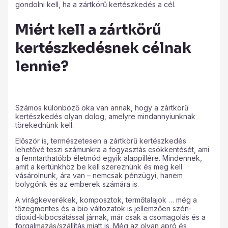
gondolni kell, ha a zártkörű kertészkedés a cél.
Miért kell a zártkörű
kertészkedésnek célnak
lennie?
Számos különböző oka van annak, hogy a zártkörű
kertészkedés olyan dolog, amelyre mindannyiunknak
törekednünk kell.
Először is, természetesen a zártkörű kertészkedés
lehetővé teszi számunkra a fogyasztás csökkentését, ami
a fenntarthatóbb életmód egyik alappillére. Mindennek,
amit a kertünkhöz be kell szereznünk és meg kell
vásárolnunk, ára van – nemcsak pénzügyi, hanem
bolygónk és az emberek számára is.
A virágkeverékek, komposztok, termőtalajok … még a
tőzegmentes és a bio változatok is jellemzően szén-
dioxid-kibocsátással járnak, már csak a csomagolás és a
forgalmazás/szállítás miatt is. Még az olyan apró és