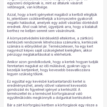
egyszerű dolgoknak is, mint az általunk vásárolt
vetőmagok, van költsége.
Azzal, hogy a kerti igényeket magából a kertből elégítjük
ki, jelentősen csökkenthetjük a környezetre gyakorolt
negatív hatásokat, amelyek egy adott vásárlási döntésből
erednek. Ahol csak lehet, ügyeljünk arra, hogy a kialakult
kerthez ne kelljen semmit sem vásárolnunk.
A környezetvédelmi kérdésektől eltekintve, a zártkörű
kertészeti rendszerek létrehozása számunkra, kertészek
számára is előnyökkel jár. Természetesen, ha egy kert
nagyrészt képes saját szükségleteit kielégíteni, akkor
pénzügyi megtakarításokat is elérhetünk.
Amikor azon gondolkodunk, hogy a kertek hogyan tudják
fenntartani magukat az idő múlásával, gyakran úgy is
kezeljük kertjeinket, hogy kevesebb beavatkozásra
legyen szükség tőlünk.
Ez egyúttal egy kevésbé karbantartandó kertet is
eredményezhet, amely idővel valamivel kevesebb
gondozást és figyelmet igényel a kertésztől. A
természettel és a természet körforgásaival való
együttműködés megkönnyíti a dolgunkat kertészként.
Bár a zárt körforgású kertben a körforgások egy része a