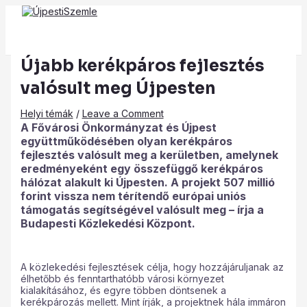
Main
Skip
Post
Type
Name*
Email*
Website
Menu
to
navigation
here..
content
Újabb kerékpáros fejlesztés
valósult meg Újpesten
Helyi témák
/
Leave a Comment
A Fővárosi Önkormányzat és Újpest
együttműködésében olyan kerékpáros
fejlesztés valósult meg a kerületben, amelynek
eredményeként egy összefüggő kerékpáros
hálózat alakult ki Újpesten. A projekt 507 millió
forint vissza nem térítendő európai uniós
támogatás segítségével valósult meg – írja a
Budapesti Közlekedési Központ.
A közlekedési fejlesztések célja, hogy hozzájáruljanak az
élhetőbb és fenntarthatóbb városi környezet
kialakításához, és egyre többen döntsenek a
kerékpározás mellett. Mint írják, a projektnek hála immáron