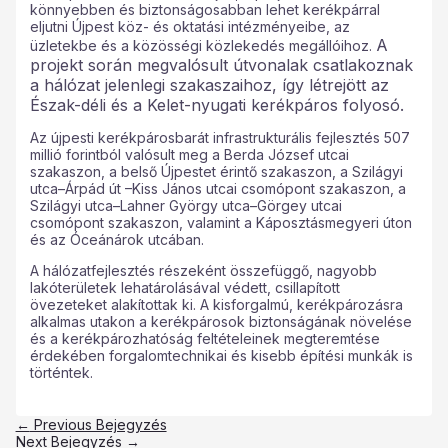
könnyebben és biztonságosabban lehet kerékpárral
eljutni Újpest köz- és oktatási intézményeibe, az
A
üzletekbe és a közösségi közlekedés megállóihoz.
projekt során megvalósult útvonalak csatlakoznak
a hálózat jelenlegi szakaszaihoz, így létrejött az
Észak-déli és a Kelet-nyugati kerékpáros folyosó.
Az újpesti kerékpárosbarát infrastrukturális fejlesztés 507
millió forintból valósult meg a Berda József utcai
szakaszon, a belső Újpestet érintő szakaszon, a Szilágyi
utca–Árpád út –Kiss János utcai csomópont szakaszon, a
Szilágyi utca–Lahner György utca–Görgey utcai
csomópont szakaszon, valamint a Káposztásmegyeri úton
és az Óceánárok utcában.
A hálózatfejlesztés részeként összefüggő, nagyobb
lakóterületek lehatárolásával védett, csillapított
övezeteket alakítottak ki. A kisforgalmú, kerékpározásra
alkalmas utakon a kerékpárosok biztonságának növelése
és a kerékpározhatóság feltételeinek megteremtése
érdekében forgalomtechnikai és kisebb építési munkák is
történtek.
←
Previous Bejegyzés
Next Bejegyzés
→