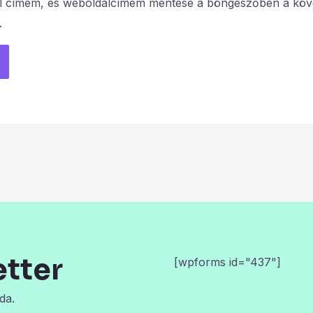
l címem, és weboldalcímem mentése a böngészőben a köv
.
etter
[wpforms id="437"]
da.