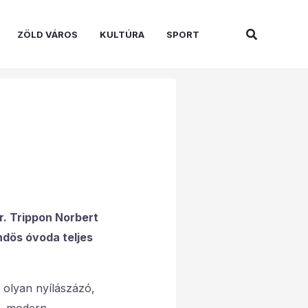
Search
ZÖLD VÁROS
KULTÚRA
SPORT
r. Trippon Norbert
ndös óvoda teljes
 olyan nyílászázó,