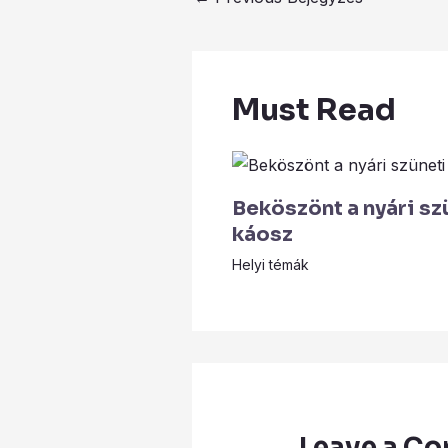
Must Read
Beköszönt a nyári sz
káosz
Helyi témák
Leave a C