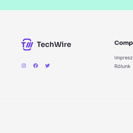
Comp
Impres
Rólunk
Copyright © 2026 ÚjpestiSzemle.