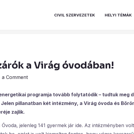
CIVIL SZERVEZETEK
HELYI TÉMÁK
zárók a Virág óvodában!
e a Comment
nergetikai programja tovább folytatódik – tudtuk meg d
 Jelen pillanatban két intézmény, a Virág óvoda és Bőrö
éje zajlik.
Óvoda, jelenleg 141 gyermek jár ide. Az intézményben volt