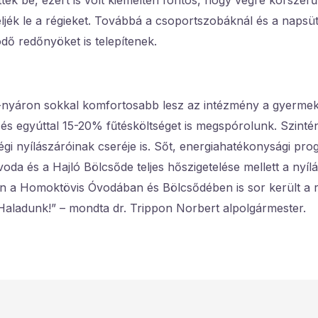
tek be, ezért is volt kiemelten fontos, hogy végre korszer
ljék le a régieket. Továbbá a csoportszobáknál és a napsüt
ő redőnyöket is telepítenek.
-nyáron sokkal komfortosabb lesz az intézmény a gyermeke
és egyúttal 15-20% fűtésköltséget is megspórolunk. Szint
égi nyílászáróinak cseréje is. Sőt, energiahatékonysági p
oda és a Hajló Bölcsőde teljes hőszigetelése mellett a nyílá
n a Homoktövis Óvodában és Bölcsődében is sor került a ré
Haladunk!” – mondta dr. Trippon Norbert alpolgármester.