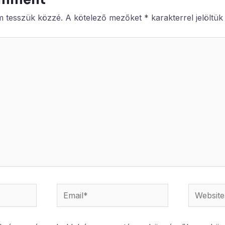
m tesszük közzé.
A kötelező mezőket
*
karakterrel jelöltük
Email*
Website