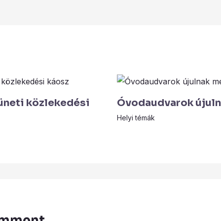
üneti közlekedési
Óvodaudvarok újuln
Helyi témák
omment