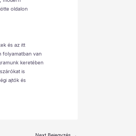
ű, modern
ötte oldalon
k és az itt
én folyamatban van
rogramunk keretében
szárókat is
gi ajtók és
Next Bejegyzés
→