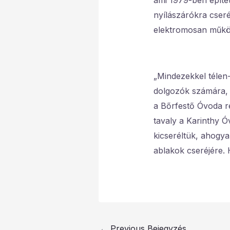
ami 1979-ben építet
nyílászárókra cseré
elektromosan működ
„Mindezekkel télen
dolgozók számára, 
a Bőrfestő Óvoda r
tavaly a Karinthy Óv
kicseréltük, ahogya
ablakok cseréjére. 
←
Previous Bejegyzés