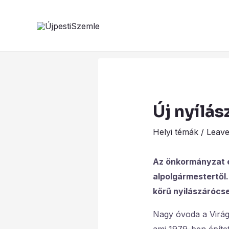
Skip
Post
to
navigation
content
Új nyílás
Helyi témák
/
Leav
Az önkormányzat e
alpolgármestertől.
körű nyilászárócser
Nagy óvoda a Virág 