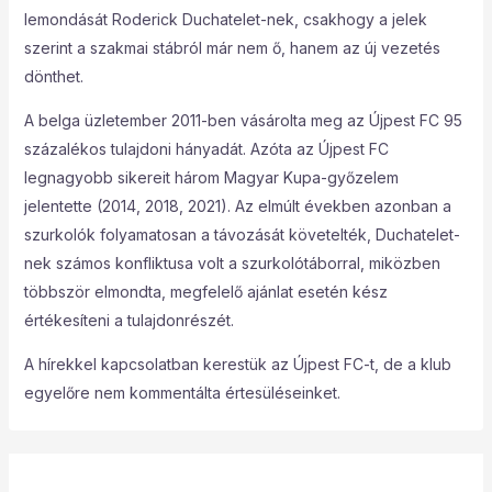
lemondását Roderick Duchatelet-nek, csakhogy a jelek
szerint a szakmai stábról már nem ő, hanem az új vezetés
dönthet.
A belga üzletember 2011-ben vásárolta meg az Újpest FC 95
százalékos tulajdoni hányadát. Azóta az Újpest FC
legnagyobb sikereit három Magyar Kupa-győzelem
jelentette (2014, 2018, 2021). Az elmúlt években azonban a
szurkolók folyamatosan a távozását követelték, Duchatelet-
nek számos konfliktusa volt a szurkolótáborral, miközben
többször elmondta, megfelelő ajánlat esetén kész
értékesíteni a tulajdonrészét.
A hírekkel kapcsolatban kerestük az Újpest FC-t, de a klub
egyelőre nem kommentálta értesüléseinket.