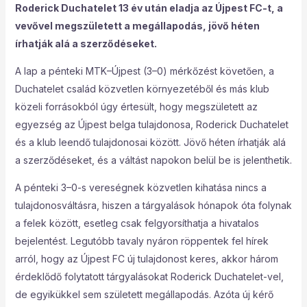
Roderick Duchatelet 13 év után eladja az Újpest FC-t, a
vevővel megszületett a megállapodás, jövő héten
írhatják alá a szerződéseket.
A lap a pénteki MTK–Újpest (3–0) mérkőzést követően, a
Duchatelet család közvetlen környezetéből és más klub
közeli forrásokból úgy értesült, hogy megszületett az
egyezség az Újpest belga tulajdonosa, Roderick Duchatelet
és a klub leendő tulajdonosai között. Jövő héten írhatják alá
a szerződéseket, és a váltást napokon belül be is jelenthetik.
A pénteki 3–0-s vereségnek közvetlen kihatása nincs a
tulajdonosváltásra, hiszen a tárgyalások hónapok óta folynak
a felek között, esetleg csak felgyorsíthatja a hivatalos
bejelentést. Legutóbb tavaly nyáron röppentek fel hírek
arról, hogy az Újpest FC új tulajdonost keres, akkor három
érdeklődő folytatott tárgyalásokat Roderick Duchatelet-vel,
de egyikükkel sem született megállapodás. Azóta új kérő