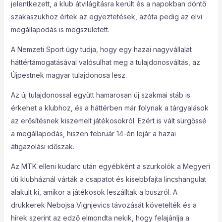
jelentkezett, a klub átvilágításra került és a napokban döntő
szakaszukhoz értek az egyeztetések, azóta pedig az elvi
megállapodás is megszületett.
A Nemzeti Sport úgy tudja, hogy egy hazai nagyvállalat
háttértámogatásával valósulhat meg a tulajdonosváltás, az
Újpestnek magyar tulajdonosa lesz.
Az új tulajdonossal együtt hamarosan új szakmai stáb is
érkehet a klubhoz, és a háttérben már folynak a tárgyalások
az erősítésnek kiszemelt játékosokról. Ezért is vált sürgőssé
a megállapodás, hiszen február 14-én lejár a hazai
átigazolási időszak.
Az MTK elleni kudarc után egyébként a szurkolók a Megyeri
úti klubháznál várták a csapatot és kisebbfajta lincshangulat
alakult ki, amikor a játékosok leszálltak a buszról. A
drukkerek Nebojsa Vignjevics távozását követelték és a
hírek szerint az edző elmondta nekik, hogy felajánlja a