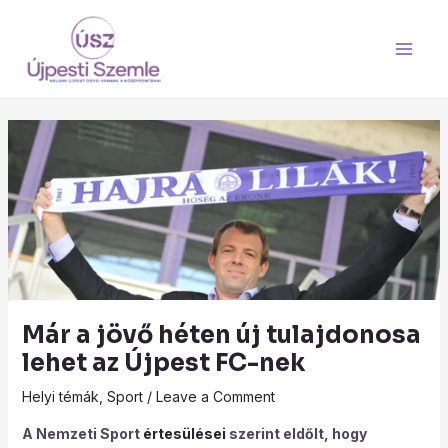
Skip
Main
to
Men
content
Már a jövő héten új tulajdonosa
lehet az Újpest FC-nek
Helyi témák
,
Sport
/
Leave a Comment
A Nemzeti Sport
értesülései
szerint eldőlt, hogy