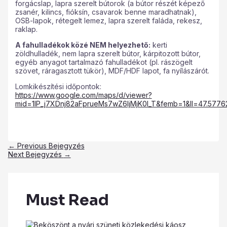
forgácslap, lapra szerelt bútorok (a bútor részét képező
zsanér, kilincs, fióksín, csavarok benne maradhatnak),
OSB-lapok, rétegelt lemez, lapra szerelt faláda, rekesz,
raklap.
A fahulladékok közé NEM helyezhető:
kerti
zöldhulladék, nem lapra szerelt bútor, kárpitozott bútor,
egyéb anyagot tartalmazó fahulladékot (pl. rászögelt
szövet, ráragasztott tükör), MDF/HDF lapot, fa nyílászárót.
Lomkikészítési időpontok:
https://www.google.com/maps/d/viewer?
mid=1lP_j7XDnj82aFprueMs7wZ6ljMjK0l_T&femb=1&ll=47.57
←
Previous Bejegyzés
Next Bejegyzés
→
Must Read