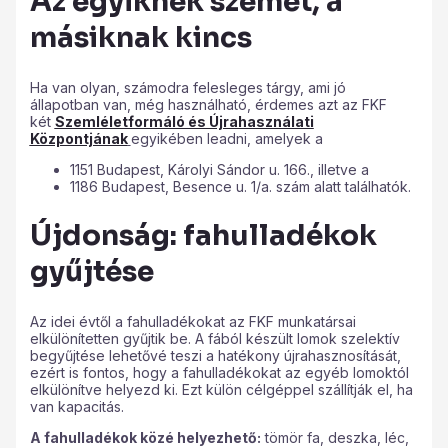
Az egyiknek szemét, a
másiknak kincs
Ha van olyan, számodra felesleges tárgy, ami jó
állapotban van, még használható, érdemes azt az FKF
két
Szemléletformáló és Újrahasználati
Központjának
egyikében leadni, amelyek a
1151 Budapest, Károlyi Sándor u. 166., illetve a
1186 Budapest, Besence u. 1/a. szám alatt találhatók.
Újdonság: fahulladékok
gyűjtése
Az idei évtől a fahulladékokat az FKF munkatársai
elkülönítetten gyűjtik be. A fából készült lomok szelektív
begyűjtése lehetővé teszi a hatékony újrahasznosítását,
ezért is fontos, hogy a fahulladékokat az egyéb lomoktól
elkülönítve helyezd ki. Ezt külön célgéppel szállítják el, ha
van kapacitás.
A fahulladékok közé helyezhető:
tömör fa, deszka, léc,