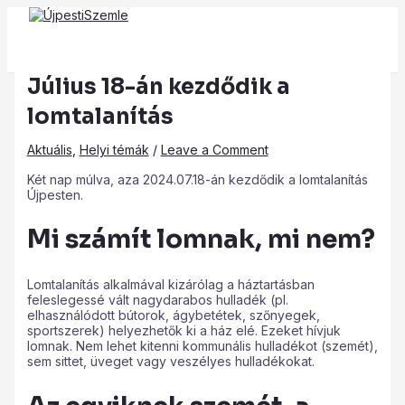
Main
Skip
Post
Type
Name*
Email*
Website
Menu
to
navigation
here..
content
Július 18-án kezdődik a
lomtalanítás
Aktuális
,
Helyi témák
/
Leave a Comment
Két nap múlva, aza 2024.07.18-án kezdődik a lomtalanítás
Újpesten.
Mi számít lomnak, mi nem?
Lomtalanítás alkalmával kizárólag a háztartásban
feleslegessé vált nagydarabos hulladék (pl.
elhasználódott bútorok, ágybetétek, szőnyegek,
sportszerek) helyezhetők ki a ház elé. Ezeket hívjuk
lomnak. Nem lehet kitenni kommunális hulladékot (szemét),
sem sittet, üveget vagy veszélyes hulladékokat.