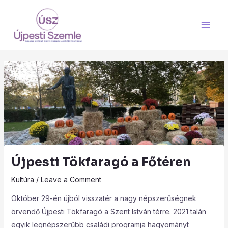
Skip
Main
to
Men
content
Újpesti Tökfaragó a Főtéren
Kultúra
/
Leave a Comment
Október 29-én újból visszatér a nagy népszerűségnek
örvendő Újpesti Tökfaragó a Szent István térre. 2021 talán
egyik legnépszerűbb családi programja hagyományt