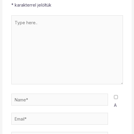
*
karakterrel jelöltük
Type
here..
Name*
A
Email*