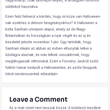
hagyományt, csak tarlórépa helyett, a térségben őshonos
sütőtököt használva.
Ezen felül felmerül a kérdés, hogy mi köze van Halloween-
nak ezekhez a démoni faragmányokhoz? A Halloween a
kelta Samhain ünnepen alapul, amely az ősi Nagy-
Britanniában és Írországban a nyár végét és az új év
kezdetét jelezte november 1-jén. Úgy tartották, hogy
Samhain idején az abban az évben elhunytak lelkei a
túlvilágra utaznak, és más lelkek visszatérnek, hogy
meglátogassák otthonukat. Ezért a Fösvény Jackről szóló
folklór hamar beépült a Halloweenbe, és azóta faragunk
tököt mindenszentek előestéjén.
Leave a Comment
Az e-mail címet nem tesszük közzé.
A kötelező mezőket