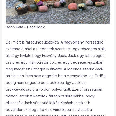
Bedő Kata – Facebook
De, miért is faragunk sütőtököt? A hagyomány Írországból
származik, ahol a történetek szerint élt egy részeges alak,
akit úgy hívtak, hogy Fösvény Jack. Jack egy tehetséges
csaló és egy manipulátor volt, és egy végzetes éjszakán
még magát az Ördögöt is átverte. A legenda szerint Jack
halála után Isten nem engedte be a mennyekbe, az Ördög
pedig nem engedte be a pokolba, így Jack az
örökkévalóságig a Földön bolyongott. Ezért Írországban
démoni arcokat kezdtek faragni tarlórépákba, hogy
elijesszék Jack vándorló lelkét. Később, amikor ír
bevándorlók megérkeztek Amerikába, folytatták a