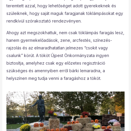
teremtett azzal, hogy lehetőséget adott gyerekeknek és
szüleiknek, hogy saját maguk faragjanak töklámpásokat egy
rendkívül szórakoztató rendezvényen.
Ahogy azt megszokhattuk, nem csak töklámpás faragás lesz,
hanem gyermekelőadások, zene, arcfestés, színezés-
rajzolás és az elmaradhatatlan jelmezes “csokit vagy
csalunk” körút. A tököt Újpest Önkormányzata ingyen
biztosítja, amelyhez csak egy előzetes regisztráció
szükséges és amennyiben erről bárki lemaradna, a
helyszínen meg tudja venni a faragáshoz a tököt.