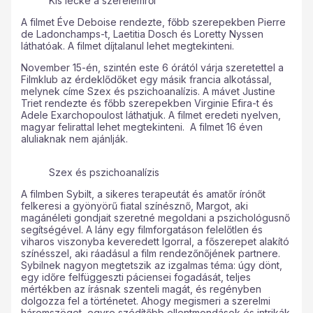
Kis lecke a szerelemről
A filmet Éve Deboise rendezte, főbb szerepekben Pierre
de Ladonchamps-t, Laetitia Dosch és Loretty Nyssen
láthatóak. A filmet díjtalanul lehet megtekinteni.
November 15-én, szintén este 6 órától várja szeretettel a
Filmklub az érdeklődőket egy másik francia alkotással,
melynek címe Szex és pszichoanalízis. A mávet Justine
Triet rendezte és főbb szerepekben Virginie Efira-t és
Adele Exarchopoulost láthatjuk. A filmet eredeti nyelven,
magyar felirattal lehet megtekinteni. A filmet 16 éven
aluliaknak nem ajánlják.
Szex és pszichoanalízis
A filmben Sybilt, a sikeres terapeutát és amatőr írónőt
felkeresi a gyönyörű fiatal színésznő, Margot, aki
magánéleti gondjait szeretné megoldani a pszichológusnő
segítségével. A lány egy filmforgatáson felelőtlen és
viharos viszonyba keveredett Igorral, a főszerepet alakító
színésszel, aki ráadásul a film rendezőnőjének partnere.
Sybilnek nagyon megtetszik az izgalmas téma: úgy dönt,
egy időre felfüggeszti páciensei fogadását, teljes
mértékben az írásnak szenteli magát, és regényben
dolgozza fel a történetet. Ahogy megismeri a szerelmi
háromszöget, egyre szédítőbb ellentmondások és intrikák