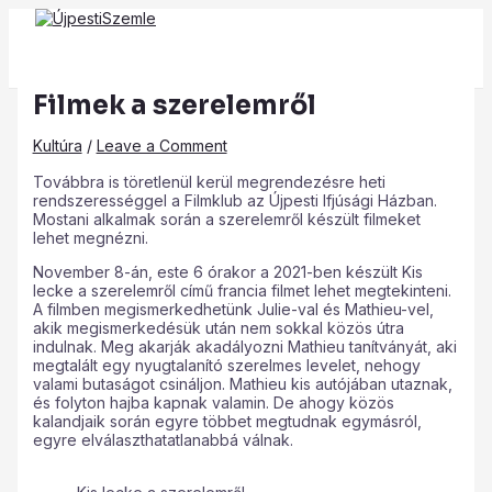
Main
Skip
Post
Type
Name*
Email*
Website
Menu
to
navigation
here..
content
Filmek a szerelemről
Kultúra
/
Leave a Comment
Továbbra is töretlenül kerül megrendezésre heti
rendszerességgel a Filmklub az Újpesti Ifjúsági Házban.
Mostani alkalmak során a szerelemről készült filmeket
lehet megnézni.
November 8-án, este 6 órakor a 2021-ben készült Kis
lecke a szerelemről című francia filmet lehet megtekinteni.
A filmben megismerkedhetünk Julie-val és Mathieu-vel,
akik megismerkedésük után nem sokkal közös útra
indulnak. Meg akarják akadályozni Mathieu tanítványát, aki
megtalált egy nyugtalanító szerelmes levelet, nehogy
valami butaságot csináljon. Mathieu kis autójában utaznak,
és folyton hajba kapnak valamin. De ahogy közös
kalandjaik során egyre többet megtudnak egymásról,
egyre elválaszthatatlanabbá válnak.