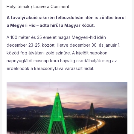
Helyi témák
/
Leave a Comment
A tavalyi akció sikerén felbuzdulván idén is zöldbe borul
a Megyeri Híd – adta hírül a Magyar Közút.
A 100 méter és 35 emelet magas Megyeri-híd idén
december 23-25. között, illetve december 30. és január 1.
között fog átváltani zöld színűre. A kijelölt napokon
napnyugtától másnap kora hajnalig csodálhatják meg az
érdeklődők a karácsonyfává varázsolt hidat.