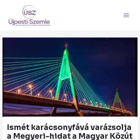
Skip
Main
to
Men
content
Ismét karácsonyfává varázsolja
a Megyeri-hidat a Magyar Közút