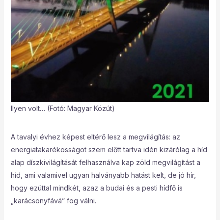
Ilyen volt… (Fotó: Magyar Közút)
A tavalyi évhez képest eltérő lesz a megvilágítás: az
energiatakarékosságot szem előtt tartva idén kizárólag a híd
alap díszkivilágítását felhasználva kap zöld megvilágítást a
híd, ami valamivel ugyan halványabb hatást kelt, de jó hír,
hogy ezúttal mindkét, azaz a budai és a pesti hídfő is
„karácsonyfává” fog válni.