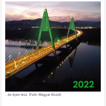
…és ilyen lesz. (Fotó: Magyar Közút)