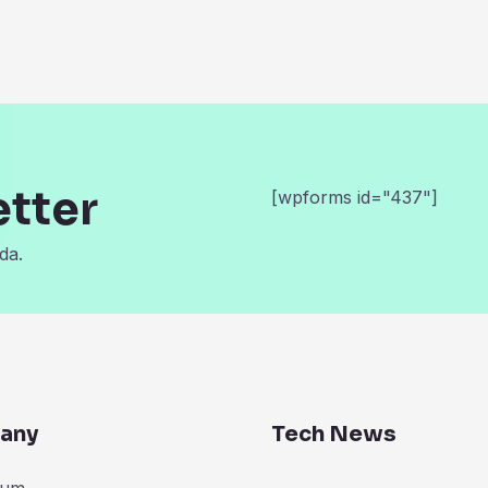
etter
[wpforms id="437"]
da.
any
Tech News
zum