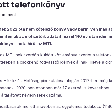
tt telefonkönyv
Comment
knek 2022 óta nem kötelező könyv vagy bármilyen más 
níteniük az előfizetőik adatait, ezzel 140 év után idén 
könyv – adta hírül az MTI.
z MTI-nek szerdán küldött közleménye szerint a telefon
rében a csökkenő fogyasztói igények állnak, illetve a digit
s Hírközlési Hatóság piackutatása alapján 2017-ben még k
mtattak, 2020-ban azonban már 17 ezernél is kevesebbet, é
 által átvett névjegyzékek száma.
 adatbázisok mellett a jövőben az egyetemes tudakozó (11