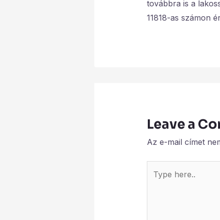
továbbra is a lako
11818-as számon ér
Leave a C
Az e-mail címet ne
Type
here..