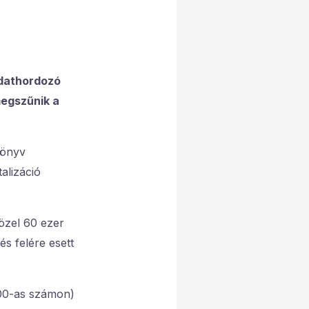
adathordozó
megszűnik a
könyv
alizáció
özel 60 ezer
s felére esett
800-as számon)