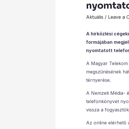
nyomtato
Aktuális
/
Leave a 
A hírközlési cége
formájában megjele
nyomtatott telefon
A Magyar Telekom a
megszűnésének hátte
térnyerése.
A Nemzeti Média- é
telefonkönyvet nyo
vissza a fogyasztók
Az online elérhető