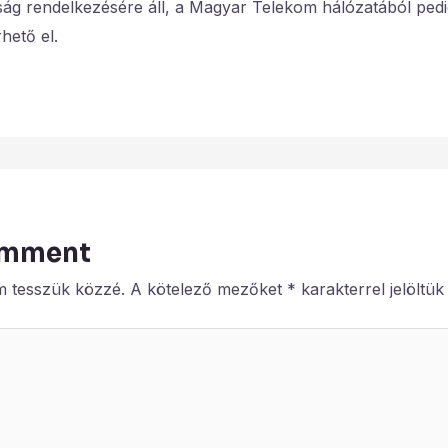
sság rendelkezésére áll, a Magyar Telekom hálózatából ped
hető el.
omment
m tesszük közzé.
A kötelező mezőket
*
karakterrel jelöltük