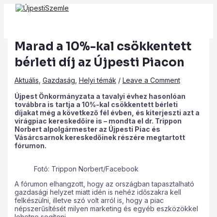
Main
Skip
Post
Type
Name*
Email*
Website
Menu
to
navigation
here..
content
Marad a 10%-kal csökkentett
bérleti díj az Újpesti Piacon
Aktuális
,
Gazdaság
,
Helyi témák
/
Leave a Comment
Újpest Önkormányzata a tavalyi évhez hasonlóan
továbbra is tartja a 10%-kal csökkentett bérleti
díjakat még a következő fél évben, és kiterjeszti azt a
virágpiac kereskedőire is – mondta el dr. Trippon
Norbert alpolgármester az Újpesti Piac és
Vásárcsarnok kereskedőinek részére megtartott
fórumon.
Fotó: Trippon Norbert/Facebook
A fórumon elhangzott, hogy az országban tapasztalható
gazdasági helyzet miatt idén is nehéz időszakra kell
felkészülni, illetve szó volt arról is, hogy a piac
népszerűsítését milyen marketing és egyéb eszközökkel
lehetne segíteni.