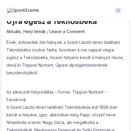
Skip
Post
Main
to
navigation
Men
content
Újra egész a Teknősbéka
Aktuális
,
Helyi témák
/
Leave a Comment
Évek, évtizedek óta hiányzik a Szent László téren található
Teknősbéka szobor farka. Azonban a mai nappal végre
egész a Teknősbéka, hiszen helyére került a hiányzó része,
derül ki Trippon Norbert, Újpest alpolgármesterének
beszámolójából.
Az elkészült helyreállítás – Forrás: Trippon Norbert –
Facebook
A Szent László téren található Teknősbékás kút 1958-ban
került a helyére, igaz, akkoriban még Papp József neve
fémjelezte a teret. Nagy Géza, aki megalkotta a
Teknősbékát, Medgyessy Ferencet és Sidló Ferencet is