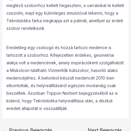
meglévő szoborhoz kellett hegeszteni, a varratokat le kellett
csiszolni, majd egy különleges emulzióval lekenni, hogy a
Teknősbéka farka megkapja azt a patinát, amellyel az erdeti
szobor rendelkezik.
Eredetileg egy csobogó és hozzá tartozó medence is
tartozott a szoborhoz. Kifejezetten érdekes, geometriai
alakja volt a medencének, amely inspirációként szolgálhatott
a Miskolcon található Vízmerítők kútszobor, hasonló alakú
medencéjéhez. A betonbol készült medencét 2010-ben
elbontották, és helyreállításáról egészen mostanáig csak
beszéltek. Azonban Trippon Norbert bejegyzéséből az is
kiderül, hogy Teknősbéka helyreállítása után, a díszkút
eredeti állapotát is visszaállítják.
←
Previous Bejegyzés
Next Bejegyzés
→