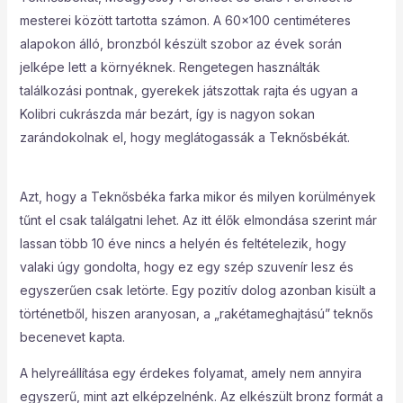
mesterei között tartotta számon. A 60×100 centiméteres
alapokon álló, bronzból készült szobor az évek során
jelképe lett a környéknek. Rengetegen használták
találkozási pontnak, gyerekek játszottak rajta és ugyan a
Kolibri cukrászda már bezárt, így is nagyon sokan
zarándokolnak el, hogy meglátogassák a Teknősbékát.
Azt, hogy a Teknősbéka farka mikor és milyen korülmények
tűnt el csak találgatni lehet. Az itt élők elmondása szerint már
lassan több 10 éve nincs a helyén és feltételezik, hogy
valaki úgy gondolta, hogy ez egy szép szuvenír lesz és
egyszerűen csak letörte. Egy pozitív dolog azonban kisült a
történetből, hiszen aranyosan, a „rakétameghajtású” teknős
becenevet kapta.
A helyreállítása egy érdekes folyamat, amely nem annyira
egyszerű, mint azt elképzelnénk. Az elkészült bronz formát a