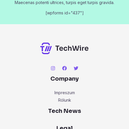
Maecenas potenti ultrices, turpis eget turpis gravida.
[wpforms id="437"]
Company
Impreszum
Rólunk
Tech News
Legal