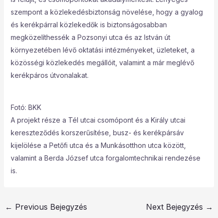
szempont a közlekedésbiztonság növelése, hogy a gyalog
és kerékpárral közlekedők is biztonságosabban
megközelíthessék a Pozsonyi utca és az István út
környezetében lévő oktatási intézményeket, üzleteket, a
közösségi közlekedés megállóit, valamint a már meglévő
kerékpáros útvonalakat.
Fotó: BKK
A projekt része a Tél utcai csomópont és a Király utcai
kereszteződés korszerűsítése, busz- és kerékpársáv
kijelölése a Petőfi utca és a Munkásotthon utca között,
valamint a Berda József utca forgalomtechnikai rendezése
is.
←
Previous Bejegyzés
Next Bejegyzés
→