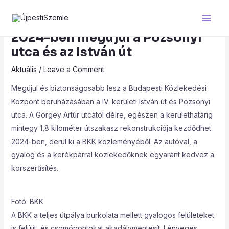
Skip
Post
Main
to
navigation
Men
content
2024-ben megújul a Pozsonyi
utca és az István út
Aktuális
/
Leave a Comment
Megújul és biztonságosabb lesz a Budapesti Közlekedési
Központ beruházásában a IV. kerületi István út és Pozsonyi
utca. A Görgey Artúr utcától délre, egészen a kerülethatárig
mintegy 1,8 kilométer útszakasz rekonstrukciója kezdődhet
2024-ben, derül ki a BKK közleményéből. Az autóval, a
gyalog és a kerékpárral közlekedőknek egyaránt kedvez a
korszerűsítés.
Fotó: BKK
A BKK a teljes útpálya burkolata mellett gyalogos felületeket
is felújít, és csomópontokat akadálymentesít. Lényeges