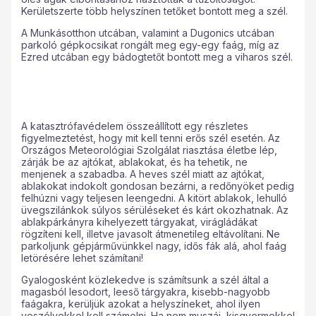
Kerületszerte több helyszínen tetőket bontott meg a szél.
A Munkásotthon utcában, valamint a Dugonics utcában
parkoló gépkocsikat rongált meg egy-egy faág, míg az
Ezred utcában egy bádogtetőt bontott meg a viharos szél.
A katasztrófavédelem összeállított egy részletes
figyelmeztetést, hogy mit kell tenni erős szél esetén. Az
Országos Meteorológiai Szolgálat riasztása életbe lép,
zárják be az ajtókat, ablakokat, és ha tehetik, ne
menjenek a szabadba. A heves szél miatt az ajtókat,
ablakokat indokolt gondosan bezárni, a redőnyöket pedig
felhúzni vagy teljesen leengedni. A kitört ablakok, lehulló
üvegszilánkok súlyos sérüléseket és kárt okozhatnak. Az
ablakpárkányra kihelyezett tárgyakat, virágládákat
rögzíteni kell, illetve javasolt átmenetileg eltávolítani. Ne
parkoljunk gépjárművünkkel nagy, idős fák alá, ahol faág
letörésére lehet számítani!
Gyalogosként közlekedve is számítsunk a szél által a
magasból lesodort, leeső tárgyakra, kisebb-nagyobb
faágakra, kerüljük azokat a helyszíneket, ahol ilyen
veszélyekkel kell számolni. Ha nem muszáj, kisgyermekkel