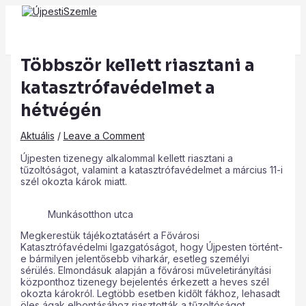
Main
Skip
Post
Type
Name*
Email*
Website
Menu
to
navigation
here..
content
Többször kellett riasztani a
katasztrófavédelmet a
hétvégén
Aktuális
/
Leave a Comment
Újpesten tizenegy alkalommal kellett riasztani a
tűzoltóságot, valamint a katasztrófavédelmet a március 11-i
szél okozta károk miatt.
Munkásotthon utca
Megkerestük tájékoztatásért a Fővárosi
Katasztrófavédelmi Igazgatóságot, hogy Újpesten történt-
e bármilyen jelentősebb viharkár, esetleg személyi
sérülés. Elmondásuk alapján a fővárosi műveletirányítási
központhoz tizenegy bejelentés érkezett a heves szél
okozta károkról. Legtöbb esetben kidőlt fákhoz, lehasadt
öles ágak elbontásához riasztották a tűzoltóságot.