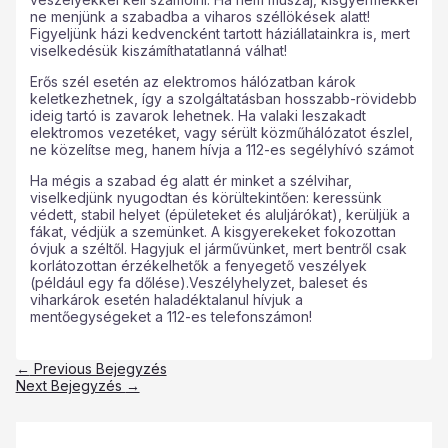
ne menjünk a szabadba a viharos széllökések alatt!
Figyeljünk házi kedvencként tartott háziállatainkra is, mert
viselkedésük kiszámíthatatlanná válhat!
Erős szél esetén az elektromos hálózatban károk
keletkezhetnek, így a szolgáltatásban hosszabb-rövidebb
ideig tartó is zavarok lehetnek. Ha valaki leszakadt
elektromos vezetéket, vagy sérült közműhálózatot észlel,
ne közelítse meg, hanem hívja a 112-es segélyhívó számot
Ha mégis a szabad ég alatt ér minket a szélvihar,
viselkedjünk nyugodtan és körültekintően: keressünk
védett, stabil helyet (épületeket és aluljárókat), kerüljük a
fákat, védjük a szemünket. A kisgyerekeket fokozottan
óvjuk a széltől. Hagyjuk el járművünket, mert bentről csak
korlátozottan érzékelhetők a fenyegető veszélyek
(például egy fa dőlése).Veszélyhelyzet, baleset és
viharkárok esetén haladéktalanul hívjuk a
mentőegységeket a 112-es telefonszámon!
←
Previous Bejegyzés
Next Bejegyzés
→