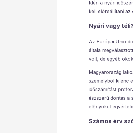
Idén a nyári időszá
kell előreállítani az
Nyári vagy téli
Az Európai Unió dö
általa megválasztot
volt, de egyéb okok
Magyarország lakos
személyből kilenc e
időszámítást prefer
észszerű döntés a 
előnyöket egyértelm
Számos érv szól