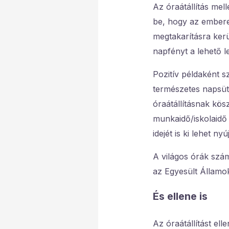
Az óraátállítás mel
be, hogy az embere
megtakarításra kerü
napfényt a lehető l
Pozitív példaként s
természetes napsüté
óraátállításnak kö
munkaidő/iskolaidő 
idejét is ki lehet nyúj
A világos órák sz
az Egyesült Államo
És ellene is
Az óraátállítást ell