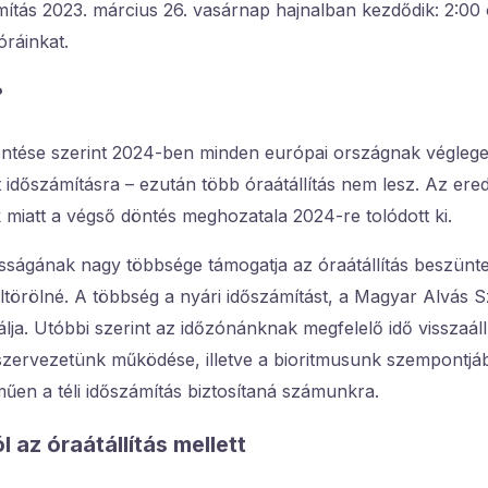
mítás 2023. március 26. vasárnap hajnalban kezdődik: 2:00
 óráinkat.
?
ntése szerint 2024-ben minden európai országnak véglegese
t időszámításra – ezután több óraátállítás nem lesz. Az ered
 miatt a végső döntés meghozatala 2024-re tolódott ki.
ságának nagy többsége támogatja az óraátállítás beszüntet
ltörölné. A többség a nyári időszámítást, a Magyar Alvás Sz
álja. Utóbbi szerint az időzónánknak megfelelő idő visszaáll
szervezetünk működése, illetve a bioritmusunk szempontjáb
űen a téli időszámítás biztosítaná számunkra.
 az óraátállítás mellett