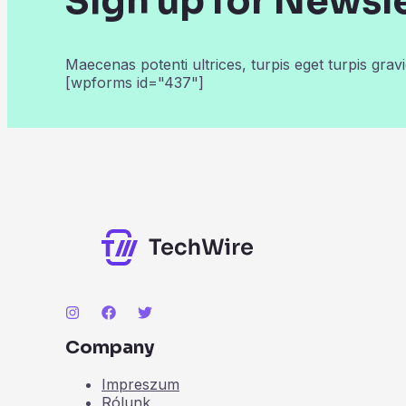
Sign up for Newsl
Maecenas potenti ultrices, turpis eget turpis gravi
[wpforms id="437"]
Company
Impreszum
Rólunk