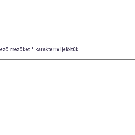
lező mezőket
*
karakterrel jelöltük