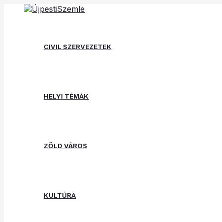
Skip
Post
Type
Name*
Email*
Website
to
navigation
here..
content
CIVIL SZERVEZETEK
HELYI TÉMÁK
ZÖLD VÁROS
KULTÚRA