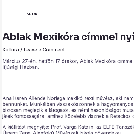
SPORT
Ablak Mexikóra címmel nyíli
Search
Kultúra
/
Leave a Comment
Március 27-én, hétfőn 17 órakor, Ablak Mexikóra címmel ny
Ifjúsági Házban.
Ana Karen Allende Noriega mexikói textilművész, aki ne
bennünket. Munkáiban visszaköszönnek a hagyományos bi
biztosan meglepik a látogatót, és némi hasonlóságot mut
játék fontosságára, amihez közelebb visznek a Retacitos de
A kiállítást megnyitja: Prof. Varga Katalin, az ELTE Tan
Újpesti Zenei Alapfokú Művészeti Iskola növendékei