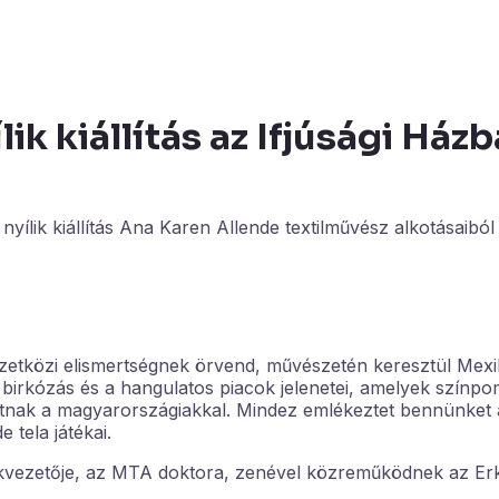
k kiállítás az Ifjúsági Ház
ílik kiállítás Ana Karen Allende textilművész alkotásaiból 
mzetközi elismertségnek örvend, művészetén keresztül Mex
rkózás és a hangulatos piacok jelenetei, amelyek színpo
atnak a magyarországiakkal. Mindez emlékeztet bennünket a
 tela játékai.
székvezetője, az MTA doktora, zenével közreműködnek az Er