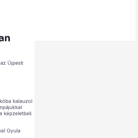
ban
az Újpesti
ikóba kalauzol
mpájukkal
 képzeletbeli
kel Gyula