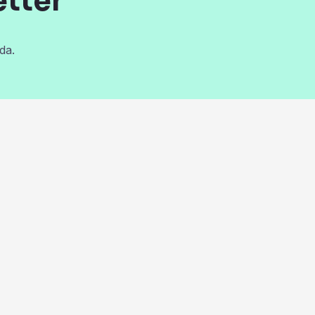
etter
da.