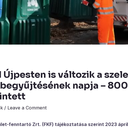
l Újpesten is változik a szel
 begyűjtésének napja – 800
intett
ák
/
Leave a Comment
let-fenntartó Zrt. (FKF) tájékoztatása szerint 2023 ápri