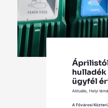
Áprilistó
hulladék
ügyfél ér
Aktuális
,
Helyi tém
A Fővárosi Közterü