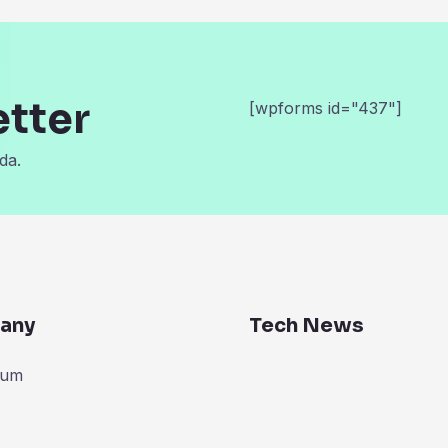
etter
[wpforms id="437"]
da.
any
Tech News
zum