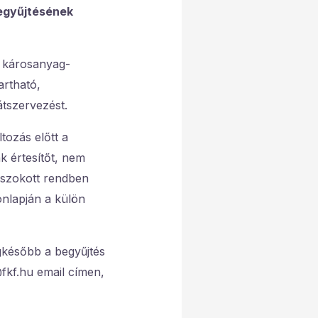
begyűjtésének
a károsanyag-
artható,
átszervezést.
tozás előtt a
k értesítőt, nem
egszokott rendben
onlapján a külön
gkésőbb a begyűjtés
@fkf.hu email címen,