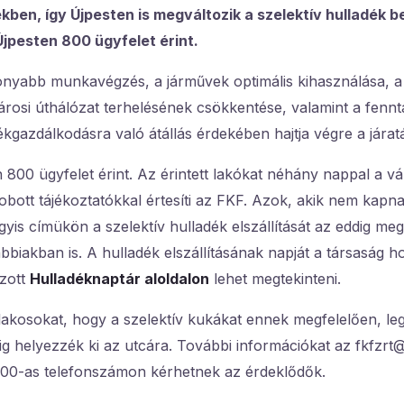
kben, így Újpesten is megváltozik a szelektív hulladék 
Újpesten 800 ügyfelet érint.
onyabb munkavégzés, a járművek optimális kihasználása, 
árosi úthálózat terhelésének csökkentése, valamint a fennt
kgazdálkodásra való átállás érdekében hajtja végre a járat
 800 ügyfelet érint. Az érintett lakókat néhány nappal a vál
bott tájékoztatókkal értesíti az FKF. Azok, akik nem kapna
vagyis címükön a szelektív hulladék elszállítását az eddig m
bbiakban is. A hulladék elszállításának napját a társaság h
ozott
Hulladéknaptár aloldalon
lehet megtekinteni.
lakosokat, hogy a szelektív kukákat ennek megfelelően, le
ig helyezzék ki az utcára. További információkat az fkfzrt
7000-as telefonszámon kérhetnek az érdeklődők.