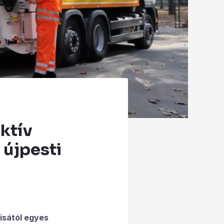
ektív
 újpesti
lisától egyes