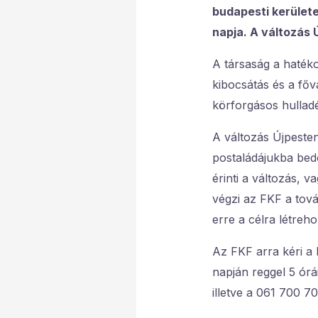
budapesti kerülete
napja. A változás 
A társaság a haték
kibocsátás és a főv
körforgásos hulladé
A változás Újpesten
postaládájukba bedo
érinti a változás, 
végzi az FKF a tová
erre a célra létreh
Az FKF arra kéri a 
napján reggel 5 órá
illetve a 061 700 