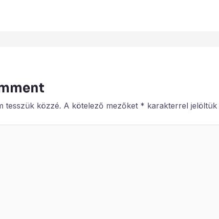
omment
m tesszük közzé.
A kötelező mezőket
*
karakterrel jelöltük