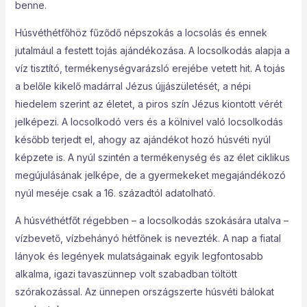
benne.
Húsvéthétfőhöz fűződő népszokás a locsolás és ennek
jutalmául a festett tojás ajándékozása. A locsolkodás alapja a
víz tisztító, termékenységvarázsló erejébe vetett hit. A tojás
a belőle kikelő madárral Jézus újjászületését, a népi
hiedelem szerint az életet, a piros szín Jézus kiontott vérét
jelképezi. A locsolkodó vers és a kölnivel való locsolkodás
később terjedt el, ahogy az ajándékot hozó húsvéti nyúl
képzete is. A nyúl szintén a termékenység és az élet ciklikus
megújulásának jelképe, de a gyermekeket megajándékozó
nyúl meséje csak a 16. századtól adatolható.
A húsvéthétfőt régebben – a locsolkodás szokására utalva –
vízbevető, vízbehányó hétfőnek is nevezték. A nap a fiatal
lányok és legények mulatságainak egyik legfontosabb
alkalma, igazi tavaszünnep volt szabadban töltött
szórakozással. Az ünnepen országszerte húsvéti bálokat