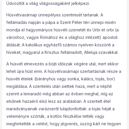
Üdvözítőt a világ világosságaként jelképezi.
Húsvétvasárnap ünnepélyes szentmisét tartanak. A
feltámadás napján a pápa a Szent Péter téri ünnepi misén
mondja el hagyományos húsvéti üzenetét és Urbi et orbi (a
városhoz, vagyis Rómához és a világhoz intézett) apostoli
áldását. A katolikus egyházfő számos nyelven köszönti a
híveket, magyarul a Krisztus feltámadott, Alleluja szavakkal.
A húsvét elnevezés a böjti időszak végére utal, mert ekkor
lehet újra húst enni. A húsvétvasárnapi szertartásnak része a
húsvéti ételek (bárányhús vagy sonka, kalács, tojás, bor)
megáldása. A szentelés után siettek haza, mert a néphit
szerint a lemaradó még abban az évben meghal, míg az
elsőnek hazaérő első lesz az aratásban. A szentelt étel
maradványainak varázserőt tulajdonítottak: a tojás héját a
veteményre szórták, a kotlós fészkébe tették vagy
meghintették a vetést, hogy jégverés, üszög kárt ne tegyen