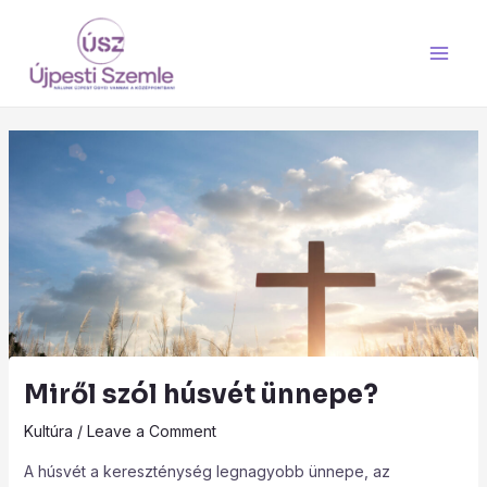
Skip
Main
to
Men
content
Miről szól húsvét ünnepe?
Kultúra
/
Leave a Comment
A húsvét a kereszténység legnagyobb ünnepe, az