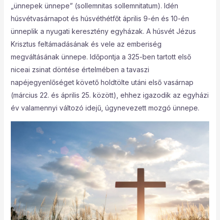
„ünnepek ünnepe” (sollemnitas sollemnitatum). Idén
húsvétvasárnapot és húsvéthétfőt április 9-én és 10-én
ünneplik a nyugati keresztény egyházak. A húsvét Jézus
Krisztus feltámadásának és vele az emberiség
megváltásának ünnepe. Időpontja a 325-ben tartott első
niceai zsinat döntése értelmében a tavaszi
napéjegyenlőséget követő holdtölte utáni első vasárnap
(március 22. és április 25. között), ehhez igazodik az egyházi
év valamennyi változó idejű, úgynevezett mozgó ünnepe.