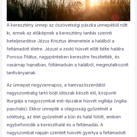
A keresztény ünnep az ószövetségi pászka ünnepéből nőtt
ki, ennek az előképnek a keresztény tanítás szerinti
beteljesedése Jézus Krisztus átmenetele a halálból a
feltámadott életre. Jézust a zsidó húsvét előtt ítélte halálra
Poncius Pilátus, nagypénteken keresztre feszítették, és
vasárnap hajnalban, föltámadván a halálból, megmutatkozott
tanítványainak.
Az ünnepet negyvennapos, a hamvazószerdától
nagyszombatig tartó böjti időszak készíti elő, központi
liturgiája a nagyszombat esti-éjszakai húsvét vigíliája (vigilia
paschalis). Ekkor ünneplik a világosság győzelmét a
sötétség, az élet győzelmét a bűn és halál fölött, amiben
egybefonódik a kereszthalál és a feltámadás. A
nagyszombat napján szentelt húsvéti gyertya a feltámadott