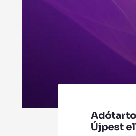
Adótarto
Újpest el