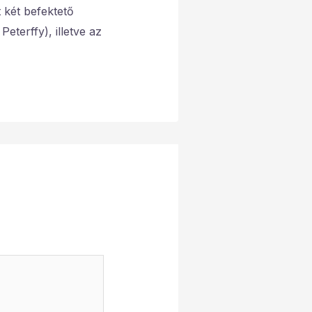
t két befektető
eterffy), illetve az