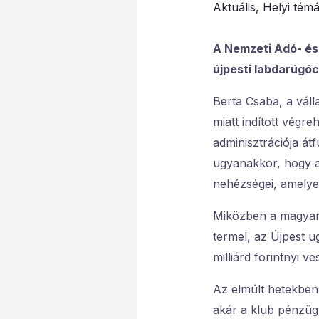
Aktuális
,
Helyi tém
A Nemzeti Adó- és 
újpesti labdarúgócs
Berta Csaba, a váll
miatt indított végr
adminisztrációja átf
ugyanakkor, hogy a 
nehézségei, amelyek
Miközben a magyar 
termel, az Újpest 
milliárd forintnyi v
Az elmúlt hetekben 
akár a klub pénzügy