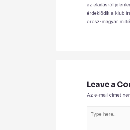
az eladásról jelenl
érdeklődik a klub i
orosz-magyar milli
Leave a C
Az e-mail címet ne
Type
here..