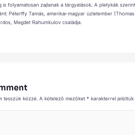
eg is folyamatosan zajlanak a tárgyalások. A pletykák szerin
ránt: Péterffy Tamás, amerikai-magyar üzletember (Thomas P
árdos, Megdet Rahumkulov családja.
omment
m tesszük közzé.
A kötelező mezőket
*
karakterrel jelöltük