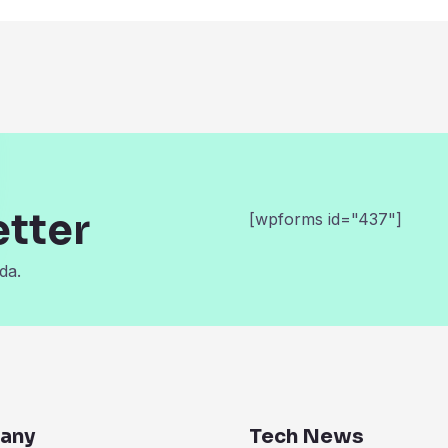
etter
[wpforms id="437"]
da.
any
Tech News