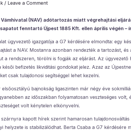
ák
/
Leave a Comment
Vámhivatal (NAV) adótartozás miatt végrehajtási eljárás
apatot fenntartó Újpest 1885 Kft. ellen április végén – í
alat ügyvezető igazgatója a G7 kérdésére elmondta: egy kés
ehajtást a NAV. Mostanra azonban rendezték a tartozást, és
ut a rendszeren, törölni is fogják az eljárást. Az ügyvezető
késői befizetés likviditási gondokat jelez. Azaz az Újpestne
et csak tulajdonosi segítséggel lehet kezelni.
elsőosztályú bajnokság ligaszinten már négy éve sokmilli
ugyanebben az időszakban folyamatosan veszteséges volt, 
eszteséget volt kénytelen elkönyvelni.
szárnyra kapott hírek szerint hamarosan tulajdonosváltás le
i helyzete is stabilizálódhat. Berta Csaba a G7 kérdésére 