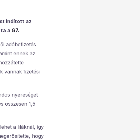
t indított az
rta a
G7.
ői adóbefizetés
 amint ennek az
 hozzátette
k vannak fizetési
árdos nyereséget
és összesen 1,5
het a liláknál, így
megerősítette, hogy