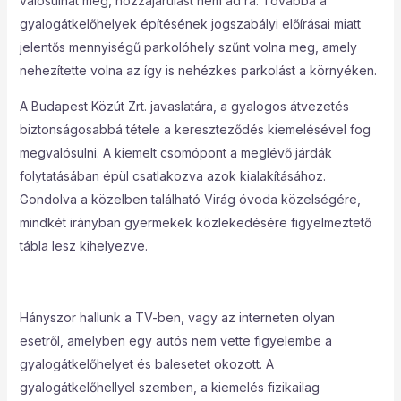
valósulhat meg, hozzájárulást nem ad rá. Továbbá a
gyalogátkelőhelyek építésének jogszabályi előírásai miatt
jelentős mennyiségű parkolóhely szűnt volna meg, amely
nehezítette volna az így is nehézkes parkolást a környéken.
A Budapest Közút Zrt. javaslatára, a gyalogos átvezetés
biztonságosabbá tétele a kereszteződés kiemelésével fog
megvalósulni. A kiemelt csomópont a meglévő járdák
folytatásában épül csatlakozva azok kialakításához.
Gondolva a közelben található Virág óvoda közelségére,
mindkét irányban gyermekek közlekedésére figyelmeztető
tábla lesz kihelyezve.
Hányszor hallunk a TV-ben, vagy az interneten olyan
esetről, amelyben egy autós nem vette figyelembe a
gyalogátkelőhelyet és balesetet okozott. A
gyalogátkelőhellyel szemben, a kiemelés fizikailag