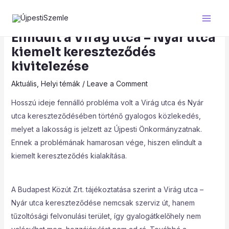
Skip
Post
Main
to
navigation
Men
content
Elindult a Virág utca – Nyár utca
kiemelt kereszteződés
kivitelezése
Aktuális
,
Helyi témák
/
Leave a Comment
Hosszú ideje fennálló probléma volt a Virág utca és Nyár
utca kereszteződésében történő gyalogos közlekedés,
melyet a lakosság is jelzett az Újpesti Önkormányzatnak.
Ennek a problémának hamarosan vége, hiszen elindult a
kiemelt kereszteződés kialakítása.
A Budapest Közút Zrt. tájékoztatása szerint a Virág utca –
Nyár utca kereszteződése nemcsak szerviz út, hanem
tűzoltósági felvonulási terület, így gyalogátkelőhely nem