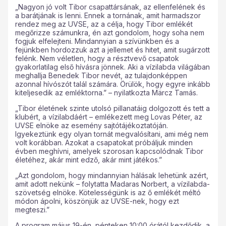
„Nagyon jó volt Tibor csapattársának, az ellenfelének és
a barátjának is lenni. Ennek a tornának, amit harmadszor
rendez meg az UVSE, az a célja, hogy Tibor emlékét
megőrizze számunkra, én azt gondolom, hogy soha nem
fogjuk elfelejteni. Mindannyian a szívünkben és a
fejünkben hordozzuk azt a jellemet és hitet, amit sugárzott
felénk. Nem véletlen, hogy a résztvevő csapatok
gyakorlatilag első hívásra jönnek. Aki a vízilabda világában
meghallja Benedek Tibor nevét, az tulajdonképpen
azonnal hívószót talál számára. Örülök, hogy egyre inkább
kiteljesedik az emléktorna.” – nyilatkozta Märcz Tamás.
„Tibor életének szinte utolsó pillanatáig dolgozott és tett a
klubért, a vízilabdáért – emlékezett meg Lovas Péter, az
UVSE elnöke az esemény sajtótájékoztatóján.
Igyekeztünk egy olyan tornát megvalósítani, ami még nem
volt korábban. Azokat a csapatokat próbáljuk minden
évben meghívni, amelyek szorosan kapcsolódnak Tibor
életéhez, akár mint edző, akár mint játékos.”
„Azt gondolom, hogy mindannyian hálásak lehetünk azért,
amit adott nekünk – folytatta Madaras Norbert, a vízilabda-
szövetség elnöke. Kötelességünk is az ő emlékét méltó
módon ápolni, köszönjük az UVSE-nek, hogy ezt
megteszi.”
A program május 19-én, pénteken 10:00 órától kezdődik, a