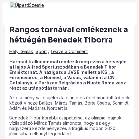
Main
Skip
Post
Type
Name*
Email*
Website
Menu
to
navigation
here..
content
Rangos tornával emlékeznek a
hétvégén Benedek Tiborra
Helyi témák
,
Sport
/
Leave a Comment
Harmadik alkalommal rendezik meg ezen a hétvégén
a Hajós Alfréd Sportuszodában
a Benedek Tibor
Emléktornát. A házigazda UVSE mellett a KSI, a
Ferencváros, a Honvéd, a Vasas, valamint a CN
Catalunya, a Partizan Belgrád és a Nuoto Roma vesz
részt az utánpótlástornán.
Az esemény sajtótájékoztatóján beszédet mondott többek
között Vincze Balázs, Märcz Tamás, Berta Csaba, Schmidt
Ádám és Madaras Norbert is.
Benedek Tibor korábbi csapattársa, az olimpiai bajnok
vízilabdázó Märcz Tamás
elmondta, hogy ez egy
nagyszerű kezdeményezés a tragikus módon 2020
júniusában elhunyt legendáért.