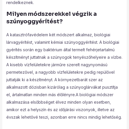
rendelkeznek.
Milyen módszerekkel végzik a
szúnyoggyérítést?
A katasztrófavédelem két módszert alkalmaz, biológiai
lárvagyérítést, valamint kémiai szúnyoggyérítést. A biológiai
gyérítés során egy baktérium által termelt fehérjetartalmú
készítményt juttatnak a szúnyogok tenyészőhelyeire a vízbe.
A kisebb vízfelületekre járműre szerelt nagynyomású
permetezővel, a nagyobb vízfelületekre pedig repülővel
juttatják ki a készítményt. A környezetbarát szer az
alkalmazott dózisban kizárólag a szúnyoglárvákat pusztítja
el, ártalmatlan minden más élőlényre.A biológiai módszer
alkalmazása elsőbbséget élvez minden olyan esetben,
amikor ezt a helyszín és az időjárási viszonyok, illetve az
évszak lehetővé teszi, azonban erre nincs mindig lehetőség.