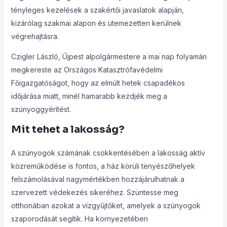
tényleges kezelések a szakértői javaslatok alapján,
kizárólag szakmai alapon és ütemezetten kerülnek
végrehajtásra.
Czigler László, Újpest alpolgármestere a mai nap folyamán
megkereste az Országos Katasztrófavédelmi
Főigazgatóságot, hogy az elmúlt hetek csapadékos
időjárása miatt, minél hamarabb kezdjék meg a
szúnyoggyérítést.
Mit tehet a lakosság?
A szúnyogok számának csökkentésében a lakosság aktív
közreműködése is fontos, a ház körüli tenyészőhelyek
felszámolásával nagymértékben hozzájárulhatnak a
szervezett védekezés sikeréhez. Szüntesse meg
otthonában azokat a vízgyűjtőket, amelyek a szúnyogok
szaporodását segítik. Ha környezetében