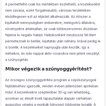
A permetfelhő csak kis mértékben észlelhető, a közlekedést
nem zavarja, ezért forgalmasabb, városias területeken
elsődlegesen ezt az eljárást alkalmazzák. Az irtószer a
kijuttatott mennyiségben emberekre, melegvérű állatokra,
növényekre ártalmatlan, az csak többezerszeres dózisban
fejtene ki negatív hatást. Hektáronként mindössze fél litert
permeteznek ki belőle, kijuttatás után néhány órával pedig le
is bomlik. A kezeléseket napnyugta után kezdik, így a
méhekre, és más nappal aktív rovarokra nem jelent veszélyt
a szúnyogirtás.
Mikor végezik a szúnyoggyérítést?
Az országos szúnyoggyérítési program a csípőszúnyogok
fejlődéséhez igazodik, minden évben jellemzően áprilisban
indul. A kezelésekre szeptember 30-ig van lehetőség,
azonban az elmúlt évek tapasztalatai alapján várhatóan
augusztus végéig a munkák túlnyomó többsége lezajlik. A