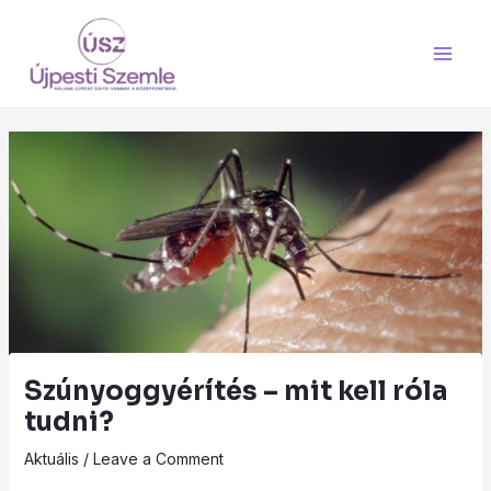
Skip
Main
to
Men
content
Szúnyoggyérítés – mit kell róla
tudni?
Aktuális
/
Leave a Comment