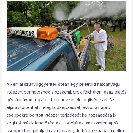
A kémiai szúnyoggyérítés során egy piretroid hatóanyagú
irtószert permeteznek a szakemberek földi úton, azaz platós
gépjárművön rögzített berendezések segítségével. Az
eljárás történhet melegködképzéssel, ekkor az apró
cseppekre bontott irtószer terjedését hő hozzáadása is
segíti. A másik lehetőség az ULV eljárás, ami szintén apró
cseppekben juttatja ki az irtószert, de hő hozzáadása nélkül.