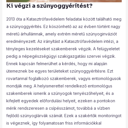
Ki végzi a szúnyoggyérítést?
2013 óta a Katasztrófavédelem feladatai között található meg
a szúnyoggyérítés. Ez köszönhető az az évben történt nagy
méretű árhullámnak, amely extrém méretű szúnyoginváziót
eredményezett. Az irányítást a Katasztrófavédelem intézi, a
tényleges kezeléseket szakemberek végzik. A felügyeletet
pedig a népegészségügyi szakigazgatási szervei végzik.
Ennek kapcsán felmerülhet a kérdés, hogy mi alapján
ütemeznek be egyes területeket szúnyoggyérítésre. Ezt
rovartannal foglalkozó szakemberek, vagyis entomológusok
mondják meg. A helyismerettel rendelkező entomológus
szakemberek ismerik a szúnyogok tenyészőhelyeit, és a
kifejlett egyedek előfordulási helyeit, ezeken a pontokon
mérik rendszeresen a csípésszámot, továbbá a vízben
fejlődő szúnyoglárvák számát. Ezek a szakértők monitoringot
is végeznek, így folyamatosan friss információkkal