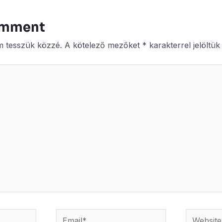
omment
m tesszük közzé.
A kötelező mezőket
*
karakterrel jelöltük
Email*
Website