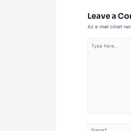
Leave a C
Az e-mail címet ne
Type
here..
Name*