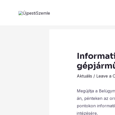
Skip
to
content
Informati
gépjármű
Aktuális
/
Leave a 
Megújítja a Belügym
án, pénteken az or
pontokon informatik
intézésére.