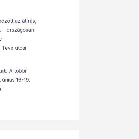
özött az átírás,
. – országosan
y
 Teve utcai
at.
A többi
Június 16-19.
s.