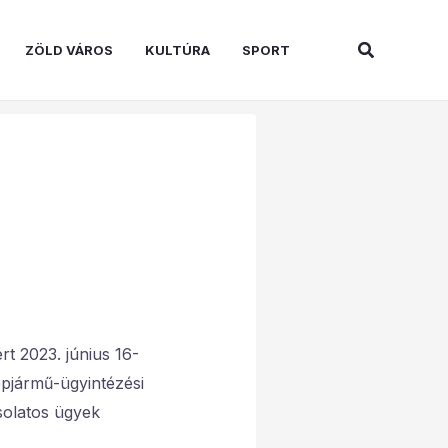
Search
ZÖLD VÁROS
KULTÚRA
SPORT
rt 2023. június 16-
pjármű-ügyintézési
solatos ügyek