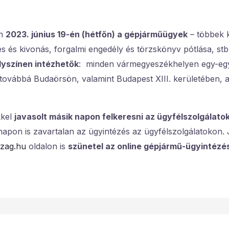
en
2023. június 19-én (hétfőn) a gépjárműügyek
– többek k
 és kivonás, forgalmi engedély és törzskönyv pótlása, stb
lyszínen intézhetők
: minden vármegyeszékhelyen egy-eg
ovábbá Budaörsön, valamint Budapest XIII. kerületében, a
kkel
javasolt másik napon felkeresni az ügyfélszolgálatok
apon is zavartalan az ügyintézés az ügyfélszolgálatokon. 
zag.hu
oldalon is
szünetel az online gépjármű-ügyintézé