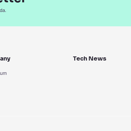
da.
any
Tech News
zum