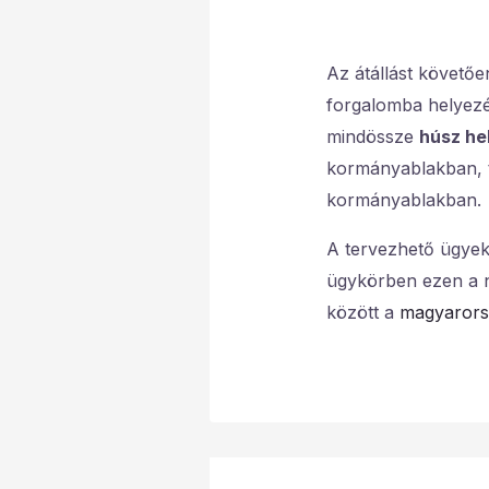
Az átállást követő
forgalomba helyezés
mindössze
húsz he
kormányablakban, t
kormányablakban.
A tervezhető ügye
ügykörben ezen a n
között a
magyarors