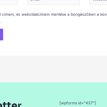
l címem, és weboldalcímem mentése a böngészőben a köv
.
etter
[wpforms id="437"]