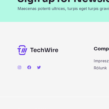
Maecenas potenti ultrices, turpis eget turpis gravi
Comp
Impres
Rólunk