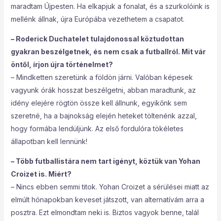
maradtam Újpesten. Ha elkapjuk a fonalat, és a szurkolóink is
mellénk állnak, újra Európába vezethetem a csapatot.
– Roderick Duchatelet tulajdonossal köztudottan
gyakran beszélgetnek, és nem csak a futballról. Mit vár
öntől, írjon újra történelmet?
– Mindketten szeretünk a földön járni. Valóban képesek
vagyunk órák hosszat beszélgetni, abban maradtunk, az
idény elejére rögtön össze kell állnunk, egyikőnk sem
szeretné, ha a bajnokság elején heteket töltenénk azzal,
hogy formába lendüljünk. Az első fordulóra tökéletes
állapotban kell lennünk!
– Több futballistára nem tart igényt, köztük van Yohan
Croizet is. Miért?
– Nincs ebben semmi titok. Yohan Croizet a sérülései miatt az
elmúlt hónapokban keveset játszott, van alternatívám arra a
posztra. Ezt elmondtam neki is. Biztos vagyok benne, talál