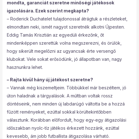
mondta, garanciát szeretne minőségi játékosok
igazolására. Ezek szerint megkapta?
– Roderick Duchatelet tulajdonossal átrágtuk a részleteket,
elmondtam neki, ismét nagyot szeretnék alkotni Újpesten.
Eddig Tamás Krisztián az egyedüli érkezőnk, őt
mindenképpen szerettük volna megszerezni, és örülök,
hogy sikerült megelőzni az ugyancsak érte versengő
klubokat. Vele sokat erősödünk, jó állapotban van, nagy
hasznunkra lehet.
– Rajta kívül hány új játékost szeretne?
– Vannak még kiszemeltjeim. Többükkel már beszéltem, jó
úton haladnak a tárgyalások. A múltban voltak rossz
döntéseink, nem minden új labdarúgó váltotta be a hozzá
fűzött reményeket, ezúttal sokkal körültekintőbben
választunk. Korábban előfordult, hogy egy-egy átigazolási
időszakban nyolc-tíz játékos érkezett hozzánk, ezúttal
kevesebb, ám jobb futballista átigazolása várható.