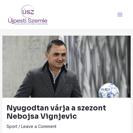
Skip
Main
to
Men
content
Nyugodtan várja a szezont
Nebojsa Vignjevic
Sport
/
Leave a Comment