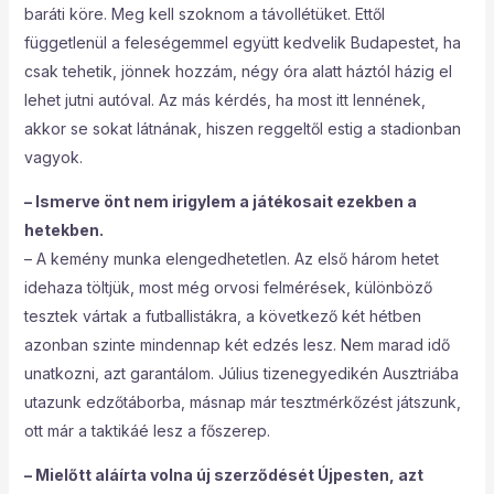
baráti köre. Meg kell szoknom a távollétüket. Ettől
függetlenül a feleségemmel együtt kedvelik Budapestet, ha
csak tehetik, jönnek hozzám, négy óra alatt háztól házig el
lehet jutni autóval. Az más kérdés, ha most itt lennének,
akkor se sokat látnának, hiszen reggeltől estig a stadionban
vagyok.
– Ismerve önt nem irigylem a játékosait ezekben a
hetekben.
– A kemény munka elengedhetetlen. Az első három hetet
idehaza töltjük, most még orvosi felmérések, különböző
tesztek vártak a futballistákra, a következő két hétben
azonban szinte mindennap két edzés lesz. Nem marad idő
unatkozni, azt garantálom. Július tizenegyedikén Ausztriába
utazunk edzőtáborba, másnap már tesztmérkőzést játszunk,
ott már a taktikáé lesz a főszerep.
– Mielőtt aláírta volna új szerződését Újpesten, azt