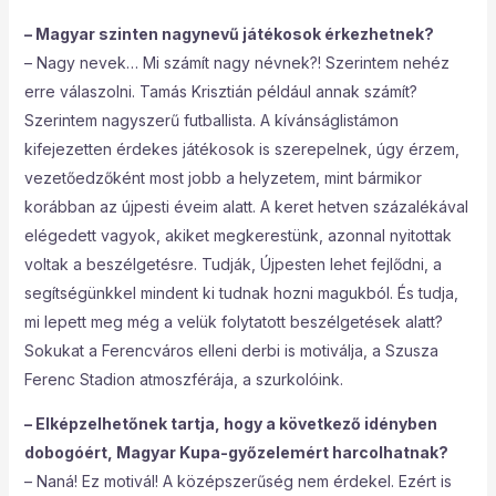
– Magyar szinten nagynevű játékosok érkezhetnek?
– Nagy nevek… Mi számít nagy névnek?! Szerintem nehéz
erre válaszolni. Tamás Krisztián például annak számít?
Szerintem nagyszerű futballista. A kívánságlistámon
kifejezetten érdekes játékosok is szerepelnek, úgy érzem,
vezetőedzőként most jobb a helyzetem, mint bármikor
korábban az újpesti éveim alatt. A keret hetven százalékával
elégedett vagyok, akiket megkerestünk, azonnal nyitottak
voltak a beszélgetésre. Tudják, Újpesten lehet fejlődni, a
segítségünkkel mindent ki tudnak hozni magukból. És tudja,
mi lepett meg még a velük folytatott beszélgetések alatt?
Sokukat a Ferencváros elleni derbi is motiválja, a Szusza
Ferenc Stadion atmoszférája, a szurkolóink.
– Elképzelhetőnek tartja, hogy a következő idényben
dobogóért, Magyar Kupa-győzelemért harcolhatnak?
– Naná! Ez motivál! A középszerűség nem érdekel. Ezért is