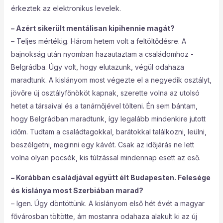
érkeztek az elektronikus levelek.
– Azért sikerült mentálisan kipihennie magát?
– Teljes mértékig. Három hetem volt a feltöltődésre. A
bajnokság után nyomban hazautaztam a családomhoz ­
Belgrádba. Úgy volt, hogy elutazunk, végül odahaza
maradtunk. A kislányom most végezte el a negyedik osztályt,
jövőre új osztályfőnököt kapnak, szerette volna az utolsó
hetet a társaival és a tanárnőjével tölteni. Én sem bántam,
hogy Belgrádban maradtunk, így legalább mindenkire jutott
időm. Tudtam a családtagokkal, barátokkal találkozni, leülni,
beszélgetni, meginni egy kávét. Csak az időjárás ne lett
volna olyan pocsék, kis túlzással mindennap esett az eső.
– Korábban családjával együtt élt Budapesten. Felesége
és kislánya most Szerbiában marad?
– Igen. Úgy döntöttünk. A kislányom első hét évét a magyar
fővárosban töltötte, ám mostanra odahaza alakult ki az új