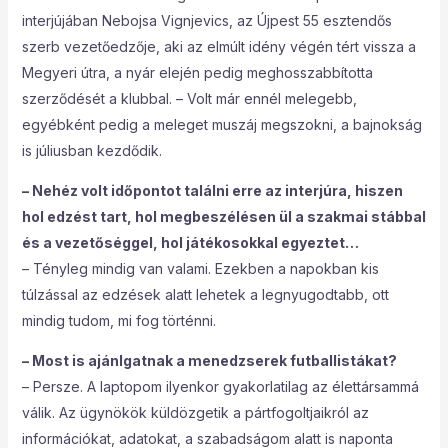
interjújában Nebojsa Vignjevics, az Újpest 55 esztendős
szerb vezetőedzője, aki az elmúlt idény végén tért vissza a
Megyeri útra, a nyár elején pedig meghosszabbította
szerződését a klubbal. – Volt már ennél melegebb,
egyébként pedig a meleget muszáj megszokni, a bajnokság
is júliusban kezdődik.
– Nehéz volt időpontot találni erre az interjúra, hiszen
hol edzést tart, hol megbeszélésen ül a szakmai stábbal
és a vezetőséggel, hol játékosokkal egyeztet…
– Tényleg mindig van valami. Ezekben a napokban kis
túlzással az edzések alatt lehetek a legnyugodtabb, ott
mindig tudom, mi fog történni.
– Most is ajánlgatnak a menedzserek futballistákat?
– Persze. A laptopom ilyenkor gyakorlatilag az élettársammá
válik. Az ügynökök küldözgetik a pártfogoltjaikról az
információkat, adatokat, a szabadságom alatt is naponta