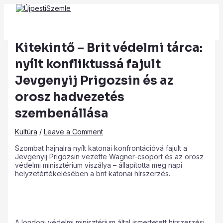
Main
Skip
Post
Type
Name*
Email*
Website
Menu
to
navigation
here..
content
Kitekintő – Brit védelmi tárca:
nyílt konfliktussá fajult
Jevgenyij Prigozsin és az
orosz hadvezetés
szembenállása
Kultúra
/
Leave a Comment
Szombat hajnalra nyílt katonai konfrontációvá fajult a
Jevgenyij Prigozsin vezette Wagner-csoport és az orosz
védelmi minisztérium viszálya – állapította meg napi
helyzetértékelésében a brit katonai hírszerzés.
A londoni védelmi minisztérium által ismertetett hírszerzési