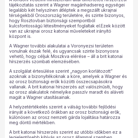
tájékoztatás szerint a Wagner magánhadsereg egységei
legalább két helyszínen átléptek a megszállt ukrajnai
térségekből Oroszország területére, és szinte bizonyos,
hogy Rosztovban biztonsági szempontból
kulcsfontosságú létesítményeket foglaltak el.Ezek között
van az ukrajnai orosz katonai műveleteket irányító
központ is.
A Wagner további alakulatai a Voronyezsi területen
vonulnak észak felé, és ugyancsak szinte bizonyosra
vehető, hogy céljuk Moszkva elérése – áll a brit katonai
hírszerzés szombati elemzésében.
A szolgálat értesülése szerint „nagyon korlátozott”
azoknak a bizonyítékoknak a köre, amelyek a Wagner és
az orosz biztonsági erők közötti összecsapásokra
vallanak. A brit katonai hírszerzés azt valószínűsíti, hogy
az orosz alakulatok némelyike passzív maradt és aláveti
magát a Wagner utasításainak.
A helyzetértékelés szerint a válság további fejlődési
irányát a következő órákban az orosz biztonsági erők,
különösen az orosz nemzeti gárda lojalitása határozza
meg döntő mértékben.
A brit katonai hírszerzés szerint az utóbbi időkben ez a
legjelentősebb kihívás az orosz állammal szemben.