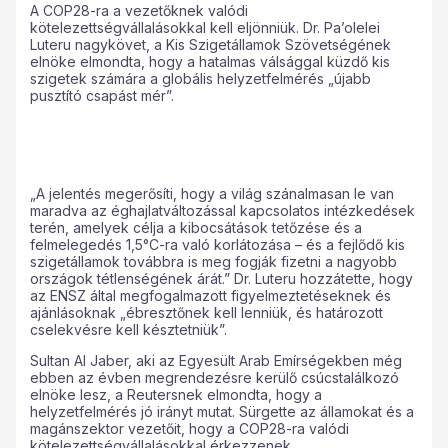
A COP28-ra a vezetőknek valódi
kötelezettségvállalásokkal kell eljönniük. Dr. Pa’olelei
Luteru nagykövet, a Kis Szigetállamok Szövetségének
elnöke elmondta, hogy a hatalmas válsággal küzdő kis
szigetek számára a globális helyzetfelmérés „újabb
pusztító csapást mér”.
„A jelentés megerősíti, hogy a világ szánalmasan le van
maradva az éghajlatváltozással kapcsolatos intézkedések
terén, amelyek célja a kibocsátások tetőzése és a
felmelegedés 1,5°C-ra való korlátozása – és a fejlődő kis
szigetállamok továbbra is meg fogják fizetni a nagyobb
országok tétlenségének árát.” Dr. Luteru hozzátette, hogy
az ENSZ által megfogalmazott figyelmeztetéseknek és
ajánlásoknak „ébresztőnek kell lenniük, és határozott
cselekvésre kell késztetniük”.
Sultan Al Jaber, aki az Egyesült Arab Emírségekben még
ebben az évben megrendezésre kerülő csúcstalálkozó
elnöke lesz, a Reutersnek elmondta, hogy a
helyzetfelmérés jó irányt mutat. Sürgette az államokat és a
magánszektor vezetőit, hogy a COP28-ra valódi
kötelezettségvállalásokkal érkezzenek.