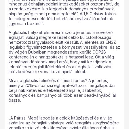
mindenütt éghajlatvédelmi intézkedéseket ösztönzött”, de
a rendelkezésre álló legjobb tudományos eredmények
alapján „még mindig nem megfelelő”. A 1,5 Celsius-fokos
felmelegedési célérték betartására nyitva álló időablak
„gyorsan bezárul”.
A globális helyzetfelmérésről szóló jelentés a növekvő
éghajlati válság megfékezését célzó kulcsfontosságú
nemzetközi tárgyalások előtt készült. A jelentés az ENSZ
legújabb figyelmeztetése a környezeti veszélyekre, és az
év végén Dubaiban megrendezésre kerülő COP28
konferencián elhangzottakra is hatással lesz. Ott a világ
kormányai döntenek majd arról, hogy mit kezdjenek a
jelentésben foglalt ítéletekkel és az éghajlat-változási
intézkedésekre vonatkozó ajánlásokkal.
Mi az a globális felmérés és miért fontos? A jelentés,
amely a 2015-ös párizsi éghajlat-változási megállapodás
céljainak kétéves értékelését zárja le, szakértők,
kormányok és kampányolók több ezer beadványából áll
össze.
„A Párizsi Megállapodás a célok kitűzésével és a világ
számára az éghajlati válságra való reagálás sürgősségére
vonatkozó jelzések küldésével szinte általános éghajlat-