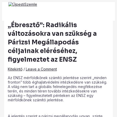
Main
Skip
Post
Type
Name*
Email*
Website
Menu
to
navigation
here..
content
„Ébresztő”: Radikális
változásokra van szükség a
Párizsi Megállapodás
céljainak eléréséhez,
figyelmeztet az ENSZ
Kitekintő
/
Leave a Comment
Az ENSZ mérföldkőnek számító jelentése szerint „minden
fronton” több éghajlatvédelmi intézkedésre van szükség.
A világ nem tart a globális felmelegedés megfékezése
terén, és minden téren további intézkedésekre van
szükség – figyelmeztetett pénteken az ENSZ egy
mérföldkőnek számító jelentése.
A jelentés szerint a párizsi megállapodás ugyan „szinte