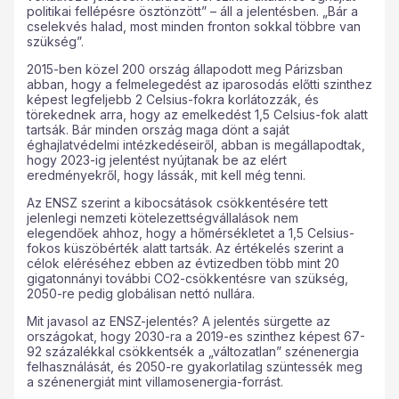
politikai fellépésre ösztönzött” – áll a jelentésben. „Bár a
cselekvés halad, most minden fronton sokkal többre van
szükség”.
2015-ben közel 200 ország állapodott meg Párizsban
abban, hogy a felmelegedést az iparosodás előtti szinthez
képest legfeljebb 2 Celsius-fokra korlátozzák, és
törekednek arra, hogy az emelkedést 1,5 Celsius-fok alatt
tartsák. Bár minden ország maga dönt a saját
éghajlatvédelmi intézkedéseiről, abban is megállapodtak,
hogy 2023-ig jelentést nyújtanak be az elért
eredményekről, hogy lássák, mit kell még tenni.
Az ENSZ szerint a kibocsátások csökkentésére tett
jelenlegi nemzeti kötelezettségvállalások nem
elegendőek ahhoz, hogy a hőmérsékletet a 1,5 Celsius-
fokos küszöbérték alatt tartsák. Az értékelés szerint a
célok eléréséhez ebben az évtizedben több mint 20
gigatonnányi további CO2-csökkentésre van szükség,
2050-re pedig globálisan nettó nullára.
Mit javasol az ENSZ-jelentés? A jelentés sürgette az
országokat, hogy 2030-ra a 2019-es szinthez képest 67-
92 százalékkal csökkentsék a „változatlan” szénenergia
felhasználását, és 2050-re gyakorlatilag szüntessék meg
a szénenergiát mint villamosenergia-forrást.