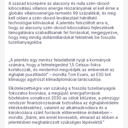
A század közepére az alacsony és nulla szén-dioxid-
kibocsátású villamos energia részarányának el kell érnie a
globális villamosenergia-termelés 99 százalékát, és meg
kell oldani a szén-dioxid-leválasztást hátráltató
technológiai kihívásokat. A jelentés felszólított arra is,
hogy az alacsony szén-dioxid-kibocsátású fejlesztések
támogatására szabadítsanak fel forrásokat, megjegyezve,
hogy még mindig dollármilliárdokat fektetnek be fosszilis
tüzelőanyagokba.
„A jelentés egy merész feladatlistát nyújt a kormányok
számára, hogy a felmelegedést 1,5 Celsius-fokra
korlátozzák, és mindenhol megvédjék az embereket az
éghajlati pusztítástól” – mondta Tom Evans, az E3G brit
klímaügyi agytröszt klímadiplomáciai tanácsadója.
Elkötelezettségre van szükség a fosszilis tüzelőanyagok
fokozatos kivonása, a megújuló energiaforrások
bővítésére vonatkozó 2030-as célok kitűzése, a pénzügyi
rendszer finanszírozásának biztosítása az éghajlatvédelmi
intézkedésekhez, valamint az alkalmazkodásra és a
károkozásra szánt források előteremtése érdekében –
mondta. „Bármi, ami ennél kevesebb, elmarad az ebben a
jelentésben meghatározott szükséges lépésektől.”