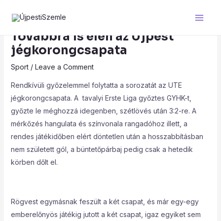
Skip
Post
Main
to
navigation
Men
content
Továbbra is élen az Újpest
jégkorongcsapata
Sport
/
Leave a Comment
Rendkívüli győzelemmel folytatta a sorozatát az UTE
jégkorongcsapata. A tavalyi Erste Liga győztes GYHK-t,
győzte le méghozzá idegenben, szétlövés után 3:2-re. A
mérkőzés hangulata és színvonala rangadóhoz illett, a
rendes játékidőben elért döntetlen után a hosszabbításban
nem született gól, a büntetőpárbaj pedig csak a hetedik
körben dőlt el.
Rögvest egymásnak feszült a két csapat, és már egy-egy
emberelőnyös játékig jutott a két csapat, igaz egyiket sem