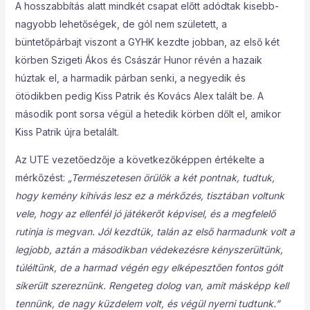
A hosszabbítás alatt mindkét csapat előtt adódtak kisebb-
nagyobb lehetőségek, de gól nem született, a
büntetőpárbajt viszont a GYHK kezdte jobban, az első két
körben Szigeti Ákos és Császár Hunor révén a hazaik
húztak el, a harmadik párban senki, a negyedik és
ötödikben pedig Kiss Patrik és Kovács Alex talált be. A
második pont sorsa végül a hetedik körben dőlt el, amikor
Kiss Patrik újra betalált.
Az UTE vezetőedzője a következőképpen értékelte a
mérkőzést:
„Természetesen örülök a két pontnak, tudtuk,
hogy kemény kihívás lesz ez a mérkőzés, tisztában voltunk
vele, hogy az ellenfél jó játékerőt képvisel, és a megfelelő
rutinja is megvan. Jól kezdtük, talán az első harmadunk volt a
legjobb, aztán a másodikban védekezésre kényszerültünk,
túléltünk, de a harmad végén egy elképesztően fontos gólt
sikerült szereznünk. Rengeteg dolog van, amit másképp kell
tennünk, de nagy küzdelem volt, és végül nyerni tudtunk.”