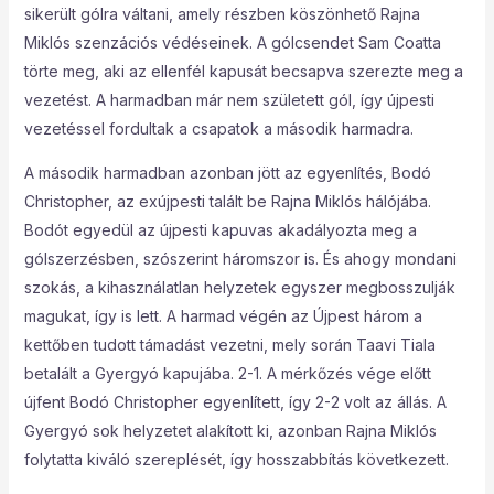
sikerült gólra váltani, amely részben köszönhető Rajna
Miklós szenzációs védéseinek. A gólcsendet Sam Coatta
törte meg, aki az ellenfél kapusát becsapva szerezte meg a
vezetést. A harmadban már nem született gól, így újpesti
vezetéssel fordultak a csapatok a második harmadra.
A második harmadban azonban jött az egyenlítés, Bodó
Christopher, az exújpesti talált be Rajna Miklós hálójába.
Bodót egyedül az újpesti kapuvas akadályozta meg a
gólszerzésben, szószerint háromszor is. És ahogy mondani
szokás, a kihasználatlan helyzetek egyszer megbosszulják
magukat, így is lett. A harmad végén az Újpest három a
kettőben tudott támadást vezetni, mely során Taavi Tiala
betalált a Gyergyó kapujába. 2-1. A mérkőzés vége előtt
újfent Bodó Christopher egyenlített, így 2-2 volt az állás. A
Gyergyó sok helyzetet alakított ki, azonban Rajna Miklós
folytatta kiváló szereplését, így hosszabbítás következett.