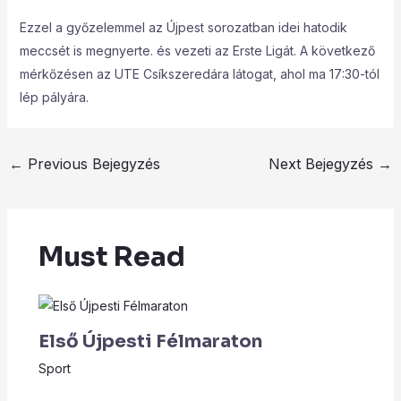
Ezzel a győzelemmel az Újpest sorozatban idei hatodik
meccsét is megnyerte. és vezeti az Erste Ligát. A következő
mérkőzésen az UTE Csíkszeredára látogat, ahol ma 17:30-tól
lép pályára.
←
Previous Bejegyzés
Next Bejegyzés
→
Must Read
Első Újpesti Félmaraton
Sport