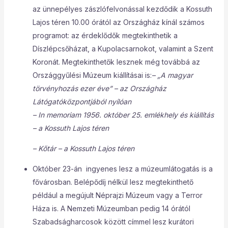
az ünnepélyes zászlófelvonással kezdődik a Kossuth
Lajos téren 10.00 órától az Országház kínál számos
programot: az érdeklődők megtekinthetik a
Díszlépcsőházat, a Kupolacsarnokot, valamint a Szent
Koronát. Megtekinthetők lesznek még továbbá az
Országgyűlési Múzeum kiállításai is:
– „A magyar
törvényhozás ezer éve” – az Országház
Látógatóközpontjából nyílóan
– In memoriam 1956. október 25. emlékhely és kiállítás
– a Kossuth Lajos téren
– Kőtár – a Kossuth Lajos téren
Október 23-án ingyenes lesz a múzeumlátogatás is a
fővárosban. Belépődíj nélkül lesz megtekinthető
például a megújult Néprajzi Múzeum vagy a Terror
Háza is. A Nemzeti Múzeumban pedig 14 órától
Szabadságharcosok között címmel lesz kurátori