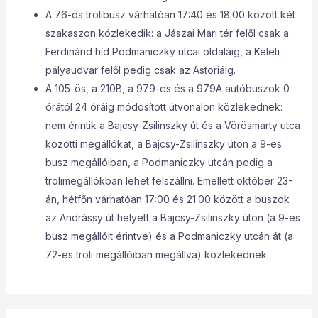
A 76-os trolibusz várhatóan 17:40 és 18:00 között két
szakaszon közlekedik: a Jászai Mari tér felől csak a
Ferdinánd híd Podmaniczky utcai oldaláig, a Keleti
pályaudvar felől pedig csak az Astoriáig.
A 105-ös, a 210B, a 979-es és a 979A autóbuszok 0
órától 24 óráig módosított útvonalon közlekednek:
nem érintik a Bajcsy-Zsilinszky út és a Vörösmarty utca
közötti megállókat, a Bajcsy-Zsilinszky úton a 9-es
busz megállóiban, a Podmaniczky utcán pedig a
trolimegállókban lehet felszállni. Emellett október 23-
án, hétfőn várhatóan 17:00 és 21:00 között a buszok
az Andrássy út helyett a Bajcsy-Zsilinszky úton (a 9-es
busz megállóit érintve) és a Podmaniczky utcán át (a
72-es troli megállóiban megállva) közlekednek.