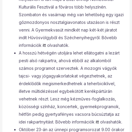
Kulturális Fesztivál a főváros több helyszínén.
Szombaton és vasárnap még van lehetőség egy igazi
gőzmozdonyos nosztalgiavonatos utazáson is részt
venni. A Gyermekvasút mindkét nap két-két járatot
indít Hűvösvölgyből és Széchenyihegyről. Bővebb
információk
itt
olvashatók.
A hosszú hétvégén utoljára lehet ellátogatni a lezárt
pesti alsó rakpartra, ahová ebből az alkalomból
számos programot szerveztek. A mozogni vágyók
tajcsi- vagy jógagyakorlatokat végezhetnek, az
érdeklődők megismerkedhetnek a teherbiciklivel,
illetve múltidézéssel egybekötött kerékpártúrán
vehetnek részt. Lesz még kézműves-foglalkozás,
közösségi színház, koncertek, gyermekprogramok,
hétfőn pedig gyertyafényes vacsora búcsúztatja az
idei rakpartnyitást. Bővebb információk
itt
olvashatók.
Október 23-án az ünnepi programsorozat 9.00 órakor