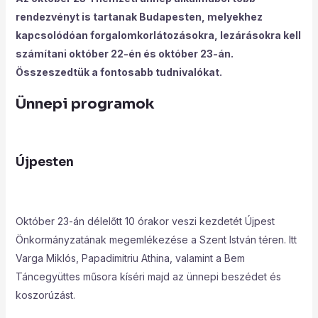
rendezvényt is tartanak Budapesten, melyekhez
kapcsolódóan forgalomkorlátozásokra, lezárásokra kell
számítani október 22-én és október 23-án.
Összeszedtük a fontosabb tudnivalókat.
Ünnepi programok
Újpesten
Október 23-án délelőtt 10 órakor veszi kezdetét Újpest
Önkormányzatának megemlékezése a Szent István téren. Itt
Varga Miklós, Papadimitriu Athina, valamint a Bem
Táncegyüttes műsora kíséri majd az ünnepi beszédet és
koszorúzást.