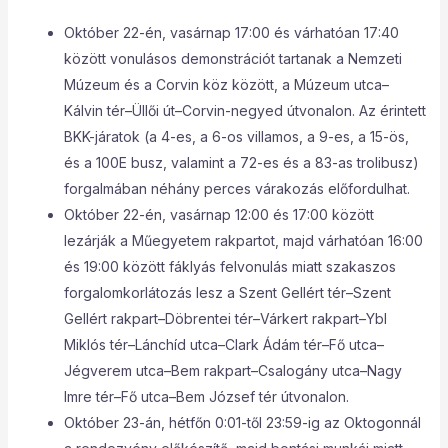
Október 22-én, vasárnap 17:00 és várhatóan 17:40
között vonulásos demonstrációt tartanak a Nemzeti
Múzeum és a Corvin köz között, a Múzeum utca–
Kálvin tér–Üllői út–Corvin-negyed útvonalon. Az érintett
BKK-járatok (a 4-es, a 6-os villamos, a 9-es, a 15-ös,
és a 100E busz, valamint a 72-es és a 83-as trolibusz)
forgalmában néhány perces várakozás előfordulhat.
Október 22-én, vasárnap 12:00 és 17:00 között
lezárják a Műegyetem rakpartot, majd várhatóan 16:00
és 19:00 között fáklyás felvonulás miatt szakaszos
forgalomkorlátozás lesz a Szent Gellért tér–Szent
Gellért rakpart–Döbrentei tér–Várkert rakpart–Ybl
Miklós tér–Lánchíd utca–Clark Ádám tér–Fő utca–
Jégverem utca–Bem rakpart–Csalogány utca–Nagy
Imre tér–Fő utca–Bem József tér útvonalon.
Október 23-án, hétfőn 0:01-től 23:59-ig az Oktogonnál