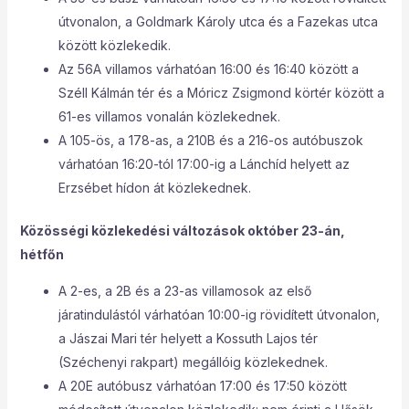
útvonalon, a Goldmark Károly utca és a Fazekas utca
között közlekedik.
Az 56A villamos várhatóan 16:00 és 16:40 között a
Széll Kálmán tér és a Móricz Zsigmond körtér között a
61-es villamos vonalán közlekednek.
A 105-ös, a 178-as, a 210B és a 216-os autóbuszok
várhatóan 16:20-tól 17:00-ig a Lánchíd helyett az
Erzsébet hídon át közlekednek.
Közösségi közlekedési változások október 23-án,
hétfőn
A 2-es, a 2B és a 23-as villamosok az első
járatindulástól várhatóan 10:00-ig rövidített útvonalon,
a Jászai Mari tér helyett a Kossuth Lajos tér
(Széchenyi rakpart) megállóig közlekednek.
A 20E autóbusz várhatóan 17:00 és 17:50 között