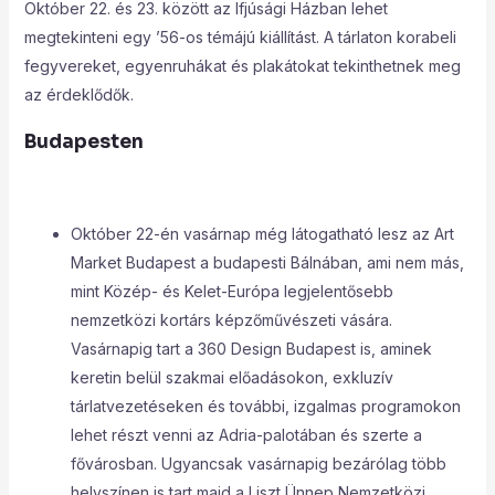
Október 22. és 23. között az Ifjúsági Házban lehet
megtekinteni egy ’56-os témájú kiállítást. A tárlaton korabeli
fegyvereket, egyenruhákat és plakátokat tekinthetnek meg
az érdeklődők.
Budapesten
Október 22-én vasárnap még látogatható lesz az Art
Market Budapest a budapesti Bálnában, ami nem más,
mint Közép- és Kelet-Európa legjelentősebb
nemzetközi kortárs képzőművészeti vására.
Vasárnapig tart a 360 Design Budapest is, aminek
keretin belül szakmai előadásokon, exkluzív
tárlatvezetéseken és további, izgalmas programokon
lehet részt venni az Adria-palotában és szerte a
fővárosban. Ugyancsak vasárnapig bezárólag több
helyszínen is tart majd a Liszt Ünnep Nemzetközi