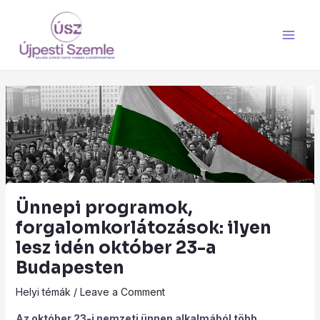
Skip
Main
to
Men
content
Ünnepi programok,
forgalomkorlátozások: ilyen
lesz idén október 23-a
Budapesten
Helyi témák
/
Leave a Comment
Az október 23-i nemzeti ünnep alkalmából több