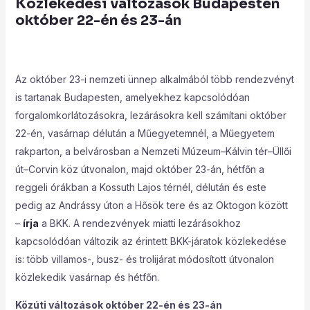
Közlekedési változások Budapesten
október 22-én és 23-án
Az október 23-i nemzeti ünnep alkalmából több rendezvényt
is tartanak Budapesten, amelyekhez kapcsolódóan
forgalomkorlátozásokra, lezárásokra kell számítani október
22-én, vasárnap délután a Műegyetemnél, a Műegyetem
rakparton, a belvárosban a Nemzeti Múzeum–Kálvin tér–Üllői
út–Corvin köz útvonalon, majd október 23-án, hétfőn a
reggeli órákban a Kossuth Lajos térnél, délután és este
pedig az Andrássy úton a Hősök tere és az Oktogon között
–
írja
a BKK. A rendezvények miatti lezárásokhoz
kapcsolódóan változik az érintett BKK-járatok közlekedése
is: több villamos-, busz- és trolijárat módosított útvonalon
közlekedik vasárnap és hétfőn.
Közúti változások október 22-én és 23-án