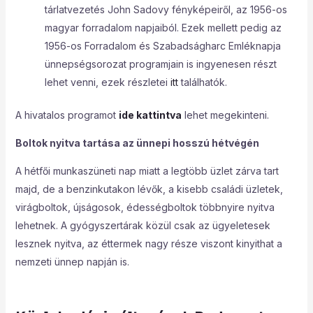
tárlatvezetés John Sadovy fényképeiről, az 1956-os
magyar forradalom napjaiból. Ezek mellett pedig az
1956-os Forradalom és Szabadságharc Emléknapja
ünnepségsorozat programjain is ingyenesen részt
lehet venni, ezek részletei
itt
találhatók.
A hivatalos programot
ide kattintva
lehet megekinteni.
Boltok nyitva tartása az ünnepi hosszú hétvégén
A hétfői munkaszüneti nap miatt a legtöbb üzlet zárva tart
majd, de a benzinkutakon lévők, a kisebb családi üzletek,
virágboltok, újságosok, édességboltok többnyire nyitva
lehetnek. A gyógyszertárak közül csak az ügyeletesek
lesznek nyitva, az éttermek nagy része viszont kinyithat a
nemzeti ünnep napján is.