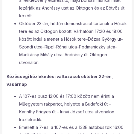
a rendezvény előkészítő, majd bontási munkái miatt
lezárják az Andrássy utat az Oktogon és az Eötvös út
között.
Október 23-án, hétfőn demonstrációt tartanak a Hősök
tere és az Oktogon között. Várhatóan 17:20 és 18:00
között indul a menet a Hősök tere–Dózsa György út–
Szondi utca–Rippl-Rónai utca–Podmaniczky utca–
Munkácsy Mihály utca–Andrássy út–Oktogon
útvonalon.
Közösségi közlekedési változások október 22-én,
vasárnap
A 107-es busz 12:00 és 17:00 között nem érinti a
Műegyetem rakpartot, helyette a Budafoki út –
Karinthy Frigyes út – Irinyi József utca útvonalon
közlekedik.
Emellett a 7-es, a 107-es és a 133E autóbuszok 16:00