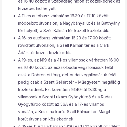
és 16:40 között a Szabadság hídon át közlekednek az
Erzsébet híd helyett.
A 11-es autóbusz várhatóan 16:30 és 17:10 között
módosított útvonalon, a Nagybányai út és (a Batthyány
tér helyett) a Széll Kálmán tér között közlekedik.
A 16-os autóbusz várhatóan 16:20 és 17:00 között
rövidített útvonalon, a Széll Kálmán tér és a Clark
Ádám tér között közlekedik.
A 19-es, az N19 és a 41-es villamosok várhatóan 16:00
és 16:40 között az észak-budai végállomásuk felől
csak a Döbrentei térig, dél-budai végállomásuk felől
pedig csak a Szent Gellért tér – Műegyetem megállóig
közlekednek. Ezt követően 16:40-től 18:30-ig a
villamosok a Szent Lukács Gyógyfürdő és a Rudas
Gyógyfürdő között az 56A és a 17-es villamos
vonalán, a Krisztina körút–Széll Kálmán tér–Margit
körút útvonalon közlekednek.
A 39-es busz várhatóan 16:30 és 17:10 között rövidített